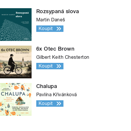
Rozsypaná slova
Martin Daneš
Koupit
6x Otec Brown
Gilbert Keith Chesterton
Koupit
Chalupa
Pavlína Křivánková
Koupit