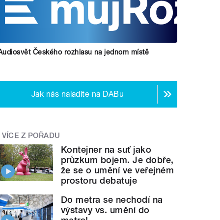
Audiosvět Českého rozhlasu na jednom místě
Jak nás naladíte na DABu
VÍCE Z POŘADU
Kontejner na suť jako
průzkum bojem. Je dobře,
že se o umění ve veřejném
prostoru debatuje
Do metra se nechodí na
výstavy vs. umění do