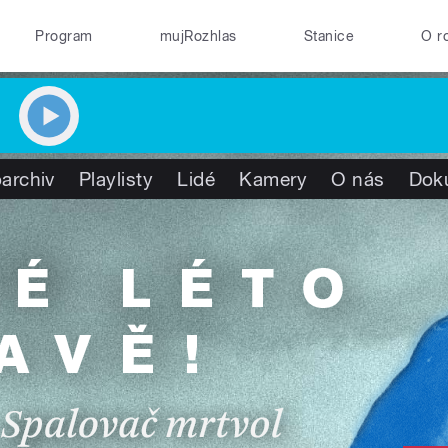
Program
mujRozhlas
Stanice
O r
archiv
Playlisty
Lidé
Kamery
O nás
Dok