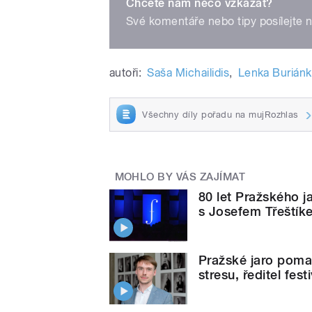
Chcete nám něco vzkázat?
Své komentáře nebo tipy posílejte 
autoři:
Saša Michailidis
,
Lenka Burián
Všechny díly pořadu na mujRozhlas
MOHLO BY VÁS ZAJÍMAT
80 let Pražského jar
s Josefem Třeštík
Pražské jaro pomalu
stresu, ředitel fest