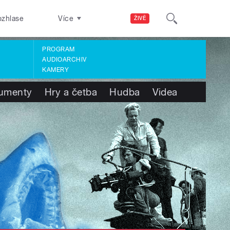
ozhlase
Více
ŽIVĚ
PROGRAM
AUDIOARCHIV
KAMERY
umenty
Hry a četba
Hudba
Videa