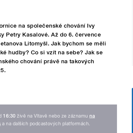
bornice na společenské chování Ivy
ky Petry Kasalové. Až do 6. července
metanova Litomyšl. Jak bychom se měli
ké hudby? Co si vzít na sebe? Jak se
nského chování právě na takových
25.
od
16:30
živě na Vltavě nebo ze záznamu
na
s
a na dalších podcastových platformách.