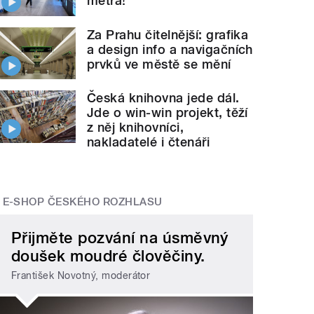
metra!
Za Prahu čitelnější: grafika
a design info a navigačních
prvků ve městě se mění
Česká knihovna jede dál.
Jde o win-win projekt, těží
z něj knihovníci,
nakladatelé i čtenáři
E-SHOP ČESKÉHO ROZHLASU
Přijměte pozvání na úsměvný
doušek moudré člověčiny.
František Novotný, moderátor