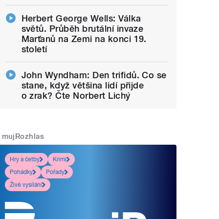
Herbert George Wells: Válka
světů. Průběh brutální invaze
Marťanů na Zemi na konci 19.
století
John Wyndham: Den trifidů. Co se
stane, když většina lidí přijde
o zrak? Čte Norbert Lichý
mujRozhlas
Hry a četby
Krimi
Pohádky
Pořady
Živé vysílání