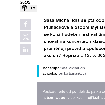
26:02
Saša Michailidis se ptá od
Pluháčkové a osobní stylist
se koná hudební festival S
chovat na koncertech klasic
proměňují pravidla společe
akcích? Repríza z 12. 5. 20
Moderuje:
Saša Michailidis
Editorka:
Lenka Buriánková
Poslouchejte od pondělí do pátku 
našem webu
, v aplikaci
mujRozhla