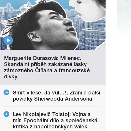
Marguerite Durasová: Milenec.
Skandální příběh zakázané lásky
zámožného Číňana a francouzské
dívky
Smrt v lese, Já vůl…!, Zrání a další
povídky Sherwooda Andersona
Lev Nikolajevič Tolstoj: Vojna a
mír. Epochální dílo a společenská
kritika z napoleonských válek