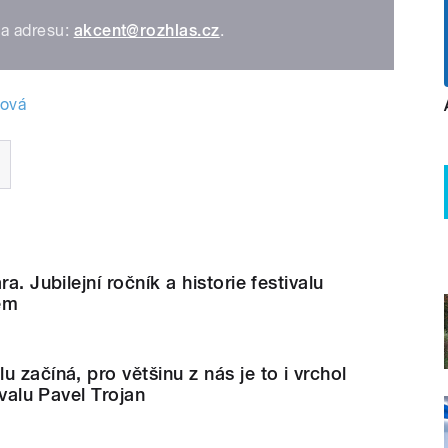
na adresu:
akcent@rozhlas.cz
.
ková
a. Jubilejní ročník a historie festivalu
em
 začíná, pro většinu z nás je to i vrchol
ivalu Pavel Trojan