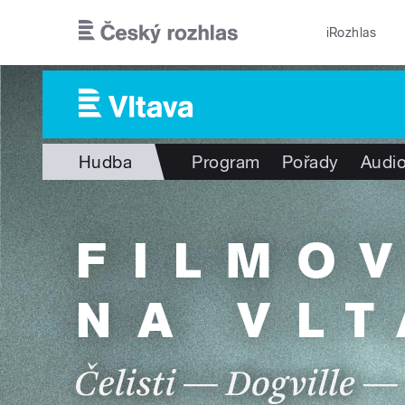
Přejít k hlavnímu obsahu
iRozhlas
Hudba
Program
Pořady
Audio