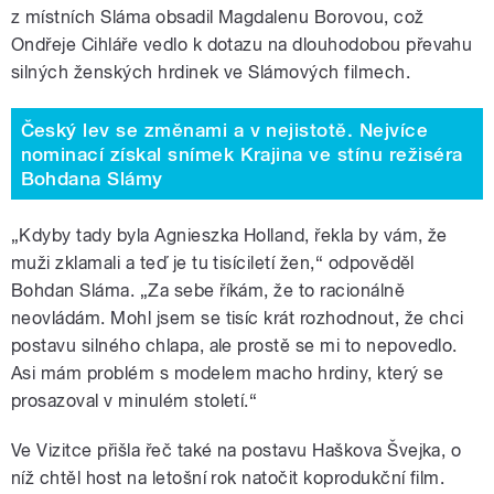
z místních Sláma obsadil Magdalenu Borovou, což
Ondřeje Cihláře vedlo k dotazu na dlouhodobou převahu
silných ženských hrdinek ve Slámových filmech.
Český lev se změnami a v nejistotě. Nejvíce
nominací získal snímek Krajina ve stínu režiséra
Bohdana Slámy
„Kdyby tady byla Agnieszka Holland, řekla by vám, že
muži zklamali a teď je tu tisíciletí žen,“ odpověděl
Bohdan Sláma. „Za sebe říkám, že to racionálně
neovládám. Mohl jsem se tisíc krát rozhodnout, že chci
postavu silného chlapa, ale prostě se mi to nepovedlo.
Asi mám problém s modelem macho hrdiny, který se
prosazoval v minulém století.“
Ve Vizitce přišla řeč také na postavu Haškova Švejka, o
níž chtěl host na letošní rok natočit koprodukční film.