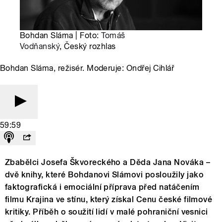
Bohdan Sláma | Foto:
Tomáš
Vodňanský
, Český rozhlas
Bohdan Sláma, režisér. Moderuje: Ondřej Cihlář
59:59
Zbabělci Josefa Škvoreckého a Děda Jana Nováka –
dvě knihy, které Bohdanovi Slámovi posloužily jako
faktografická i emociální příprava před natáčením
filmu Krajina ve stínu, který získal Cenu české filmové
kritiky. Příběh o soužití lidí v malé pohraniční vesnici