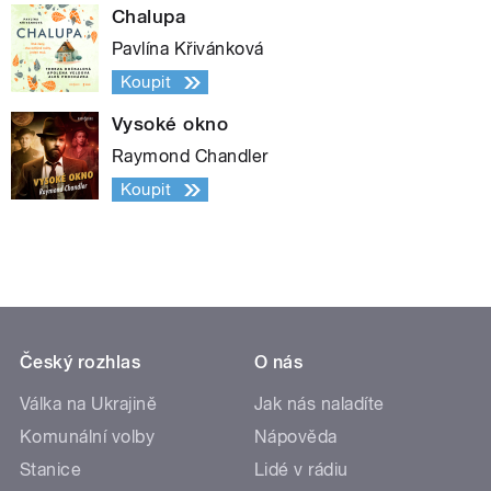
Chalupa
Pavlína Křivánková
Koupit
Vysoké okno
Raymond Chandler
Koupit
Český rozhlas
O nás
Válka na Ukrajině
Jak nás naladíte
Komunální volby
Nápověda
Stanice
Lidé v rádiu