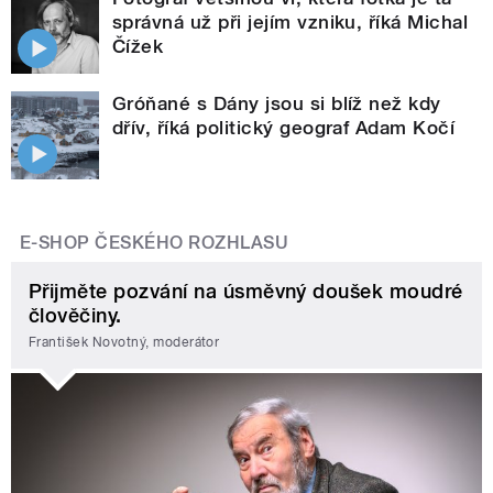
správná už při jejím vzniku, říká Michal
Čížek
Gróňané s Dány jsou si blíž než kdy
dřív, říká politický geograf Adam Kočí
E-SHOP ČESKÉHO ROZHLASU
Přijměte pozvání na úsměvný doušek moudré
člověčiny.
František Novotný, moderátor