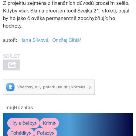
Z projektu zejména z finančních důvodů prozatím sešlo.
Kdyby však Sláma přeci jen točil Švejka 21. století, pojal
by ho jako člověka permanentně zpochybňujícího
hodnoty.
autoři:
Hana Slívová
,
Ondřej Cihlář
Všechny díly pořadu na mujRozhlas
mujRozhlas
Hry a četby
Krimi
Pohádky
Pořady