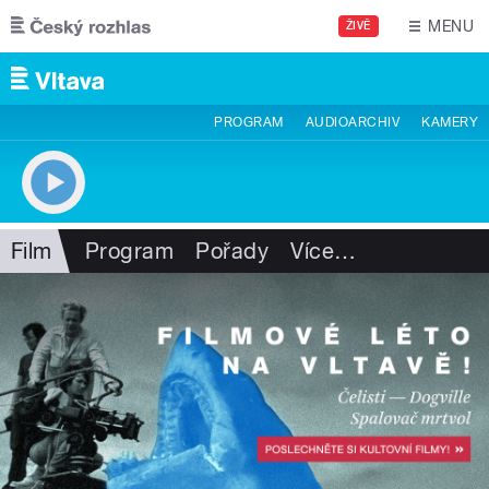
Přejít k hlavnímu obsahu
MENU
ŽIVĚ
PROGRAM
AUDIOARCHIV
KAMERY
Film
Program
Pořady
Více
…