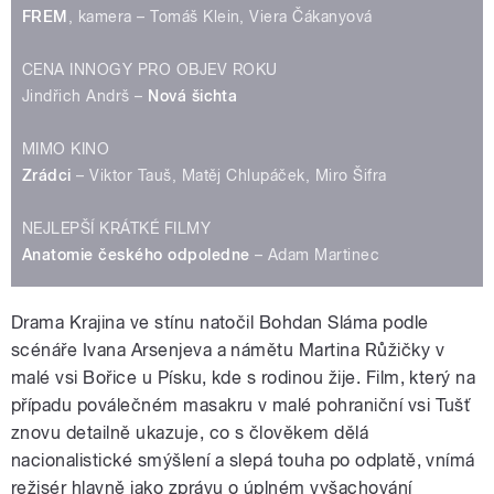
FREM
, kamera – Tomáš Klein, Viera Čákanyová
CENA INNOGY PRO OBJEV ROKU
Jindřich Andrš –
Nová šichta
MIMO KINO
Zrádci
– Viktor Tauš, Matěj Chlupáček, Miro Šifra
NEJLEPŠÍ KRÁTKÉ FILMY
Anatomie českého odpoledne
– Adam Martinec
Drama Krajina ve stínu natočil Bohdan Sláma podle
scénáře Ivana Arsenjeva a námětu Martina Růžičky v
malé vsi Bořice u Písku, kde s rodinou žije.
Film, který na
případu poválečném masakru v malé pohraniční vsi Tušť
znovu detailně ukazuje, co s člověkem dělá
nacionalistické smýšlení a slepá touha po odplatě, vnímá
režisér hlavně jako zprávu o úplném vyšachování