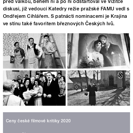
před válkou, během ní a po ní odstartoval ve Vizitce
diskusi, již vedoucí Katedry režie pražské FAMU vedl s
Ondřejem Cihlářem. S patnácti nominacemi je Krajina
ve stínu také favoritem březnových Českých lvů.
Ceny české filmové kritiky 2020