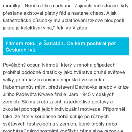
morálky. „Není to film o odsunu. Zajímala mě situace, kdy
přestane existovat platný řád a nastane chaos. A jak
katastrofické důsledky má uplatňování takové hlouposti,
jakou je kolektivní vina,“ řekl ve Vizitce.
Filmem roku je Šarlatán. Celkem posbíral pět
Českých lvů
Poválečný odsun Němců, který v mnoha případech
probíhal podobně drasticky jako zvěrstva druhé světové
války, je téma zpracované například ve snímku
Habermannův mlýn, představení Dechovka anebo v knize
Jiřího Padevěta Krvavé finále: Jaro 1945 v českých
zemích. Sláma proto zacílil na jednotlivé postavy a
zkoušel pochopit jejich individuální motivace. Připomněl
také, že film v současné době koluje po různých
světových festivalech a v zemích, které prošly nebo
procházejí národnostními konflikty, téma silně rezonuje.