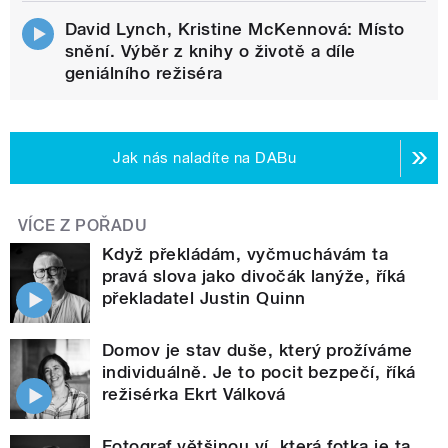
David Lynch, Kristine McKennová: Místo
snění. Výběr z knihy o životě a díle
geniálního režiséra
Jak nás naladíte na DABu
VÍCE Z POŘADU
Když překládám, vyčmuchávám ta
pravá slova jako divočák lanýže, říká
překladatel Justin Quinn
Domov je stav duše, který prožíváme
individuálně. Je to pocit bezpečí, říká
režisérka Ekrt Válková
Fotograf většinou ví, která fotka je ta