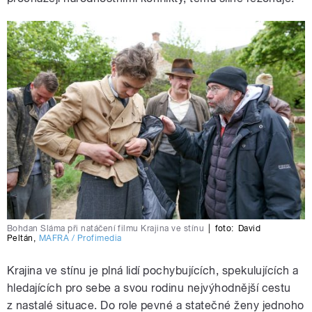
Bohdan Sláma při natáčení filmu Krajina ve stínu
|
foto:
David
Peltán
,
MAFRA / Profimedia
Krajina ve stínu je plná lidí pochybujících, spekulujících a
hledajících pro sebe a svou rodinu nejvýhodnější cestu
z nastalé situace. Do role pevné a statečné ženy jednoho