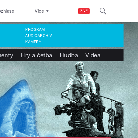
ozhlase
Více
ŽIVĚ
PROGRAM
AUDIOARCHIV
KAMERY
enty
Hry a četba
Hudba
Videa