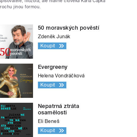
spisovatele, filozofa, ale hlavně člověka Karla Čapka
trochu jinou formou.
50 moravských pověstí
Zdeněk Junák
Koupit
Evergreeny
Helena Vondráčková
Koupit
Nepatrná ztráta
osamělosti
Eli Beneš
Koupit