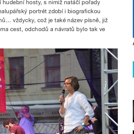
ní hudební hosty, s nimiž natáčí pořady
halupářský portrét zdobí i biografickou
… vždycky, což je také název písně, již
 Téma cest, odchodů a návratů bylo tak ve