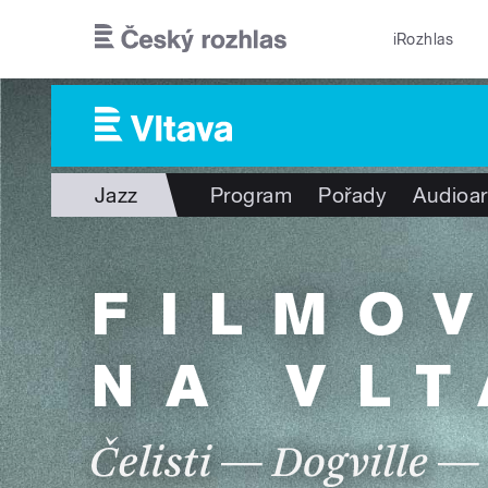
Přejít k hlavnímu obsahu
iRozhlas
Jazz
Program
Pořady
Audioar