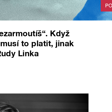
nezarmoutíš“. Když
musí to platit, jinak
 Rudy Linka