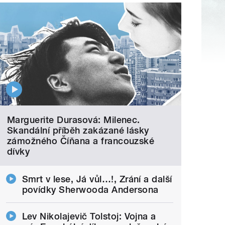
Marguerite Durasová: Milenec.
Skandální příběh zakázané lásky
zámožného Číňana a francouzské
dívky
Smrt v lese, Já vůl…!, Zrání a další
povídky Sherwooda Andersona
Lev Nikolajevič Tolstoj: Vojna a