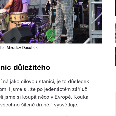
oto:
Miroslav Duschek
nic důležitého
má jako cílovou stanici, je to důsledek
omili jsme si, že po jedenáctém září už
ěli jsme si koupit něco v Evropě. Koukali
o všechno šíleně drahé,“ vysvětluje.