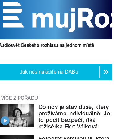
Audiosvět Českého rozhlasu na jednom místě
Jak nás naladíte na DABu
VÍCE Z POŘADU
Domov je stav duše, který
prožíváme individuálně. Je
to pocit bezpečí, říká
režisérka Ekrt Válková
Fotograf většinou ví, která