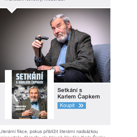
Setkání s
Karlem Čapkem
Koupit
Literární fikce, pokus přiblížit literární nadsázkou