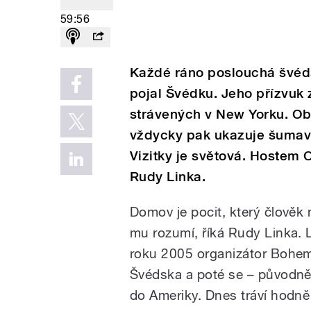
59:56
Každé ráno poslouchá švéds
pojal Švédku. Jeho přízvuk 
strávených v New Yorku. O
vždycky pak ukazuje šumav
Vizitky je světová. Hostem O
Rudy Linka.
Domov je pocit, který člověk m
mu rozumí, říká Rudy Linka. 
roku 2005 organizátor Bohem
Švédska a poté se – původně
do Ameriky. Dnes tráví hodně