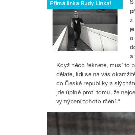
S
Přímá linka Rudy Linka!
p
z
j
o 
d
a
Když něco řeknete, musí to pla
děláte, lidi se na vás okamžit
do České republiky a slýchát
jde úplně proti tomu, že nejc
vymýcení tohoto rčení.“