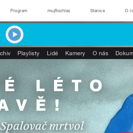
Program
mujRozhlas
Stanice
O r
chiv
Playlisty
Lidé
Kamery
O nás
Dokum