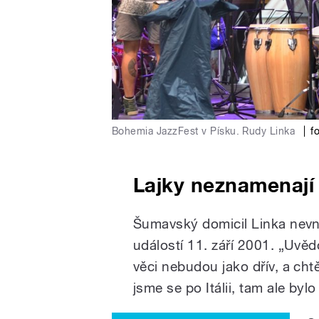
Bohemia JazzFest v Písku. Rudy Linka
|
f
Lajky neznamenají 
Šumavský domicil Linka nevní
událostí 11. září 2001. „Uvěd
věci nebudou jako dřív, a cht
jsme se po Itálii, tam ale byl