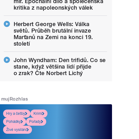
mír. Epochální dílo a společenská
kritika z napoleonských válek
Herbert George Wells: Válka
světů. Průběh brutální invaze
Marťanů na Zemi na konci 19.
století
John Wyndham: Den trifidů. Co se
stane, když většina lidí přijde
o zrak? Čte Norbert Lichý
mujRozhlas
Hry a četby
Krimi
Pohádky
Pořady
Živé vysílání