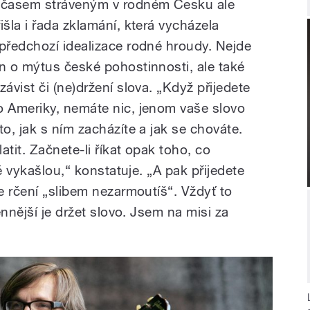
 časem stráveným v rodném Česku ale
řišla i řada zklamání, která vycházela
 předchozí idealizace rodné hroudy. Nejde
en o mýtus české pohostinnosti, ale také
závist či (ne)držení slova. „Když přijedete
o Ameriky, nemáte nic, jenom vaše slovo
 to, jak s ním zacházíte a jak se chováte.
tit. Začnete-li říkat opak toho, co
ě vykašlou,“ konstatuje. „A pak přijedete
e rčení „slibem nezarmoutíš“. Vždyť to
ennější je držet slovo. Jsem na misi za