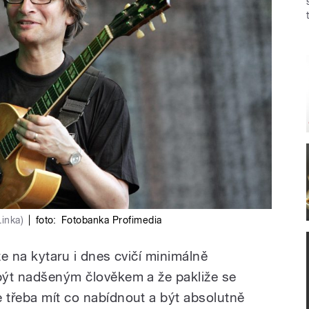
inka)
|
foto:
Fotobanka Profimedia
že na kytaru i dnes cvičí minimálně
 být nadšeným člověkem a že pakliže se
e třeba mít co nabídnout a být absolutně