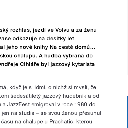
ký rozhlas, jezdí ve Volvu a za ženu
zase odkazuje na desítky let
bal jeho nové knihy Na cestě domů…
skou chalupu. A hudba vybraná do
ndřeje Cihláře byl jazzový kytarista
á, když je s lidmi, o nichž si myslí, že
Loni šedesátiletý jazzový hudebník a od
ia JazzFest emigroval v roce 1980 do
 jen na studia – se svou ženou přesunul
 času na chalupě u Prachatic, kterou