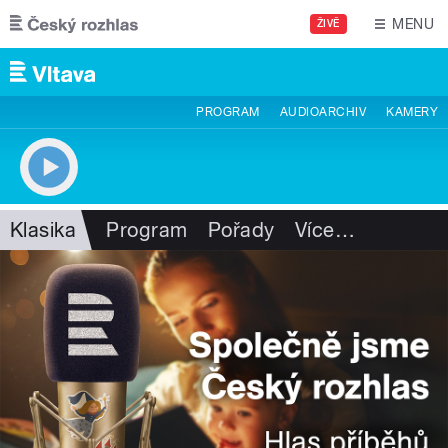
Přejít k hlavnímu obsahu
MENU
ŽIVĚ
PROGRAM
AUDIOARCHIV
KAMERY
Klasika
Program
Pořady
Více
…