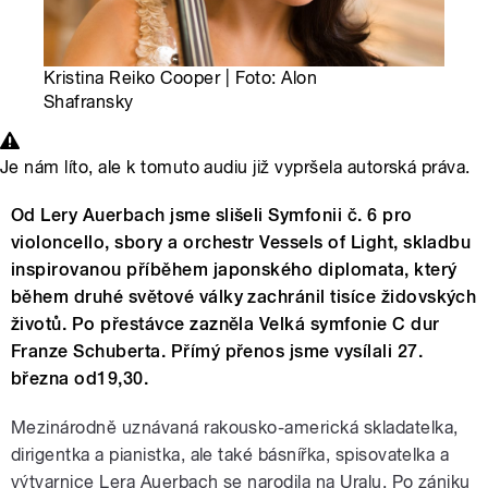
Kristina Reiko Cooper | Foto: Alon
Shafransky
Je nám líto, ale k tomuto audiu již vypršela autorská práva.
Od Lery Auerbach jsme slišeli Symfonii č. 6 pro
violoncello, sbory a orchestr Vessels of Light, skladbu
inspirovanou příběhem japonského diplomata, který
během druhé světové války zachránil tisíce židovských
životů. Po přestávce zazněla Velká symfonie C dur
Franze Schuberta. Přímý přenos jsme vysílali 27.
března od19,30.
Mezinárodně uznávaná rakousko-americká skladatelka,
dirigentka a pianistka, ale také básnířka, spisovatelka a
výtvarnice Lera Auerbach se narodila na Uralu. Po zániku