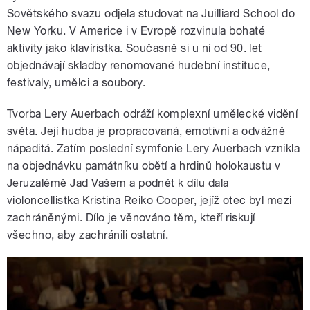
Sovětského svazu odjela studovat na Juilliard School do
New Yorku. V Americe i v Evropě rozvinula bohaté
aktivity jako klavíristka. Současně si u ní od 90. let
objednávají skladby renomované hudební instituce,
festivaly, umělci a soubory.
Tvorba Lery Auerbach odráží komplexní umělecké vidění
světa. Její hudba je propracovaná, emotivní a odvážně
nápaditá. Zatím poslední symfonie Lery Auerbach vznikla
na objednávku památníku obětí a hrdinů holokaustu v
Jeruzalémě Jad Vašem a podnět k dílu dala
violoncellistka Kristina Reiko Cooper, jejíž otec byl mezi
zachráněnými. Dílo je věnováno těm, kteří riskují
všechno, aby zachránili ostatní.