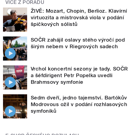
VÍCE Z POŘADU
ŽIVĚ: Mozart, Chopin, Berlioz. Klavírní
virtuozita a mistrovská viola v podání
špičkových sólistů
SOČR zahájil oslavy stého výročí pod
širým nebem v Riegrových sadech
Vrchol koncertní sezony je tady. SOČR
a šéfdirigent Petr Popelka uvedli
Brahmsovy symfonie
Sedm dveří, jedno tajemství. Bartókův
Modrovous ožil v podání rozhlasových
symfoniků