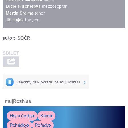
Lucie Hilscherová
mezzosoprán
Martin Šrejma
tenor
Jiří Hájek
baryton
autor:
SOČR
Všechny díly pořadu na mujRozhlas
mujRozhlas
Hry a četby
Krimi
Pohádky
Pořady