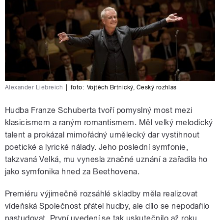
Alexander Liebreich
|
foto:
Vojtěch Brtnický
,
Český rozhlas
Hudba Franze Schuberta tvoří pomyslný most mezi
klasicismem a raným romantismem. Měl velký melodický
talent a prokázal mimořádný umělecký dar vystihnout
poetické a lyrické nálady. Jeho poslední symfonie,
takzvaná Velká, mu vynesla značné uznání a zařadila ho
jako symfonika hned za Beethovena.
Premiéru výjimečně rozsáhlé skladby měla realizovat
vídeňská Společnost přátel hudby, ale dílo se nepodařilo
nastudovat. První uvedení se tak uskutečnilo až roku