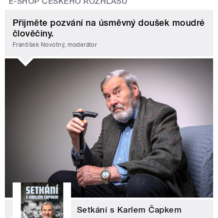
E-SHOP ČESKÉHO ROZHLASU
Přijměte pozvání na úsměvný doušek moudré
člověčiny.
František Novotný, moderátor
Setkání s Karlem Čapkem