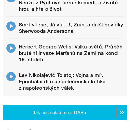
Neužil v Pýchově černé komedii o životě
hrou a hře o život
Smrt v lese, Já vůl…!, Zrání a další povídky
Sherwooda Andersona
Herbert George Wells: Válka světů. Průběh
brutální invaze Marťanů na Zemi na konci
19. století
Lev Nikolajevič Tolstoj: Vojna a mír.
Epochální dílo a společenská kritika
z napoleonských válek
Jak nás naladíte na DABu