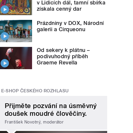
v Lidicích dál, tamní sbírka
získala cenný dar
Prázdniny v DOX, Národní
galerii a Cirqueonu
Od sekery k plátnu –
podivuhodný příběh
Graeme Revella
E-SHOP ČESKÉHO ROZHLASU
Přijměte pozvání na úsměvný
doušek moudré člověčiny.
František Novotný, moderátor