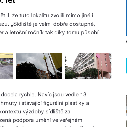
lil, že tuto lokalitu zvolili mimo jiné i
azu. „Sídliště je velmi dobře dostupné,
r a letošní ročník tak díky tomu působí
 docela rychle. Navíc jsou vedle 13
nuty i stávající figurální plastiky a
 kontextu výzdoby sídliště za
řízená podpora umění ve veřejném