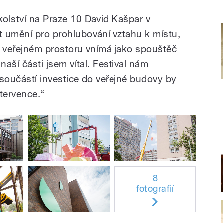
kolství na Praze 10 David Kašpar v
st umění pro prohlubování vztahu k místu,
ve veřejném prostoru vnímá jako spouštěč
 naší části jsem vítal. Festival nám
e součástí investice do veřejné budovy by
ntervence.“
8
fotografií