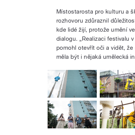
Místostarosta pro kulturu a š
rozhovoru zdůraznil důležito
kde lidé žijí, protože umění 
dialogu. „Realizaci festivalu v
pomohl otevřít oči a vidět, ž
měla být i nějaká umělecká i