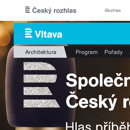
Přejít k hlavnímu obsahu
iRozhlas
Architektura
Program
Pořady