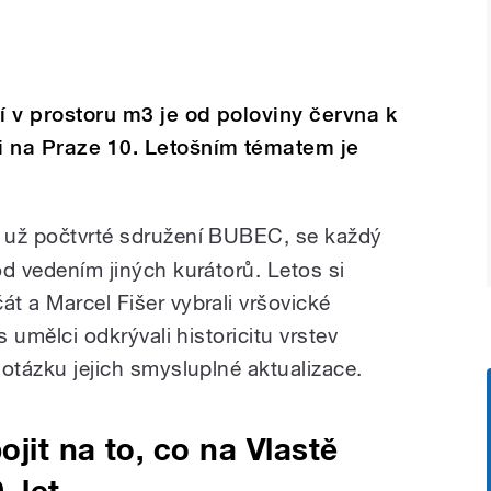
í v prostoru m3 je od poloviny června k
ti na Praze 10. Letošním tématem je
je už počtvrté sdružení BUBEC, se každý
pod vedením jiných kurátorů. Letos si
át a Marcel Fišer vybrali vršovické
 s umělci odkrývali historicitu vrstev
i otázku jejich smysluplné aktualizace.
ojit na to, co na Vlastě
. let