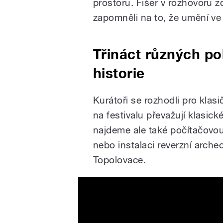
prostoru. Fišer v rozhovoru zd
zapomněli na to, že umění ve 
Třináct různých po
historie
Kurátoři se rozhodli pro klasič
na festivalu převažují klasick
najdeme ale také počítačovo
nebo instalaci reverzní arche
Topolovace.
Mlha - trailer