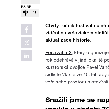
58:55
Čtvrtý ročník festivalu uměn
vidění na vršovickém sídliš
aktualizace historie.
Festival m3
, který organizu
rok odehrává v jiné lokalitě 
kurátorská dvojice Pavel Vanč
sídliště Vlasta ze 70. let, aby
veřejného prostoru a otevíral
Snažili jsme se nap
vzniklo v období 70