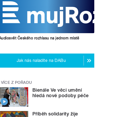
Audiosvět Českého rozhlasu na jednom místě
Jak nás naladíte na DABu
VÍCE Z POŘADU
Bienále Ve věci umění
hledá nové podoby péče
Příběh solidarity žije