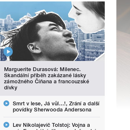
Marguerite Durasová: Milenec.
Skandální příběh zakázané lásky
zámožného Číňana a francouzské
dívky
Smrt v lese, Já vůl…!, Zrání a další
povídky Sherwooda Andersona
Lev Nikolajevič Tolstoj: Vojna a