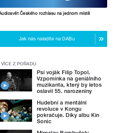
Audiosvět Českého rozhlasu na jednom místě
Jak nás naladíte na DABu
VÍCE Z POŘADU
Psí voják Filip Topol.
Vzpomínka na geniálního
muzikanta, který by letos
oslavil 55. narozeniny
Hudební a mentální
revoluce v Kongu
pokračuje. Díky albu Kin
Sonic
Miroslav Bambušek: