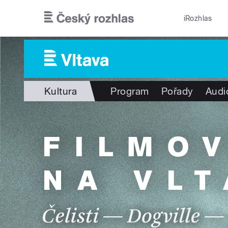
Přejít k hlavnímu obsahu
iRozhlas
Kultura
Program
Pořady
Audi