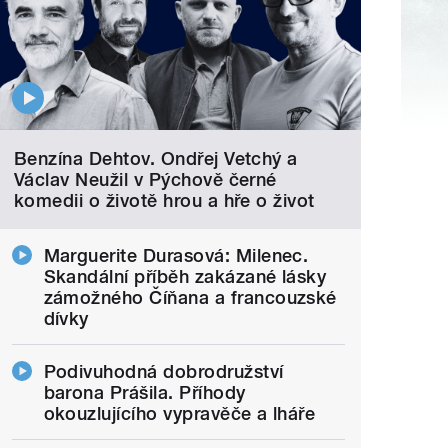
Benzína Dehtov. Ondřej Vetchý a
Václav Neužil v Pýchově černé
komedii o životě hrou a hře o život
Marguerite Durasová: Milenec.
Skandální příběh zakázané lásky
zámožného Číňana a francouzské
dívky
Podivuhodná dobrodružství
barona Prášila. Příhody
okouzlujícího vypravěče a lháře