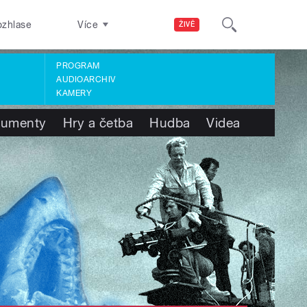
ozhlase
Více
ŽIVĚ
PROGRAM
AUDIOARCHIV
KAMERY
umenty
Hry a četba
Hudba
Videa