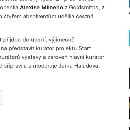
s ocenila
Alexise Milneho
z Goldsmiths, z
m čtyřem absolventům udělila čestná
t přijdou do úterní, výjimečně
jna představit kurátor projektu Start
kurátorů výstavy a zároveň hlavní kurátor
připravila a moderuje Jarka Haladová.