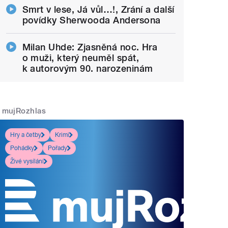
Smrt v lese, Já vůl…!, Zrání a další
povídky Sherwooda Andersona
Milan Uhde: Zjasněná noc. Hra
o muži, který neuměl spát,
k autorovým 90. narozeninám
mujRozhlas
Hry a četby
Krimi
Pohádky
Pořady
Živé vysílání