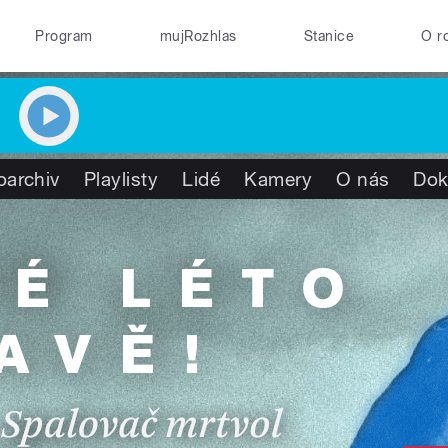
Program
mujRozhlas
Stanice
O r
oarchiv
Playlisty
Lidé
Kamery
O nás
Dok