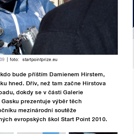
009
|
foto:
startpointprize.eu
 kdo bude příštím Damienem Hirstem,
ku hned. Dřív, než tam začne Hirstova
padu, dokdy se v části Galerie
i Gasku prezentuje výběr těch
ročníku mezinárodní soutěže
ných evropských škol Start Point 2010.