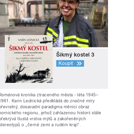
Šikmý kostel 3
Koupit
Románová kronika ztraceného města - léta 1945–
1961. Karin Lednická předkládá do značné míry
převratný, dosavadní paradigma měnící obraz
hornického regionu, jehož zahlazenou historii stále
překrývá tlustá vrstva mýtů a zakořeněných
stereotypů o „černé zemi a rudém kraji“.