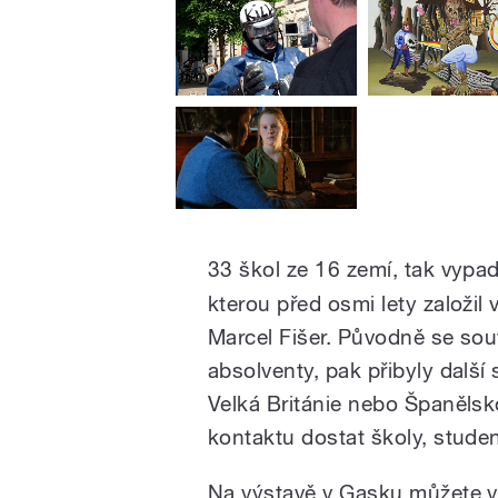
33 škol ze 16 zemí, tak vypad
kterou před osmi lety založil v
Marcel Fišer. Původně se sou
absolventy, pak přibyly dalš
Velká Británie nebo Španělsk
kontaktu dostat školy, stude
Na výstavě v Gasku můžete vi