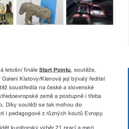
á letošní finále
Start Pointu
, soutěže,
 Galerii Klatovy/Klenová její bývalý ředitel
těž soustředila na české a slovenské
í středoevropské země a postupně i třeba
o. Díky soutěži se tak mohou do
nti i pedagogové z různých koutů Evropy.
dět kurátorský výběr 21 prací a mezi