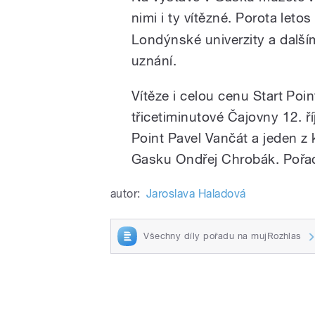
nimi i ty vítězné. Porota leto
Londýnské univerzity a další
uznání.
Vítěze i celou cenu Start Poin
třicetiminutové Čajovny 12. ří
Point Pavel Vančát a jeden z 
Gasku Ondřej Chrobák. Pořad 
autor:
Jaroslava Haladová
Všechny díly pořadu na mujRozhlas