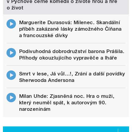
v Pýchově černé komedii o životě hrou a hře
o život
Marguerite Durasová: Milenec. Skandální
příběh zakázané lásky zámožného Číňana
a francouzské dívky
Podivuhodná dobrodružství barona Prášila.
Příhody okouzlujícího vypravěče a lháře
Smrt v lese, Já vůl…!, Zrání a další povídky
Sherwooda Andersona
Milan Uhde: Zjasněná noc. Hra o muži,
který neuměl spát, k autorovým 90.
narozeninám