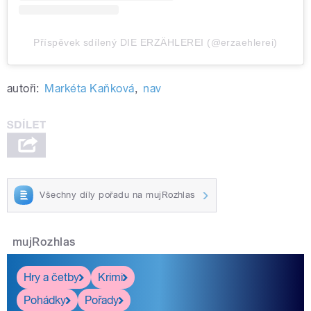
Příspěvek sdílený DIE ERZÄHLEREI (@erzaehlerei)
autoři:
Markéta Kaňková
,
nav
Všechny díly pořadu na mujRozhlas
mujRozhlas
Hry a četby
Krimi
Pohádky
Pořady