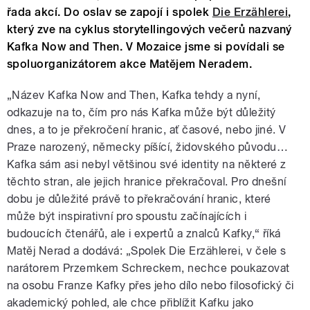
řada akcí. Do oslav se zapojí i spolek
Die Erzählerei
,
který zve na cyklus storytellingových večerů nazvaný
Kafka Now and Then. V Mozaice jsme si povídali se
spoluorganizátorem akce Matějem Neradem.
„Název Kafka Now and Then, Kafka tehdy a nyní,
odkazuje na to, čím pro nás Kafka může být důležitý
dnes, a to je překročení hranic, ať časové, nebo jiné. V
Praze narozený, německy píšící, židovského původu…
Kafka sám asi nebyl většinou své identity na některé z
těchto stran, ale jejich hranice překračoval. Pro dnešní
dobu je důležité právě to překračování hranic, které
může být inspirativní pro spoustu začínajících i
budoucích čtenářů, ale i expertů a znalců Kafky,“ říká
Matěj Nerad a dodává:
„Spolek Die Erzählerei, v čele s
narátorem Przemkem Schreckem, nechce poukazovat
na osobu Franze Kafky přes jeho dílo nebo filosofický či
akademický pohled, ale chce přiblížit Kafku jako