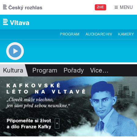
Přejít k hlavnímu obsahu
MENU
ŽIVĚ
PROGRAM
AUDIOARCHIV
KAMERY
Kultura
Program
Pořady
Více
…