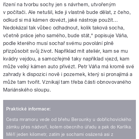
řízení na tvorbu sochy jen s návrhem, utvořeným
v počítači. Ale netušil, kde ji vlastně bude dělat, z čeho,
odkud si má kámen dovézt, jaké nástroje použít…
Nedokázal tak vůbec odhadnout, kolik taková socha,
včetně práce jeho samého, bude stát,“ popisuje Váňa,
podle kterého musí sochař svému povolání plně
přizpůsobit svůj život. Například mít ateliér, kam se mu
kvádry vejdou, a samozřejmě taky například vjezd, kam
může velký kámen auto přivézt. Petr Váňa má kromě své
zahrady k dispozici nově i pozemek, který si pronajímá a
může tam tvořit. Vznikají tam třeba části obnovovaného
Mariánského sloupu.
Praktické informace:
Cesta mramoru vede od břehu Berounky u dobřichovického
zámku přes nádvoří, kolem obecního úřadu a pak do Karlíka.
Měří jeden kilometr, zatím je sochami osázená asi z