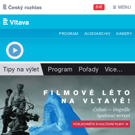
Přejít k hlavnímu obsahu
MENU
ŽIVĚ
PROGRAM
AUDIOARCHIV
KAMERY
Tipy na výlet
Program
Pořady
Více
…