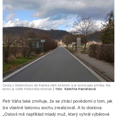
Cesta z Dobřichovic do Karlíka měří kilometr a je rovná jako přímka. Na
konci je vidět historická rotunda
|
foto:
Kateřina Havránková
Petr Váňa také zmiňuje, že se ztrácí povědomí o tom, jak
lze vlastně takovou sochu zrealizovat. A to doslova.
„Oslovil mě například mladý muž, který vyhrál výběrové