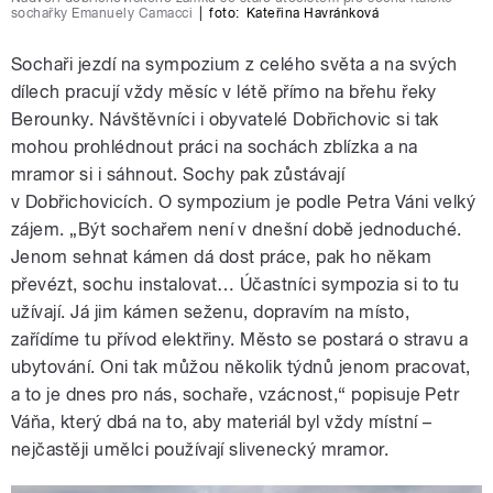
sochařky Emanuely Camacci
|
foto:
Kateřina Havránková
Sochaři jezdí na sympozium z celého světa a na svých
dílech pracují vždy měsíc v létě přímo na břehu řeky
Berounky. Návštěvníci i obyvatelé Dobřichovic si tak
mohou prohlédnout práci na sochách zblízka a na
mramor si i sáhnout. Sochy pak zůstávají
v Dobřichovicích. O sympozium je podle Petra Váni velký
zájem. „Být sochařem není v dnešní době jednoduché.
Jenom sehnat kámen dá dost práce, pak ho někam
převézt, sochu instalovat… Účastníci sympozia si to tu
užívají. Já jim kámen seženu, dopravím na místo,
zařídíme tu přívod elektřiny. Město se postará o stravu a
ubytování. Oni tak můžou několik týdnů jenom pracovat,
a to je dnes pro nás, sochaře, vzácnost,“ popisuje Petr
Váňa, který dbá na to, aby materiál byl vždy místní –
nejčastěji umělci používají slivenecký mramor.