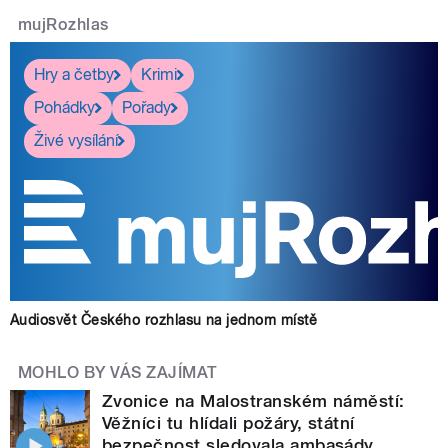
mujRozhlas
Hry a četby
Krimi
Pohádky
Pořady
Živé vysílání
Audiosvět Českého rozhlasu na jednom místě
MOHLO BY VÁS ZAJÍMAT
Zvonice na Malostranském náměstí:
Věžníci tu hlídali požáry, státní
bezpečnost sledovala ambasády