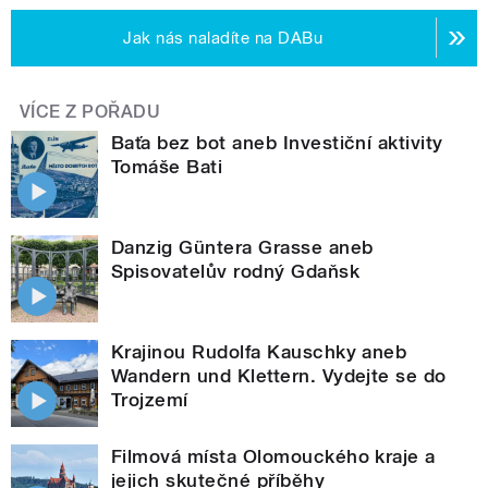
Jak nás naladíte na DABu
VÍCE Z POŘADU
Baťa bez bot aneb Investiční aktivity
Tomáše Bati
Danzig Güntera Grasse aneb
Spisovatelův rodný Gdaňsk
Krajinou Rudolfa Kauschky aneb
Wandern und Klettern. Vydejte se do
Trojzemí
Filmová místa Olomouckého kraje a
jejich skutečné příběhy