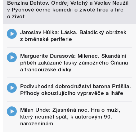
Benzína Dehtov. Ondřej Vetchý a Václav Neužil
v Pýchově černé komedii o životě hrou a hře
o život
Jaroslav Hůlka: Láska. Baladický obrázek
z brněnské periferie
Marguerite Durasová: Milenec. Skandální
příběh zakázané lásky zámožného Číňana
a francouzské dívky
Podivuhodná dobrodružství barona Prášila.
Příhody okouzlujícího vypravěče a lháře
Milan Uhde: Zjasněná noc. Hra o muži,
který neuměl spát, k autorovým 90.
narozeninám