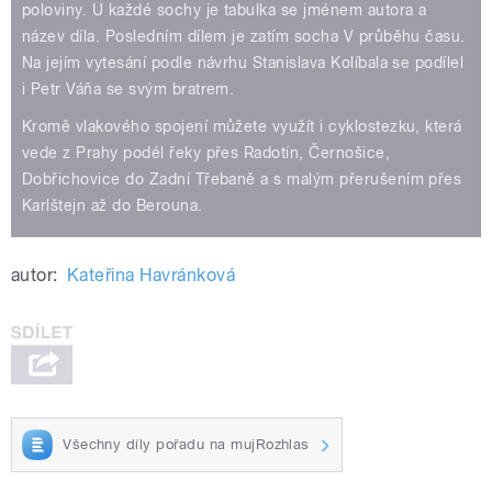
poloviny. U každé sochy je tabulka se jménem autora a
název díla. Posledním dílem je zatím socha V průběhu času.
Na jejím vytesání podle návrhu Stanislava Kolíbala se podílel
i Petr Váňa se svým bratrem.
Kromě vlakového spojení můžete využít i cyklostezku, která
vede z Prahy podél řeky přes Radotín, Černošice,
Dobřichovice do Zadní Třebaně a s malým přerušením přes
Karlštejn až do Berouna.
autor:
Kateřina Havránková
Všechny díly pořadu na mujRozhlas