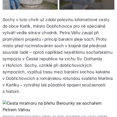
Sochy v tuto chvíli už zdobí polovinu kilometrové cesty
do obce Karlík, město Dobřichovice pro ně speciálně
vytváří vedle silnice chodník. Petra Váňu zaujal při
promýšlení projektu i princip barokní aleje soch. Proto
místo před rozmisťováním soch v krajině dal přednost
souvislé řadě – oproti například největšímu sochařskému
sympoziu v České republice na vrchu Sv. Gotharda
v Hořicích. Sochy, vzniklé při dobřichovických
sympoziích, vyplňují trasu mezi barokní sochou kalvárie
v Dobřichovicích a románskou rotundou svatého Martina
v Karlíku – vytvářejí tak působivé spojení současnosti
s historií.
Nádvoří dobřichovického zámku se stalo útočištěm pro sochu italské