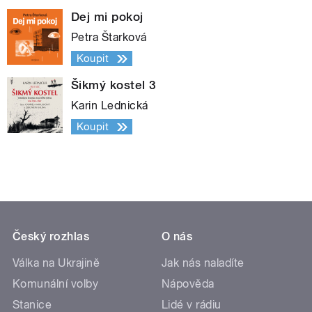
Dej mi pokoj
Petra Štarková
Koupit
Šikmý kostel 3
Karin Lednická
Koupit
Český rozhlas
O nás
Válka na Ukrajině
Jak nás naladíte
Komunální volby
Nápověda
Stanice
Lidé v rádiu