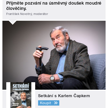
Přijměte pozvání na úsměvný doušek moudré
člověčiny.
František Novotný, moderátor
Setkání s Karlem Čapkem
Koupit