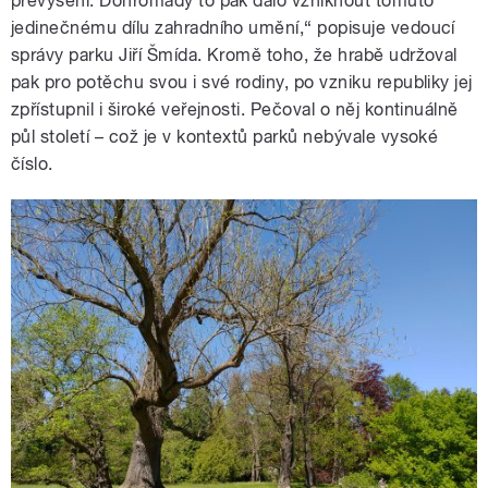
převýšení. Dohromady to pak dalo vzniknout tomuto
jedinečnému dílu zahradního umění,“ popisuje vedoucí
správy parku Jiří Šmída. Kromě toho, že hrabě udržoval
pak pro potěchu svou i své rodiny, po vzniku republiky jej
zpřístupnil i široké veřejnosti. Pečoval o něj kontinuálně
půl století – což je v kontextů parků nebývale vysoké
číslo.