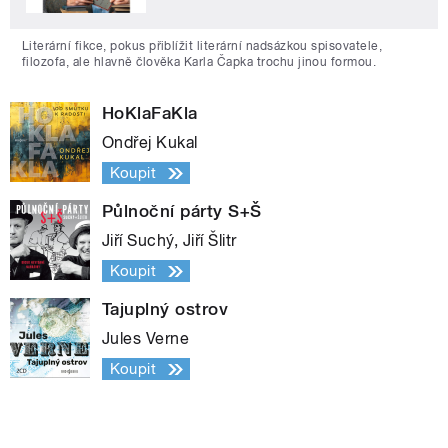
Literární fikce, pokus přiblížit literární nadsázkou spisovatele,
filozofa, ale hlavně člověka Karla Čapka trochu jinou formou.
HoKlaFaKla
Ondřej Kukal
Koupit
Půlnoční párty S+Š
Jiří Suchý, Jiří Šlitr
Koupit
Tajuplný ostrov
Jules Verne
Koupit