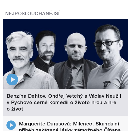
NEJPOSLOUCHANĚJŠÍ
Benzína Dehtov. Ondřej Vetchý a Václav Neužil
v Pýchově černé komedii o životě hrou a hře
o život
Marguerite Durasová: Milenec. Skandální
příběh zakázané lásky zámožného Číňana