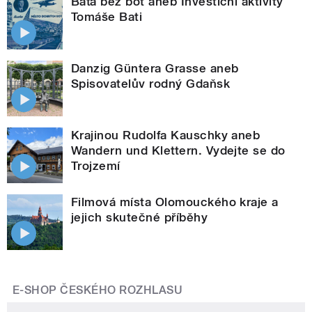
Baťa bez bot aneb Investiční aktivity
Tomáše Bati
Danzig Güntera Grasse aneb
Spisovatelův rodný Gdaňsk
Krajinou Rudolfa Kauschky aneb
Wandern und Klettern. Vydejte se do
Trojzemí
Filmová místa Olomouckého kraje a
jejich skutečné příběhy
E-SHOP ČESKÉHO ROZHLASU