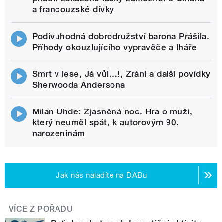
a francouzské dívky
Podivuhodná dobrodružství barona Prášila.
Příhody okouzlujícího vypravěče a lháře
Smrt v lese, Já vůl…!, Zrání a další povídky
Sherwooda Andersona
Milan Uhde: Zjasněná noc. Hra o muži,
který neuměl spát, k autorovým 90.
narozeninám
Jak nás naladíte na DABu
VÍCE Z POŘADU