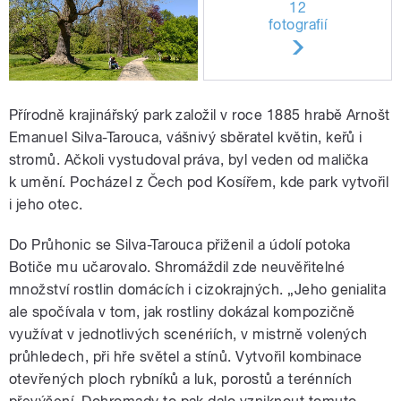
12
fotografií
Přírodně krajinářský park založil v roce 1885 hrabě Arnošt
Emanuel Silva-Tarouca, vášnivý sběratel květin, keřů i
stromů. Ačkoli vystudoval práva, byl veden od malička
k umění. Pocházel z Čech pod Kosířem, kde park vytvořil
i jeho otec.
Do Průhonic se Silva-Tarouca přiženil a údolí potoka
Botiče mu učarovalo. Shromáždil zde neuvěřitelné
množství rostlin domácích i cizokrajných. „Jeho genialita
ale spočívala v tom, jak rostliny dokázal kompozičně
využívat v jednotlivých scenériích, v mistrně volených
průhledech, při hře světel a stínů. Vytvořil kombinace
otevřených ploch rybníků a luk, porostů a terénních