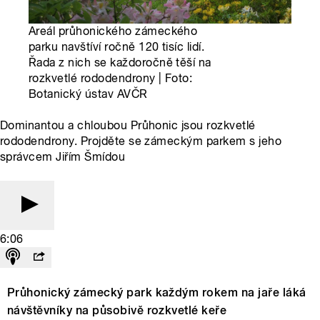
Areál průhonického zámeckého
parku navštíví ročně 120 tisíc lidí.
Řada z nich se každoročně těší na
rozkvetlé rododendrony | Foto:
Botanický ústav AVČR
Dominantou a chloubou Průhonic jsou rozkvetlé
rododendrony. Projděte se zámeckým parkem s jeho
správcem Jiřím Šmídou
6:06
Průhonický zámecký park každým rokem na jaře láká
návštěvníky na působivě rozkvetlé keře