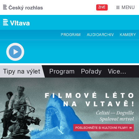
Přejít k hlavnímu obsahu
MENU
ŽIVĚ
PROGRAM
AUDIOARCHIV
KAMERY
Tipy na výlet
Program
Pořady
Více
…