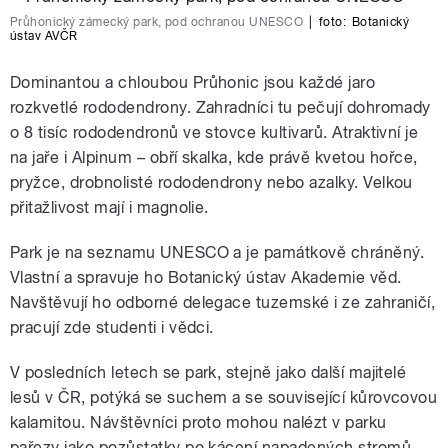
Průhonický zámecký park, pod ochranou UNESCO
|
foto:
Botanický
ústav AVČR
Dominantou a chloubou Průhonic jsou každé jaro
rozkvetlé rododendrony. Zahradníci tu pečují dohromady
o 8 tisíc rododendronů ve stovce kultivarů. Atraktivní je
na jaře i Alpinum – obří skalka, kde právě kvetou hořce,
pryžce, drobnolisté rododendrony nebo azalky. Velkou
přitažlivost mají i magnolie.
Park je na seznamu UNESCO a je památkově chráněný.
Vlastní a spravuje ho Botanický ústav Akademie věd.
Navštěvují ho odborné delegace tuzemské i ze zahraničí,
pracují zde studenti i vědci.
V posledních letech se park, stejně jako další majitelé
lesů v ČR, potýká se suchem a se související kůrovcovou
kalamitou. Návštěvníci proto mohou nalézt v parku
pařezy jako pozůstatky po kácení napadených stromů.