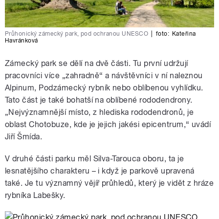
Průhonický zámecký park, pod ochranou UNESCO
|
foto:
Kateřina
Havránková
Zámecký park se dělí na dvě části. Tu první udržují
pracovníci více „zahradně“ a návštěvníci v ní naleznou
Alpinum, Podzámecký rybník nebo oblíbenou vyhlídku.
Tato část je také bohatší na oblíbené rododendrony.
„Nejvýznamnější místo, z hlediska rododendronů, je
oblast Chotobuze, kde je jejich jakési epicentrum,“ uvádí
Jiří Šmída.
V druhé části parku měl Silva-Tarouca oboru, ta je
lesnatějšího charakteru – i když je parkově upravená
také. Je tu významný vějíř průhledů, který je vidět z hráze
rybníka Labešky.