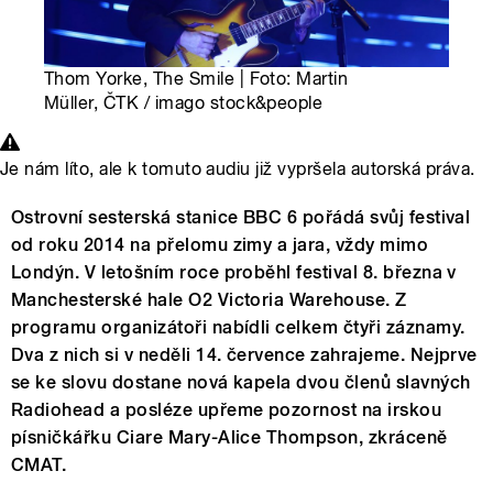
Thom Yorke, The Smile | Foto: Martin
Müller, ČTK / imago stock&people
Je nám líto, ale k tomuto audiu již vypršela autorská práva.
Ostrovní sesterská stanice BBC 6 pořádá svůj festival
od roku 2014 na přelomu zimy a jara, vždy mimo
Londýn. V letošním roce proběhl festival 8. března v
Manchesterské hale O2 Victoria Warehouse. Z
programu organizátoři nabídli celkem čtyři záznamy.
Dva z nich si v neděli 14. července zahrajeme. Nejprve
se ke slovu dostane nová kapela dvou členů slavných
Radiohead a posléze upřeme pozornost na irskou
písničkářku Ciare Mary-Alice Thompson, zkráceně
CMAT.