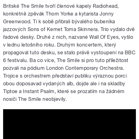
Britské The Smile tvoří členové kapely Radiohead,
konkrétně zpěvák Thom Yorke a kytarista Jonny
Greenwood. Ti k sobě přibrali bývalého bubeníka
jazzových Sons of Kemet Toma Skinnera. Trio vydalo dvě
řadové desky. Druhé z nich, nazvané Wall Of Eyes, vyšlo
v lednu letošního roku. Druhým koncertem, který
propagoval tuto desku, se stalo právě vystoupení na BBC
6 festivalu. Ba co více, The Smile si pro tuto příležitost
pozvali na pódium London Contemporary Orchestra.
Trojice s orchestrem představí publiku výraznou porci
obou doposavad vydaných alb, dojde ale i na skladby
Tiptoe a Instant Psalm, které se prozatím na žádném
nosiči The Smile neobjevily.
The Smile - Bending Hectic (6 Music
Festival 2024)