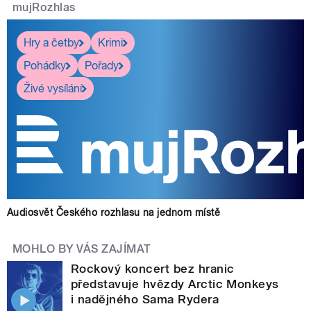
mujRozhlas
Hry a četby
Krimi
Pohádky
Pořady
Živé vysílání
Audiosvět Českého rozhlasu na jednom místě
MOHLO BY VÁS ZAJÍMAT
Rockový koncert bez hranic
představuje hvězdy Arctic Monkeys
i nadějného Sama Rydera