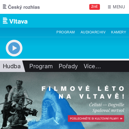
Přejít k hlavnímu obsahu
MENU
ŽIVĚ
PROGRAM
AUDIOARCHIV
KAMERY
Hudba
Program
Pořady
Více
…