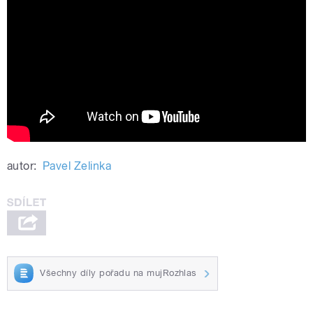
(feat. John Grant) (6 Music Festival
2024)
autor:
Pavel Zelinka
Všechny díly pořadu na mujRozhlas