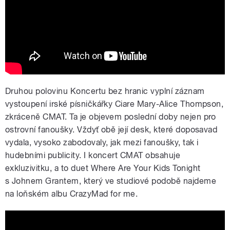
Druhou polovinu Koncertu bez hranic vyplní záznam
vystoupení irské písničkářky Ciare Mary-Alice Thompson,
zkráceně CMAT. Ta je objevem poslední doby nejen pro
ostrovní fanoušky. Vždyť obě její desk, které doposavad
vydala, vysoko zabodovaly, jak mezi fanoušky, tak i
hudebními publicity. I koncert CMAT obsahuje
exkluzivitku, a to duet Where Are Your Kids Tonight
s Johnem Grantem, který ve studiové podobě najdeme
na loňském albu CrazyMad for me.
CMAT - Where Are Your Kids Tonight