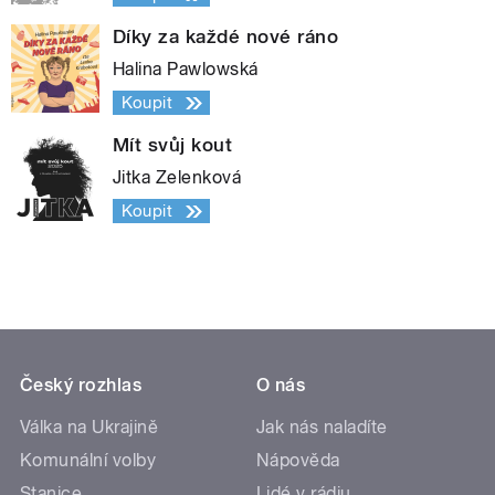
Díky za každé nové ráno
Halina Pawlowská
Koupit
Mít svůj kout
Jitka Zelenková
Koupit
Český rozhlas
O nás
Válka na Ukrajině
Jak nás naladíte
Komunální volby
Nápověda
Stanice
Lidé v rádiu