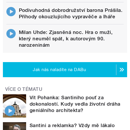
Podivuhodná dobrodružství barona Prášila.
Příhody okouzlujícího vypravěče a lháře
Milan Uhde: Zjasněná noc. Hra o muži,
který neuměl spát, k autorovým 90.
narozeninám
Jak nás naladíte na DABu
VÍCE O TÉMATU
Vít Pohanka: Santiniho pouť za
dokonalostí. Kudy vedla životní dráha
geniálního architekta?
Santini a reklamka? Vždy mě lákalo