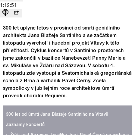
1:12:51
300 let uplyne letos v prosinci od smrti geniálního
architekta Jana Blažeje Santiniho a se začátkem
listopadu vyvrcholí i hudební projekt Vltavy k této
příležitosti. Cyklus koncertů v Santiniho prostorech
jsme zakončili v bazilice Nanebevzetí Panny Marie a
sv. Mikuláše ve Žďáru nad Sázavou. V sobotu 4.
listopadu zde vystoupila Svatomichalská gregoriánská
schola z Brna a varhaník Pavel Černý. Zcela
symbolicky v jubilejním roce architektova úmrtí
provedli chorální Requiem.
300 let od úmrtí Jana Blažeje Santiniho na Vltavě
Záznamy koncertů
Žďár nad Sázavou, bazilika, hrají Pavel Černý na varhany