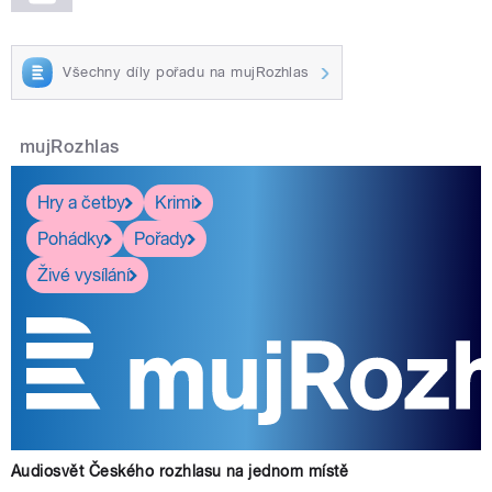
Všechny díly pořadu na mujRozhlas
mujRozhlas
Hry a četby
Krimi
Pohádky
Pořady
Živé vysílání
Audiosvět Českého rozhlasu na jednom místě