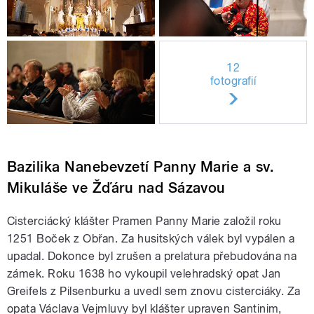
12
fotografií
Bazilika Nanebevzetí Panny Marie a sv.
Mikuláše ve Žďáru nad Sázavou
Cisterciácký klášter Pramen Panny Marie založil roku
1251 Boček z Obřan. Za husitských válek byl vypálen a
upadal. Dokonce byl zrušen a prelatura přebudována na
zámek. Roku 1638 ho vykoupil velehradský opat Jan
Greifels z Pilsenburku a uvedl sem znovu cisterciáky. Za
opata Václava Vejmluvy byl klášter upraven Santinim,