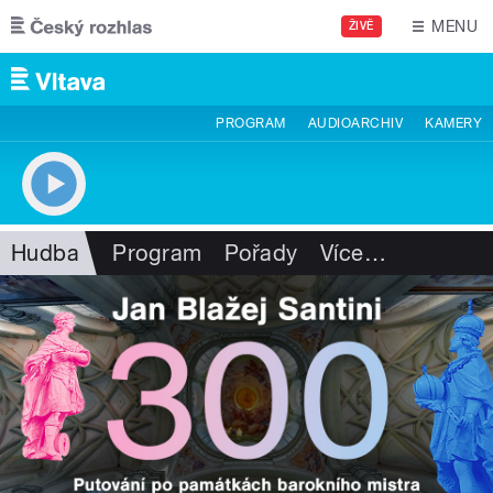
Přejít k hlavnímu obsahu
MENU
ŽIVĚ
PROGRAM
AUDIOARCHIV
KAMERY
Hudba
Program
Pořady
Více
…