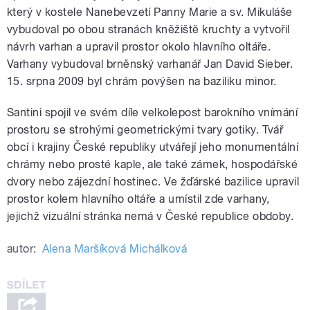
který v kostele Nanebevzetí Panny Marie a sv. Mikuláše
vybudoval po obou stranách kněžiště kruchty a vytvořil
návrh varhan a upravil prostor okolo hlavního oltáře.
Varhany vybudoval brněnský varhanář Jan David Sieber.
15. srpna 2009 byl chrám povýšen na baziliku minor.
Santini spojil ve svém díle velkolepost barokního vnímání
prostoru se strohými geometrickými tvary gotiky. Tvář
obcí i krajiny České republiky utvářejí jeho monumentální
chrámy nebo prosté kaple, ale také zámek, hospodářské
dvory nebo zájezdní hostinec. Ve žďárské bazilice upravil
prostor kolem hlavního oltáře a umístil zde varhany,
jejichž vizuální stránka nemá v České republice obdoby.
autor:
Alena Maršíková Michálková