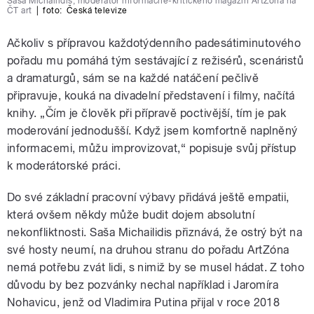
Saša Michailidis, moderátor informačně-kritického magazín ArtZóna na
ČT art
|
foto:
Česká televize
Ačkoliv s přípravou každotýdenního padesátiminutového
pořadu mu pomáhá tým sestávající z režisérů, scenáristů
a dramaturgů, sám se na každé natáčení pečlivě
připravuje, kouká na divadelní představení i filmy, načítá
knihy. „Čím je člověk při přípravě poctivější, tím je pak
moderování jednodušší. Když jsem komfortně naplněný
informacemi, můžu improvizovat,“ popisuje svůj přístup
k moderátorské práci.
Do své základní pracovní výbavy přidává ještě empatii,
která ovšem někdy může budit dojem absolutní
nekonfliktnosti. Saša Michailidis přiznává, že ostrý být na
své hosty neumí, na druhou stranu do pořadu ArtZóna
nemá potřebu zvát lidi, s nimiž by se musel hádat. Z toho
důvodu by bez pozvánky nechal například i Jaromíra
Nohavicu, jenž od Vladimira Putina přijal v roce 2018