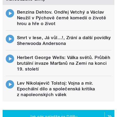
Benzína Dehtov. Ondřej Vetchý a Václav
Neužil v Pýchově černé komedii o životě
hrou a hře o život
Smrt v lese, Já vůl…!, Zrání a další povídky
Sherwooda Andersona
Herbert George Wells: Válka světů. Průběh
brutální invaze Marťanů na Zemi na konci
19. století
Lev Nikolajevič Tolstoj: Vojna a mír.
Epochální dílo a společenská kritika
z napoleonských válek
Jak nás naladíte na DABu