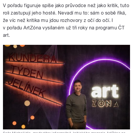
V pořadu figuruje spíše jako průvodce než jako kritik, tuto
roli zastupují jeho hosté. Nevadí mu to: sám o sobě říká,
že víc než kritika mu jdou rozhovory z očí do očí. I
v pořadu ArtZóna vysílaném už tři roky na programu ČT
art.