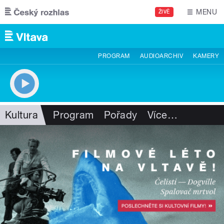
Přejít k hlavnímu obsahu
MENU
ŽIVĚ
PROGRAM
AUDIOARCHIV
KAMERY
Kultura
Program
Pořady
Více
…