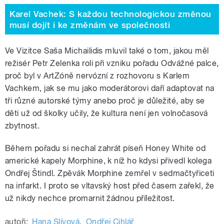
Karel Vachek: S každou technologickou změnou
musí dojít i ke změnám ve společnosti
Ve Vizitce Saša Michailidis mluvil také o tom, jakou měl
režisér Petr Zelenka roli při vzniku pořadu Odvážné palce,
proč byl v ArtZóně nervózní z rozhovoru s Karlem
Vachkem, jak se mu jako moderátorovi daří adaptovat na
tři různé autorské týmy anebo proč je důležité, aby se
děti už od školky učily, že kultura není jen volnočasová
zbytnost.
Během pořadu si nechal zahrát píseň Honey White od
americké kapely Morphine, k níž ho kdysi přivedl kolega
Ondřej Štindl. Zpěvák Morphine zemřel v sedmačtyřiceti
na infarkt. I proto se vltavský host před časem zařekl, že
už nikdy nechce promarnit žádnou příležitost.
autoři:
Hana Slívová
,
Ondřej Cihlář