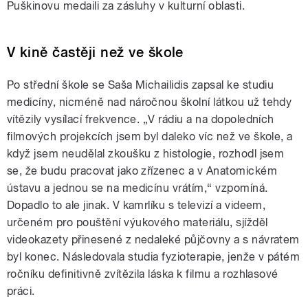
Puškinovu medaili za zásluhy v kulturní oblasti.
V kině častěji než ve škole
Po střední škole se Saša Michailidis zapsal ke studiu
medicíny, nicméně nad náročnou školní látkou už tehdy
vítězily vysílací frekvence. „V rádiu a na dopoledních
filmových projekcích jsem byl daleko víc než ve škole, a
když jsem neudělal zkoušku z histologie, rozhodl jsem
se, že budu pracovat jako zřízenec a v Anatomickém
ústavu a jednou se na medicínu vrátím,“ vzpomíná.
Dopadlo to ale jinak. V kamrlíku s televizí a videem,
určeném pro pouštění výukového materiálu, sjížděl
videokazety přinesené z nedaleké půjčovny a s návratem
byl konec. Následovala studia fyzioterapie, jenže v pátém
ročníku definitivně zvítězila láska k filmu a rozhlasové
práci.