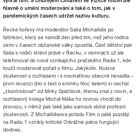
vyhrál film. S Ondřejem Cihlářem ve Vizitce mluvil ale
hlavně o umění moderování a také o tom, jak v
pandemických časech udržet naživu kulturu.
Řecké kořeny má moderátor Saša Michailidis po
tatínkovi, který se narodil den před tím, než jeho rodina
zemi v časech občanské války opustila. Část dětství pak
Saša s rodiči strávil právě v Řecku, v osmnácti už ale
telefonoval do nově vznikajícího pražského Radia 1, kde
toužil moderovat pořad o filmu. Jakýkoliv. Nulová
zkušenost s rozhlasem i s novinařinou obecně nevadila –
první recenzi (šlo o text o snímku Noc šelem) si nechal
„zkontrolovat“ od Mirky Spáčilové, kterou znal z novin, a
rozhlasový kolega Michal Máka ho rovnou vhodil do
provozu, v němž pak také jako samouk sbíral profesní
zkušenosti. Z Michailidisova pořadu Film o páté později
na Radiu 1 vznikly kritické Odvážné palce fungující
dodnes.