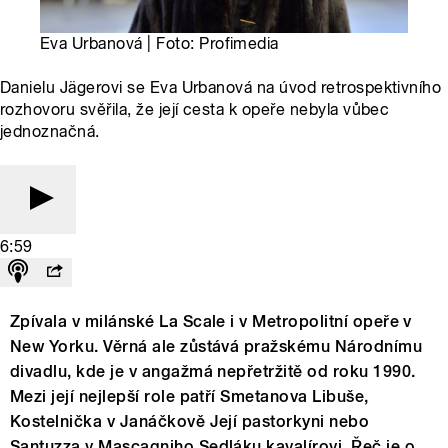
Eva Urbanová | Foto: Profimedia
Danielu Jägerovi se Eva Urbanová na úvod retrospektivního
rozhovoru svěřila, že její cesta k opeře nebyla vůbec
jednoznačná.
6:59
Zpívala v milánské La Scale i v Metropolitní opeře v
New Yorku. Věrná ale zůstává pražskému Národnímu
divadlu, kde je v angažmá nepřetržitě od roku 1990.
Mezi její nejlepší role patří Smetanova Libuše,
Kostelnička v Janáčkově Její pastorkyni nebo
Santuzza v Mascagniho Sedláku kavalírovi. Řeč je o