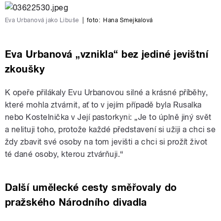
Eva Urbanová jako Libuše
|
foto:
Hana Smejkalová
Eva Urbanová „vznikla“ bez jediné jevištní
zkoušky
K opeře přilákaly Evu Urbanovou silné a krásné příběhy,
které mohla ztvárnit, ať to v jejím případě byla Rusalka
nebo Kostelnička v Její pastorkyni: „Je to úplně jiný svět
a nelituji toho, protože každé představení si užiji a chci se
ždy zbavit své osoby na tom jevišti a chci si prožít život
té dané osoby, kterou ztvárňuji.“
Další umělecké cesty směřovaly do
pražského Národního divadla