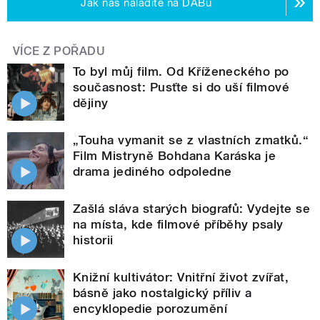
Jak nás naladíte na DABu
VÍCE Z POŘADU
To byl můj film. Od Kříženeckého po
současnost: Pusťte si do uší filmové
dějiny
„Touha vymanit se z vlastních zmatků.“
Film Mistryně Bohdana Karáska je
drama jediného odpoledne
Zašlá sláva starých biografů: Vydejte se
na místa, kde filmové příběhy psaly
historii
Knižní kultivátor: Vnitřní život zvířat,
básně jako nostalgický příliv a
encyklopedie porozumění