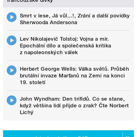
francouzské dívky
Smrt v lese, Já vůl…!, Zrání a další povídky
Sherwooda Andersona
Lev Nikolajevič Tolstoj: Vojna a mír.
Epochální dílo a společenská kritika
z napoleonských válek
Herbert George Wells: Válka světů. Průběh
brutální invaze Marťanů na Zemi na konci
19. století
John Wyndham: Den trifidů. Co se stane,
když většina lidí přijde o zrak? Čte Norbert
Lichý