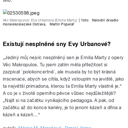
tělo.“
Věc Makropulos: Eva Urbanová (Emilía Marty)
|
foto:
Národní divadlo
moravskoslezské Ostrava
,
Martin Popelář
Existují nesplněné sny Evy Urbanové?
„Jediný můj nejvíc nesplněný sen je Emilia Marty z opery
Věc Makropulos. Tu jsem zatím měla příležitost si
zazpívat ´polokoncertně´, ale musela by to být krásná
inscenace, abych se cítila, když vstoupím na jeviště, jako
ta největší primadona, kterou ta Emilia Marty vlastně je.“
A co je v životě operního pěvce vůbec nejdůležitější?
„Najít si na začátku vynikajícího pedagoga. A pak, od
začátku až do konce kariéry, je to jenom kázeň a dřina a
kázeň a kázeň…“