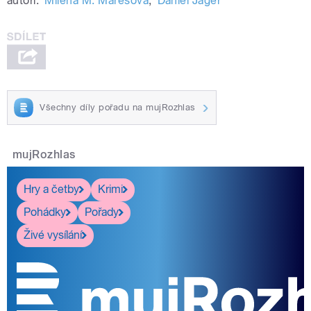
autoři:
Milena M. Marešová
,
Daniel Jäger
Všechny díly pořadu na mujRozhlas
mujRozhlas
Hry a četby
Krimi
Pohádky
Pořady
Živé vysílání