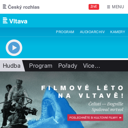
Přejít k hlavnímu obsahu
MENU
ŽIVĚ
PROGRAM
AUDIOARCHIV
KAMERY
Hudba
Program
Pořady
Více
…