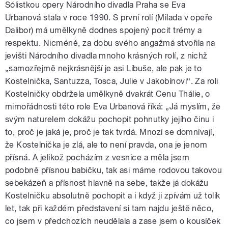
Sólistkou opery Národního divadla Praha se Eva
Urbanová stala v roce 1990. S první rolí (Milada v opeře
Dalibor) má umělkyně dodnes spojený pocit trémy a
respektu. Nicméně, za dobu svého angažmá stvořila na
jevišti Národního divadla mnoho krásných rolí, z nichž
„samozřejmě nejkrásnější je asi Libuše, ale pak je to
Kostelnička, Santuzza, Tosca, Julie v Jakobínovi“. Za roli
Kostelničky obdržela umělkyně dvakrát Cenu Thálie, o
mimořádnosti této role Eva Urbanová říká: „Já myslím, že
svým naturelem dokážu pochopit pohnutky jejího činu i
to, proč je jaká je, proč je tak tvrdá. Mnozí se domnívají,
že Kostelnička je zlá, ale to není pravda, ona je jenom
přísná. A jelikož pocházím z vesnice a měla jsem
podobně přísnou babičku, tak asi máme rodovou takovou
sebekázeň a přísnost hlavně na sebe, takže já dokážu
Kostelničku absolutně pochopit a i když ji zpívám už tolik
let, tak při každém představení si tam najdu ještě něco,
co jsem v předchozích neudělala a zase jsem o kousíček