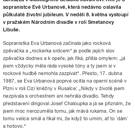
sopranistce Evě Urbanové, která nedávno oslavila
půlkulaté životní jubileum. V neděli 8. května vystoupí
v pražském Národním divadle v roli Smetanovy
Libuše.
Sopranistka Eva Urbanová začínala jako rocková
zpěvačka a „rockerka srdcem“ je podle jejích slov
zpěvačka dodnes a k opeře, jak říká, přišla omylem: „já
jsem vždycky měla ráda vysoké tóny a ty jsem si v
rockové hudbě nemohla zazpívat“. Přesto, 17. dubna
1987, se Eva Urbanová poprvé ocitla na operní scéně v
Plzni v roli Cizí kněžny v Rusalce: „Nikdy v životě jsem
nezpívala s orchestrem ani nehrála divadlo. Tehdy
představení dirigoval Josef Chaloupka a já se přiznám, že
jsem moc nerozuměla tomu, jak mává rukama. On se
tomu velice smál a říkal mi, že když to umím, ať to ´dám´
a hotovo.“