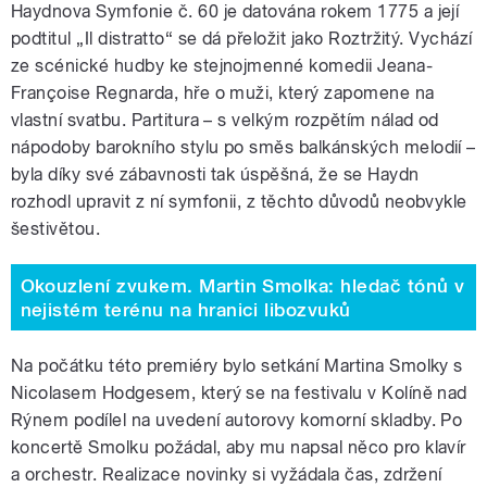
Haydnova Symfonie č. 60 je datována rokem 1775 a její
podtitul „Il distratto“ se dá přeložit jako Roztržitý. Vychází
ze scénické hudby ke stejnojmenné komedii Jeana-
Françoise Regnarda, hře o muži, který zapomene na
vlastní svatbu. Partitura – s velkým rozpětím nálad od
nápodoby barokního stylu po směs balkánských melodií –
byla díky své zábavnosti tak úspěšná, že se Haydn
rozhodl upravit z ní symfonii, z těchto důvodů neobvykle
šestivětou.
Okouzlení zvukem. Martin Smolka: hledač tónů v
nejistém terénu na hranici libozvuků
Na počátku této premiéry bylo setkání Martina Smolky s
Nicolasem Hodgesem, který se na festivalu v Kolíně nad
Rýnem podílel na uvedení autorovy komorní skladby. Po
koncertě Smolku požádal, aby mu napsal něco pro klavír
a orchestr. Realizace novinky si vyžádala čas, zdržení