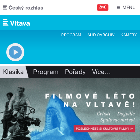
Přejít k hlavnímu obsahu
MENU
ŽIVĚ
PROGRAM
AUDIOARCHIV
KAMERY
Klasika
Program
Pořady
Více
…