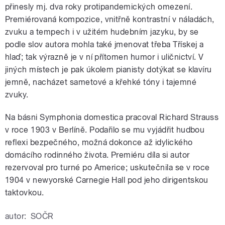
přinesly mj. dva roky protipandemických omezení.
Premiérovaná kompozice, vnitřně kontrastní v náladách,
zvuku a tempech i v užitém hudebním jazyku, by se
podle slov autora mohla také jmenovat třeba Třískej a
hlaď; tak výrazně je v ní přítomen humor i uličnictví. V
jiných místech je pak úkolem pianisty dotýkat se klavíru
jemně, nacházet sametové a křehké tóny i tajemné
zvuky.
Na básni Symphonia domestica pracoval Richard Strauss
v roce 1903 v Berlíně. Podařilo se mu vyjádřit hudbou
reflexi bezpečného, možná dokonce až idylického
domácího rodinného života. Premiéru díla si autor
rezervoval pro turné po Americe; uskutečnila se v roce
1904 v newyorské Carnegie Hall pod jeho dirigentskou
taktovkou.
autor:
SOČR