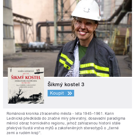
Šikmý kostel 3
Koupit
Románová kronika ztraceného města - léta 1945–1961. Karin
Lednická předkládá do značné míry převratný, dosavadní paradigma
měnící obraz hornického regionu, jehož zahlazenou historii stále
překrývá tlustá vrstva mýtů a zakořeněných stereotypů o „černé
zemi a rudém kraji“.