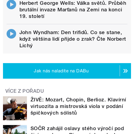
Herbert George Wells: Válka světů. Průběh
brutální invaze Marťanů na Zemi na konci
19. století
John Wyndham: Den trifidů. Co se stane,
když většina lidí přijde o zrak? Čte Norbert
Lichý
Jak nás naladíte na DABu
VÍCE Z POŘADU
ŽIVĚ: Mozart, Chopin, Berlioz. Klavírní
virtuozita a mistrovská viola v podání
špičkových sólistů
SOČR zahájil oslavy stého výročí pod