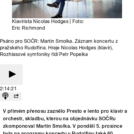
Klavírista Nicolas Hodges | Foto:
Eric Richmond
Psáno pro SOČR: Martin Smolka. Záznam koncertu z
pražského Rudolfina. Hraje Nicolas Hodges (klavír),
Rozhlasové symfoniky řídí Petr Popelka
2:14:21
V přímém přenosu zaznělo Presto e lento pro klavír a
orchestr, skladbu, kterou na objednávku SOČRu
zkomponoval Martin Smolka. V pondělí 5. prosince
byla na programu koncertu v Rudolfinu také 60.