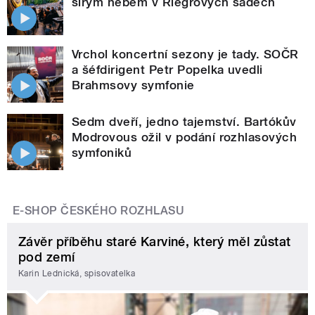
širým nebem v Riegrových sadech
Vrchol koncertní sezony je tady. SOČR
a šéfdirigent Petr Popelka uvedli
Brahmsovy symfonie
Sedm dveří, jedno tajemství. Bartókův
Modrovous ožil v podání rozhlasových
symfoniků
E-SHOP ČESKÉHO ROZHLASU
Závěr příběhu staré Karviné, který měl zůstat
pod zemí
Karin Lednická, spisovatelka