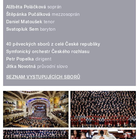
A
lžběta Poláčková
soprán
Štěpánka Pučálková
mezzosoprán
Daniel Matoušek
tenor
Svatopluk Sem
baryton
40 pěveckých sborů z celé České republiky
Symfonický orchestr Českého rozhlasu
Petr Popelka
dirigent
Jitka Novotná
průvodní slovo
SEZNAM VYSTUPUJÍCÍCH SBORŮ