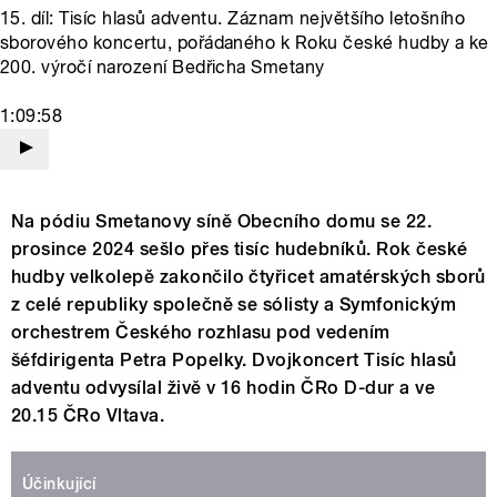
15. díl: Tisíc hlasů adventu. Záznam největšího letošního
sborového koncertu, pořádaného k Roku české hudby a ke
200. výročí narození Bedřicha Smetany
1:09:58
Na pódiu Smetanovy síně Obecního domu se 22.
prosince 2024 sešlo přes tisíc hudebníků. Rok české
hudby velkolepě zakončilo čtyřicet amatérských sborů
z celé republiky společně se sólisty a Symfonickým
orchestrem Českého rozhlasu pod vedením
šéfdirigenta Petra Popelky. Dvojkoncert Tisíc hlasů
adventu odvysílal živě v 16 hodin ČRo D-dur a ve
20.15 ČRo Vltava.
Účinkující