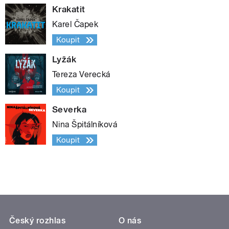
Krakatit
Karel Čapek
Koupit
Lyžák
Tereza Verecká
Koupit
Severka
Nina Špitálníková
Koupit
Český rozhlas
O nás