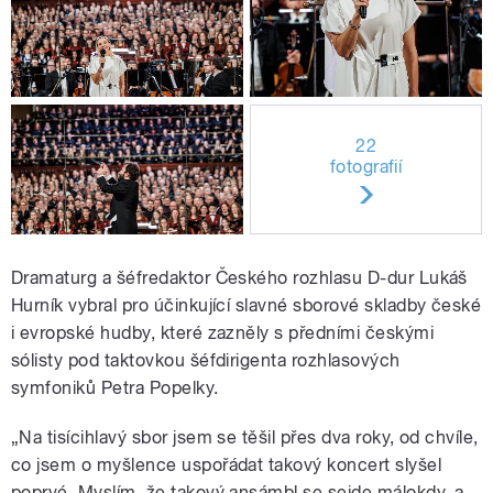
22
fotografií
Dramaturg a šéfredaktor Českého rozhlasu D-dur Lukáš
Hurník vybral pro účinkující slavné sborové skladby české
i evropské hudby, které zazněly s předními českými
sólisty pod taktovkou šéfdirigenta rozhlasových
symfoniků Petra Popelky.
„Na tisícihlavý sbor jsem se těšil přes dva roky, od chvíle,
co jsem o myšlence uspořádat takový koncert slyšel
poprvé. Myslím, že takový ansámbl se sejde málokdy, a