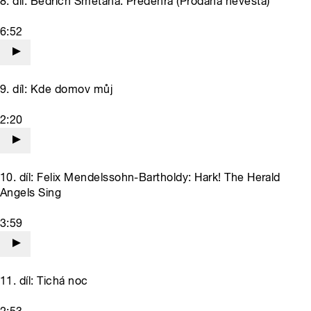
8. díl: Bedřich Smetana: Předehra (Prodaná nevěsta)
6:52
9. díl: Kde domov můj
2:20
10. díl: Felix Mendelssohn-Bartholdy: Hark! The Herald
Angels Sing
3:59
11. díl: Tichá noc