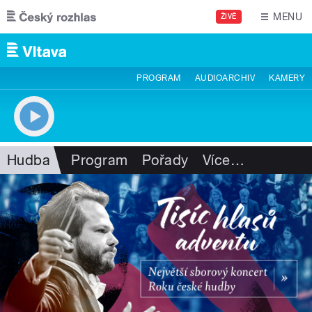
Přejít k hlavnímu obsahu
MENU
ŽIVĚ
PROGRAM
AUDIOARCHIV
KAMERY
Hudba
Program
Pořady
Více
…