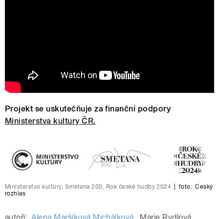
Tisíc hlasů adventu. Největší sborový
koncert roku v přímém přenosu na
Vltavě
Projekt se uskutečňuje za finanční podpory
Ministerstva kultury ČR.
Ministerstvo kultury, Smetana 200, Rok české hudby 2024
|
foto:
Český
rozhlas
autoři:
Alena Maršíková Michálková
,
Marie Rydlová
,