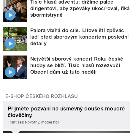
Tisíc hlasů adventu: držíme palce
dirigentovi, aby zpěváky ukočíroval, říká
sbormistryně
Palora vbíhá do cíle. Litovelští zpěváci
ladí před sborovým koncertem poslední
detaily
Největší sborový koncert Roku české
hudby se blíží. Tisíc hlasů rozezvučí
Obecní dům už tuto neděli
E-SHOP ČESKÉHO ROZHLASU
Přijměte pozvání na úsměvný doušek moudré
člověčiny.
František Novotný, moderátor