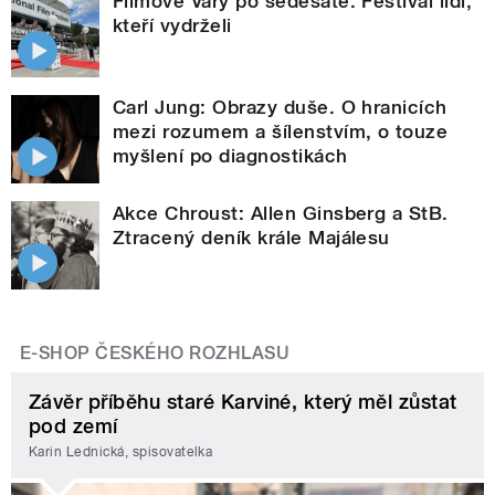
Filmové Vary po šedesáté. Festival lidí,
kteří vydrželi
Carl Jung: Obrazy duše. O hranicích
mezi rozumem a šílenstvím, o touze
myšlení po diagnostikách
Akce Chroust: Allen Ginsberg a StB.
Ztracený deník krále Majálesu
E-SHOP ČESKÉHO ROZHLASU
Závěr příběhu staré Karviné, který měl zůstat
pod zemí
Karin Lednická, spisovatelka