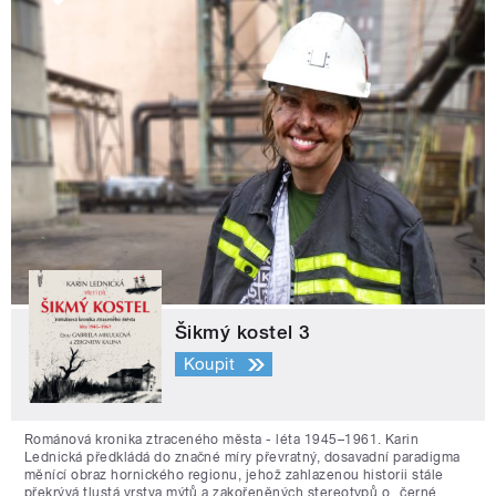
Šikmý kostel 3
Koupit
Románová kronika ztraceného města - léta 1945–1961. Karin
Lednická předkládá do značné míry převratný, dosavadní paradigma
měnící obraz hornického regionu, jehož zahlazenou historii stále
překrývá tlustá vrstva mýtů a zakořeněných stereotypů o „černé