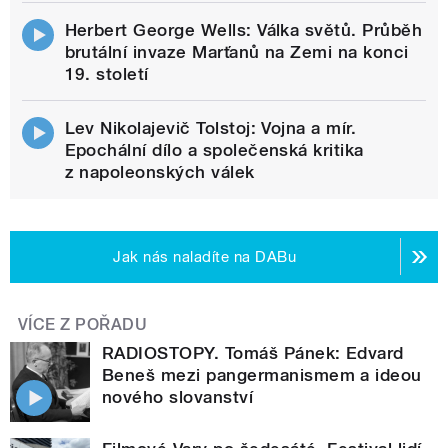
Herbert George Wells: Válka světů. Průběh
brutální invaze Marťanů na Zemi na konci
19. století
Lev Nikolajevič Tolstoj: Vojna a mír.
Epochální dílo a společenská kritika
z napoleonských válek
Jak nás naladíte na DABu
VÍCE Z POŘADU
RADIOSTOPY. Tomáš Pánek: Edvard
Beneš mezi pangermanismem a ideou
nového slovanství