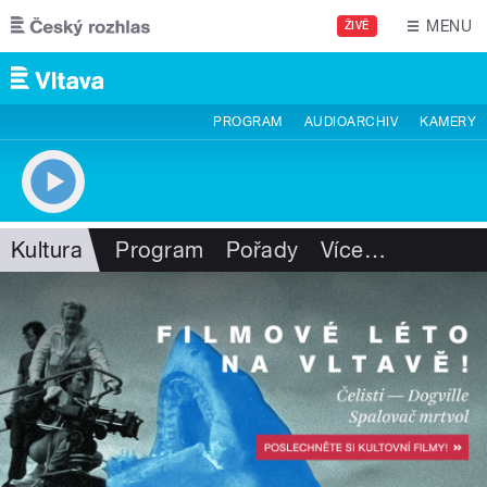
Přejít k hlavnímu obsahu
MENU
ŽIVĚ
PROGRAM
AUDIOARCHIV
KAMERY
Kultura
Program
Pořady
Více
…