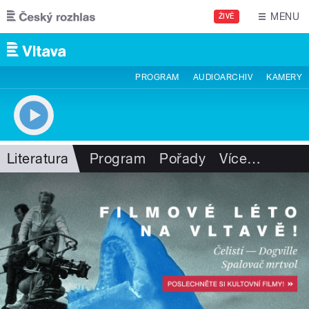
Přejít k hlavnímu obsahu
MENU
ŽIVĚ
PROGRAM
AUDIOARCHIV
KAMERY
Literatura
Program
Pořady
Více
…