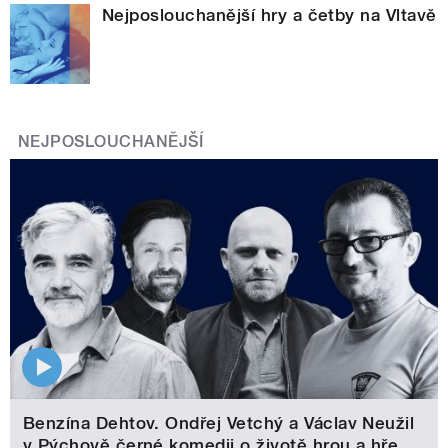
Nejposlouchanější hry a četby na Vltavě
NEJPOSLOUCHANĚJŠÍ
Benzína Dehtov. Ondřej Vetchý a Václav Neužil
v Pýchově černé komedii o životě hrou a hře