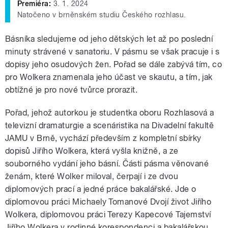
Premiéra:
3. 1. 2024
Natočeno v brněnském studiu Českého rozhlasu.
Básníka sledujeme od jeho dětských let až po poslední
minuty strávené v sanatoriu.
V pásmu se však pracuje i s
dopisy jeho osudových žen. Pořad se dále zabývá tím, co
pro Wolkera znamenala jeho účast ve skautu, a tím, jak
obtížné je pro nové tvůrce prorazit.
Pořad, jehož autorkou je studentka oboru Rozhlasová a
televizní dramaturgie a scenáristika na Divadelní fakultě
JAMU v Brně, vychází především z kompletní sbírky
dopisů Jiřího Wolkera, která vyšla knižně, a ze
souborného vydání jeho básní. Části pásma věnované
ženám, které Wolker miloval, čerpají i ze dvou
diplomových prací a jedné práce bakalářské. Jde o
diplomovou práci Michaely Tomanové Dvojí život Jiřího
Wolkera, diplomovou práci Terezy Kapecové Tajemství
Jiřího Wolkera v rodinné korespondenci a bakalářskou