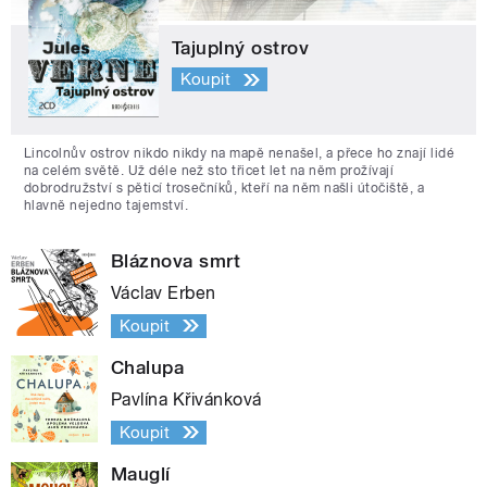
Tajuplný ostrov
Koupit
Lincolnův ostrov nikdo nikdy na mapě nenašel, a přece ho znají lidé
na celém světě. Už déle než sto třicet let na něm prožívají
dobrodružství s pěticí trosečníků, kteří na něm našli útočiště, a
hlavně nejedno tajemství.
Bláznova smrt
Václav Erben
Koupit
Chalupa
Pavlína Křivánková
Koupit
Mauglí