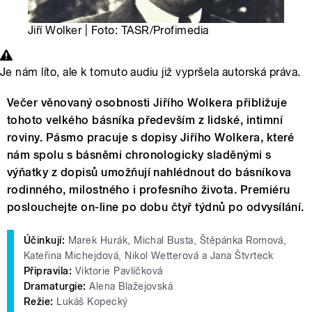
Jiří Wolker | Foto: TASR/Profimedia
Je nám líto, ale k tomuto audiu již vypršela autorská práva.
Večer věnovaný osobnosti Jiřího Wolkera přibližuje
tohoto velkého básníka především z lidské, intimní
roviny. Pásmo pracuje s dopisy Jiřího Wolkera, které
nám spolu s básněmi chronologicky sladěnými s
výňatky z dopisů umožňují nahlédnout do básníkova
rodinného, milostného i profesního života. Premiéru
poslouchejte on-line po dobu čtyř týdnů po odvysílání.
Účinkují:
Marek Hurák, Michal Busta, Štěpánka Romová,
Kateřina Michejdová, Nikol Wetterová a Jana Štvrteck
Připravila:
Viktorie Pavlíčková
Dramaturgie:
Alena Blažejovská
Režie:
Lukáš Kopecký