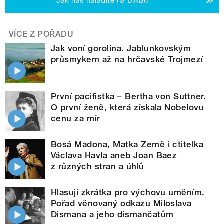
Jak nás naladíte na DABu
VÍCE Z POŘADU
Jak voní gorolina. Jablunkovským
průsmykem až na hrčavské Trojmezí
První pacifistka – Bertha von Suttner.
O první ženě, která získala Nobelovu
cenu za mír
Bosá Madona, Matka Země i ctitelka
Václava Havla aneb Joan Baez
z různých stran a úhlů
Hlasuji zkrátka pro výchovu uměním.
Pořad věnovaný odkazu Miloslava
Dismana a jeho dismančatům