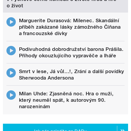
o život
Marguerite Durasová: Milenec. Skandální
příběh zakázané lásky zámožného Číňana
a francouzské dívky
Podivuhodná dobrodružství barona Prášila.
Příhody okouzlujícího vypravěče a lháře
Smrt v lese, Já vůl…!, Zrání a další povídky
Sherwooda Andersona
Milan Uhde: Zjasněná noc. Hra o muži,
který neuměl spát, k autorovým 90.
narozeninám