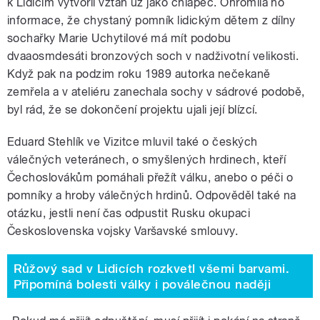
k Lidicím vytvořil vztah už jako chlapec. Ohromila ho
informace, že chystaný pomník lidickým dětem z dílny
sochařky Marie Uchytilové má mít podobu
dvaaosmdesáti bronzových soch v nadživotní velikosti.
Když pak na podzim roku 1989 autorka nečekaně
zemřela a v ateliéru zanechala sochy v sádrové podobě,
byl rád, že se dokončení projektu ujali její blízcí.
Eduard Stehlík ve Vizitce mluvil také o českých
válečných veteránech, o smyšlených hrdinech, kteří
Čechoslovákům pomáhali přežít válku, anebo o péči o
pomníky a hroby válečných hrdinů. Odpověděl také na
otázku, jestli není čas odpustit Rusku okupaci
Československa vojsky Varšavské smlouvy.
Růžový sad v Lidicích rozkvetl všemi barvami.
Připomíná bolesti války i poválečnou naději