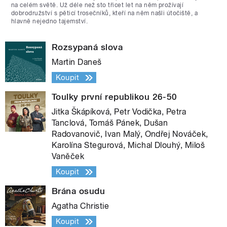
na celém světě. Už déle než sto třicet let na něm prožívají
dobrodružství s pěticí trosečníků, kteří na něm našli útočiště, a
hlavně nejedno tajemství.
Rozsypaná slova
Martin Daneš
Koupit
Toulky první republikou 26-50
Jitka Škápíková, Petr Vodička, Petra
Tanclová, Tomáš Pánek, Dušan
Radovanovič, Ivan Malý, Ondřej Nováček,
Karolína Stegurová, Michal Dlouhý, Miloš
Vaněček
Koupit
Brána osudu
Agatha Christie
Koupit