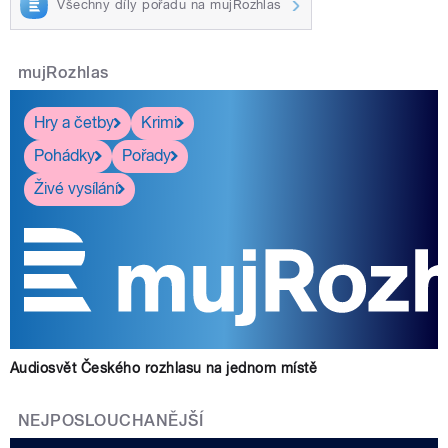
Všechny díly pořadu na mujRozhlas
mujRozhlas
Hry a četby
Krimi
Pohádky
Pořady
Živé vysílání
Audiosvět Českého rozhlasu na jednom místě
NEJPOSLOUCHANĚJŠÍ