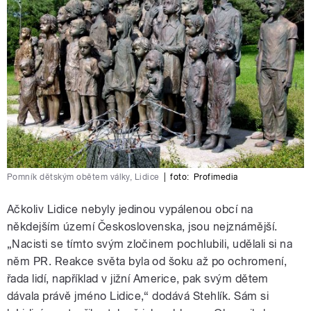
Pomník dětským obětem války, Lidice
|
foto:
Profimedia
Ačkoliv Lidice nebyly jedinou vypálenou obcí na
někdejším území Československa, jsou nejznámější.
„Nacisti se tímto svým zločinem pochlubili, udělali si na
něm PR. Reakce světa byla od šoku až po ochromení,
řada lidí, například v jižní Americe, pak svým dětem
dávala právě jméno Lidice,“ dodává Stehlík. Sám si