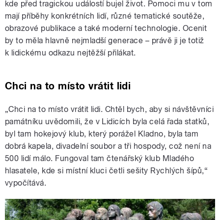
kde před tragickou událostí bujel život. Pomoci mu v tom
mají příběhy konkrétních lidí, různé tematické soutěže,
obrazové publikace a také moderní technologie. Ocenit
by to měla hlavně nejmladší generace – právě ji je totiž
k lidickému odkazu nejtěžší přilákat.
Chci na to místo vrátit lidi
„Chci na to místo vrátit lidi. Chtěl bych, aby si návštěvníci
památníku uvědomili, že v Lidicích byla celá řada statků,
byl tam hokejový klub, který porážel Kladno, byla tam
dobrá kapela, divadelní soubor a tři hospody, což není na
500 lidí málo. Fungoval tam čtenářský klub Mladého
hlasatele, kde si místní kluci četli sešity Rychlých šípů,“
vypočítává.