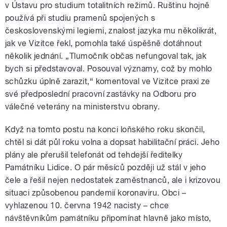
v Ústavu pro studium totalitních režimů. Ruštinu hojně
používá při studiu pramenů spojených s
československými legiemi, znalost jazyka mu několikrát,
jak ve Vizitce řekl, pomohla také úspěšně dotáhnout
několik jednání. „Tlumočník občas nefungoval tak, jak
bych si představoval. Posouval významy, což by mohlo
schůzku úplně zarazit,“ komentoval ve Vizitce praxi ze
své předposlední pracovní zastávky na Odboru pro
válečné veterány na ministerstvu obrany.
Když na tomto postu na konci loňského roku skončil,
chtěl si dát půl roku volna a dopsat habilitační práci. Jeho
plány ale přerušil telefonát od tehdejší ředitelky
Památníku Lidice. O pár měsíců později už stál v jeho
čele a řešil nejen nedostatek zaměstnanců, ale i krizovou
situaci způsobenou pandemií koronaviru. Obci –
vyhlazenou 10. června 1942 nacisty – chce
návštěvníkům památníku připomínat hlavně jako místo,