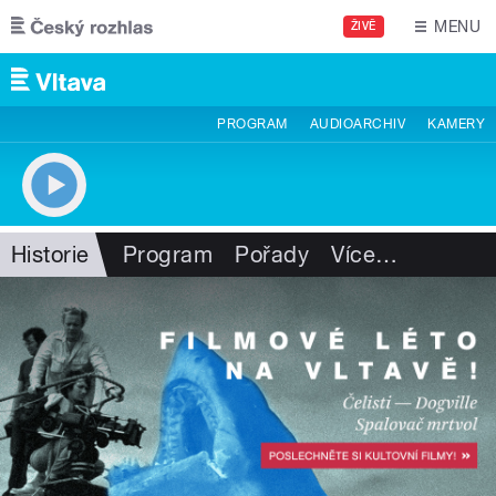
Přejít k hlavnímu obsahu
MENU
ŽIVĚ
PROGRAM
AUDIOARCHIV
KAMERY
Historie
Program
Pořady
Více
…