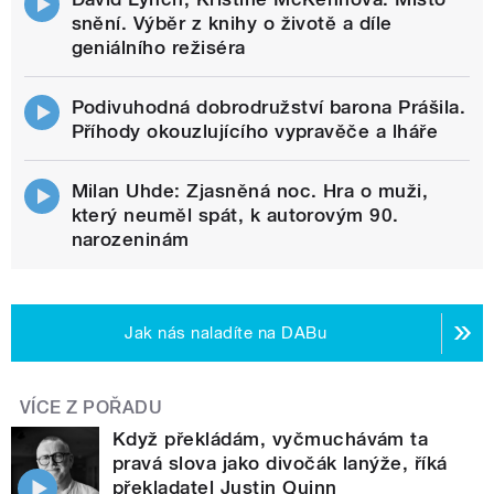
snění. Výběr z knihy o životě a díle
geniálního režiséra
Podivuhodná dobrodružství barona Prášila.
Příhody okouzlujícího vypravěče a lháře
Milan Uhde: Zjasněná noc. Hra o muži,
který neuměl spát, k autorovým 90.
narozeninám
Jak nás naladíte na DABu
VÍCE Z POŘADU
Když překládám, vyčmuchávám ta
pravá slova jako divočák lanýže, říká
překladatel Justin Quinn