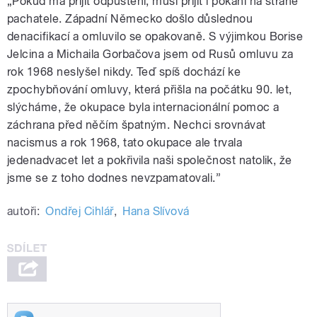
„Pokud má přijít odpuštění, musí přijít i pokání na straně
pachatele. Západní Německo došlo důslednou
denacifikací a omluvilo se opakovaně. S výjimkou Borise
Jelcina a Michaila Gorbačova jsem od Rusů omluvu za
rok 1968 neslyšel nikdy. Teď spíš dochází ke
zpochybňování omluvy, která přišla na počátku 90. let,
slýcháme, že okupace byla internacionální pomoc a
záchrana před něčím špatným. Nechci srovnávat
nacismus a rok 1968, tato okupace ale trvala
jedenadvacet let a pokřivila naši společnost natolik, že
jsme se z toho dodnes nevzpamatovali.”
autoři:
Ondřej Cihlář
,
Hana Slívová