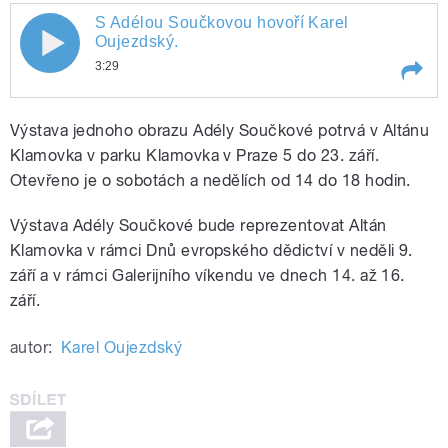
S Adélou Součkovou hovoří Karel
S Adélou Součkovou hovoří Karel
Oujezdský.
3:29
Oujezdský.
Play /
S Adélou Součkovou hovoří Karel
Výstava jednoho obrazu Adély Součkové potrvá v Altánu
Oujezdský.
Klamovka v parku Klamovka v Praze 5 do 23. září.
Otevřeno je o sobotách a nedělích od 14 do 18 hodin.
Výstava Adély Součkové bude reprezentovat Altán
Klamovka v rámci Dnů evropského dědictví v neděli 9.
září a v rámci Galerijního víkendu ve dnech 14. až 16.
září.
pause
autor:
Karel Oujezdský