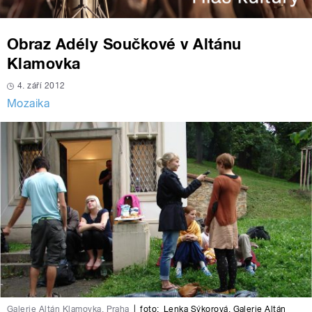
Obraz Adély Součkové v Altánu
Klamovka
4. září 2012
Mozaika
Galerie Altán Klamovka, Praha
|
foto:
Lenka Sýkorová
,
Galerie Altán