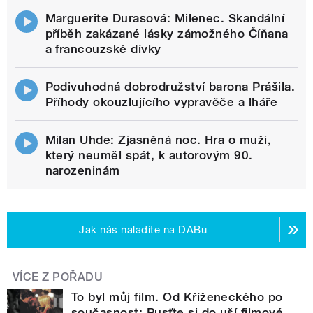
Marguerite Durasová: Milenec. Skandální
příběh zakázané lásky zámožného Číňana
a francouzské dívky
Podivuhodná dobrodružství barona Prášila.
Příhody okouzlujícího vypravěče a lháře
Milan Uhde: Zjasněná noc. Hra o muži,
který neuměl spát, k autorovým 90.
narozeninám
Jak nás naladíte na DABu
VÍCE Z POŘADU
To byl můj film. Od Kříženeckého po
současnost: Pusťte si do uší filmové