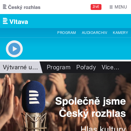
Přejít k hlavnímu obsahu
MENU
ŽIVĚ
PROGRAM
AUDIOARCHIV
KAMERY
Výtvarné umění
Program
Pořady
Více
…