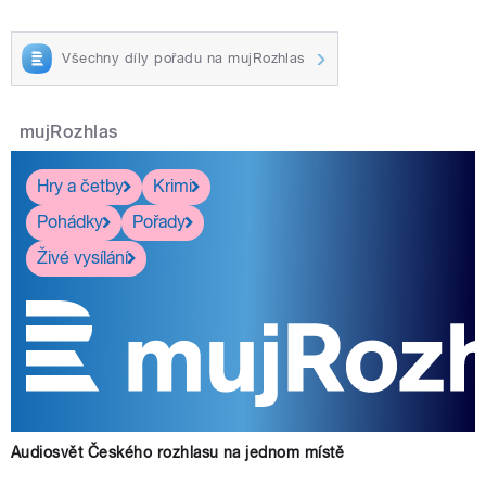
Všechny díly pořadu na mujRozhlas
mujRozhlas
Hry a četby
Krimi
Pohádky
Pořady
Živé vysílání
Audiosvět Českého rozhlasu na jednom místě