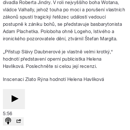
divadla Roberta Jindry. V roli nejvyššího boha Wotana,
vládce Valhally, jehož touha po moci a porušení vlastních
zákonů spustí tragický řetězec událostí vedoucí
postupně k zániku bohů, se představuje basbarytonista
Adam Plachetka. Poloboha ohně Logeho, lstivého a
ironického pozorovatele dění, ztvárnil Štefan Margita.
„Přístup Slávy Daubnerové je vlastně velmi krotký,“
hodnotí představení operní publicistka Helena
Havlíková. Poslechněte si celou její recenzi.
Inscenaci Zlato Rýna hodnotí Helena Havlíková
5:56