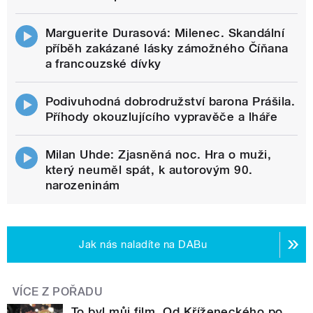
Marguerite Durasová: Milenec. Skandální
příběh zakázané lásky zámožného Číňana
a francouzské dívky
Podivuhodná dobrodružství barona Prášila.
Příhody okouzlujícího vypravěče a lháře
Milan Uhde: Zjasněná noc. Hra o muži,
který neuměl spát, k autorovým 90.
narozeninám
Jak nás naladíte na DABu
VÍCE Z POŘADU
To byl můj film. Od Kříženeckého po