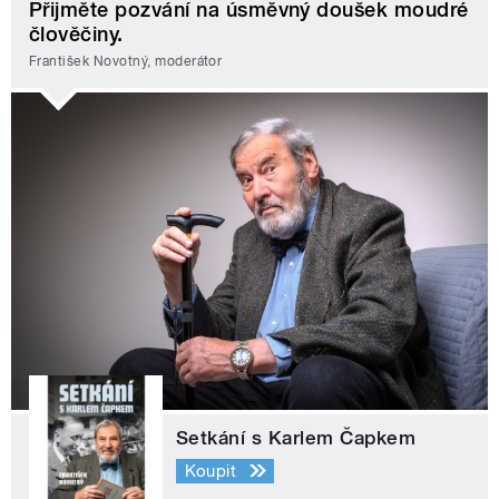
Přijměte pozvání na úsměvný doušek moudré
člověčiny.
František Novotný, moderátor
Setkání s Karlem Čapkem
Koupit