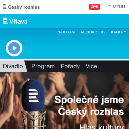
Přejít k hlavnímu obsahu
MENU
ŽIVĚ
PROGRAM
AUDIOARCHIV
KAMERY
Divadlo
Program
Pořady
Více
…