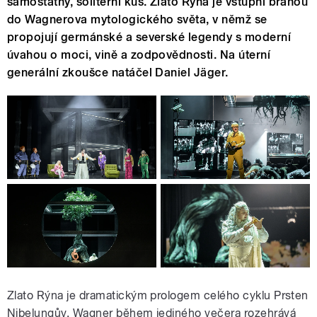
samostatný, solitérní kus. Zlato Rýna je vstupní branou
do Wagnerova mytologického světa, v němž se
propojují germánské a severské legendy s moderní
úvahou o moci, vině a zodpovědnosti. Na úterní
generální zkoušce natáčel Daniel Jäger.
Zlato Rýna je dramatickým prologem celého cyklu Prsten
Nibelungův. Wagner během jediného večera rozehrává