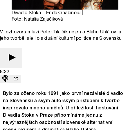
Divadlo Stoka – Endokanabinoid |
Foto: Natália Zajačiková
V rozhovoru mluví Peter Tilajčík nejen o Blahu Uhlárovi a
jeho tvorbě, ale i o aktuální kulturní politice na Slovensku
8:22
Bylo založeno roku 1991 jako první nezávislé divadlo
na Slovensku a svým autorským přístupem k tvorbě
inspirovalo mnoho umělců. U příležitosti hostování
Divadla Stoka v Praze připomínáme jednu z
nejvýraznějších osobností slovenské alternativní
scény, režiséra a dramatika Blaho Uhlára.