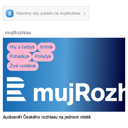
Všechny díly pořadu na mujRozhlas
mujRozhlas
Hry a četby
Krimi
Pohádky
Pořady
Živé vysílání
Audiosvět Českého rozhlasu na jednom místě