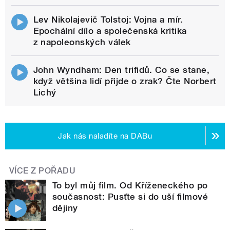
Lev Nikolajevič Tolstoj: Vojna a mír.
Epochální dílo a společenská kritika
z napoleonských válek
John Wyndham: Den trifidů. Co se stane,
když většina lidí přijde o zrak? Čte Norbert
Lichý
Jak nás naladíte na DABu
VÍCE Z POŘADU
To byl můj film. Od Kříženeckého po
současnost: Pusťte si do uší filmové
dějiny