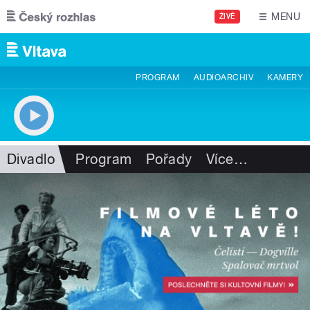
Přejít k hlavnímu obsahu
MENU
ŽIVĚ
PROGRAM
AUDIOARCHIV
KAMERY
Divadlo
Program
Pořady
Více
…