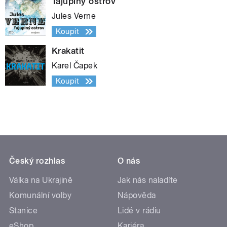
Tajuplný ostrov
Jules Verne
Koupit
Krakatit
Karel Čapek
Koupit
Český rozhlas
O nás
Válka na Ukrajině
Jak nás naladíte
Komunální volby
Nápověda
Stanice
Lidé v rádiu
eShop
Kariéra