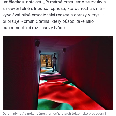
uměleckou instalací. „Primárně pracujeme se zvuky a
s neuvěřitelně silnou schopností, kterou rozhlas má –
vyvolávat silné emocionální reakce a obrazy v mysli,“
přibližuje Roman Štětina, který působí také jako
experimentální rozhlasový tvůrce.
Dojem plynutí a nekonečnosti umocňuje architektonické provedení i