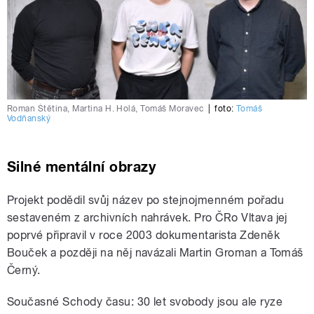
Roman Štětina, Martina H. Holá, Tomáš Moravec
|
foto:
Tomáš
Vodňanský
Silné mentální obrazy
Projekt podědil svůj název po stejnojmenném pořadu
sestaveném z archivních nahrávek. Pro ČRo Vltava jej
poprvé připravil v roce 2003 dokumentarista Zdeněk
Bouček a později na něj navázali Martin Groman a Tomáš
Černý.
Současné Schody času: 30 let svobody jsou ale ryze