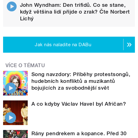
John Wyndham: Den trifidů. Co se stane,
když většina lidí přijde o zrak? Čte Norbert
Lichý
Jak nás naladíte na DABu
VÍCE O TÉMATU
Song navzdory: Příběhy protestsongů,
hudebních konfliktů a muzikantů
bojujících za svobodnější svět
A co kdyby Václav Havel byl Afričan?
Rány pendrekem a kopance. Před 30