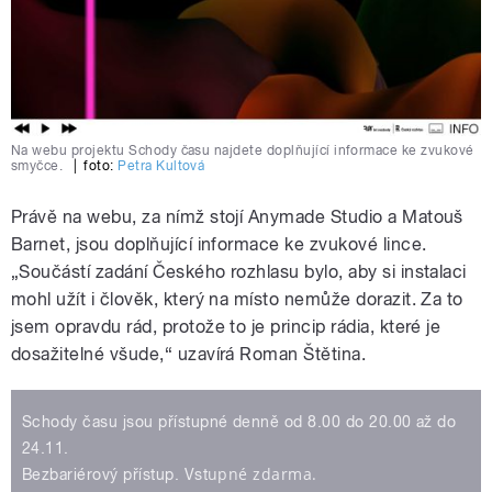
Na webu projektu Schody času najdete doplňující informace ke zvukové
smyčce.
|
foto:
Petra Kultová
Právě na webu, za nímž stojí Anymade Studio a Matouš
Barnet, jsou doplňující informace ke zvukové lince.
„Součástí zadání Českého rozhlasu bylo, aby si instalaci
mohl užít i člověk, který na místo nemůže dorazit. Za to
jsem opravdu rád, protože to je princip rádia, které je
dosažitelné všude,“ uzavírá Roman Štětina.
Schody času jsou přístupné denně od 8.00 do 20.00 až do
24.11.
upné zdarma.
Bezbariérový přístup. Vst