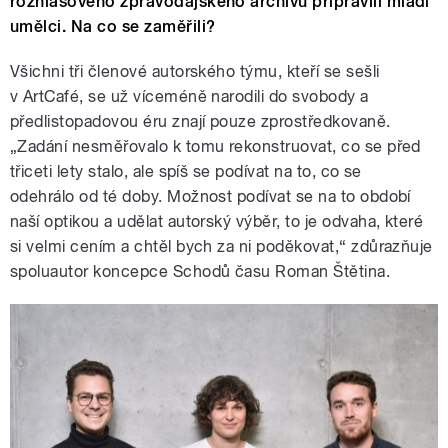
rozhlasového zpravodajského archivu připravili mladí
umělci. Na co se zaměřili?
Všichni tři členové autorského týmu, kteří se sešli
v ArtCafé, se už víceméně narodili do svobody a
předlistopadovou éru znají pouze zprostředkovaně.
„Zadání nesměřovalo k tomu rekonstruovat, co se před
třiceti lety stalo, ale spíš se podívat na to, co se
odehrálo
od té doby. Možnost podívat se na to období
naší optikou a udělat autorský výběr, to je odvaha, které
si velmi cením a chtěl bych za ni poděkovat,“ zdůrazňuje
spoluautor koncepce Schodů času Roman Štětina.