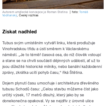
Autorem umělecké koncepce je Roman Štetina
|
foto:
Tomáš
Vodňanský
,
Český rozhlas
Získat nadhled
Tubus svým umístěním vytváří linku, která prodlužuje
Vinohradskou třídu a ústí směrem k Václavskému
náměstí. „Je to téměř časová osa, do níž člověk vstoupí
a stane se na chvíli součástí dějinných událostí, ať už to
jsou důležité historické milníky, nebo banální každodenní
zprávy, zkrátka ucítí pohyb času,“ říká Štětina.
Dojem plynutí času umocňuje i architektura dřevěného
tubusu Schodů času: „Celou stavbu můžeme číst jako
určitý výsek, 17 metrů dlouhý, který jako by se
donekonečna opakoval. Vy se nejdřív z úrovně ulice