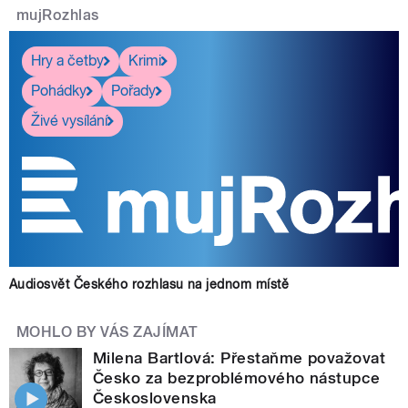
mujRozhlas
Hry a četby
Krimi
Pohádky
Pořady
Živé vysílání
Audiosvět Českého rozhlasu na jednom místě
MOHLO BY VÁS ZAJÍMAT
Milena Bartlová: Přestaňme považovat
Česko za bezproblémového nástupce
Československa