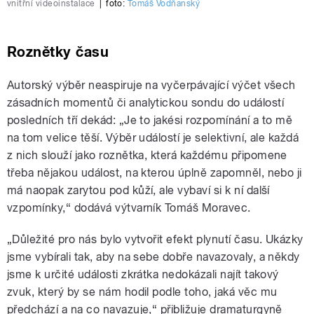
vnitřní videoinstalace
|
foto:
Tomáš Vodňanský
Roznětky času
Autorský výběr neaspiruje na vyčerpávající výčet všech
zásadních momentů či analytickou sondu do událostí
posledních tří dekád: „Je to jakési rozpomínání a to mě
na tom velice těší. Výběr událostí je selektivní, ale každá
z nich slouží jako roznětka, která každému připomene
třeba nějakou událost, na kterou úplně zapomněl, nebo ji
má naopak zarytou pod kůží, ale vybaví si k ní další
vzpomínky,“ dodává výtvarník Tomáš Moravec.
„Důležité pro nás bylo vytvořit efekt plynutí času. Ukázky
jsme vybírali tak, aby na sebe dobře navazovaly, a někdy
jsme k určité události zkrátka nedokázali najít takový
zvuk, který by se nám hodil podle toho, jaká věc mu
předchází a na co navazuje,“ přibližuje dramaturgyně