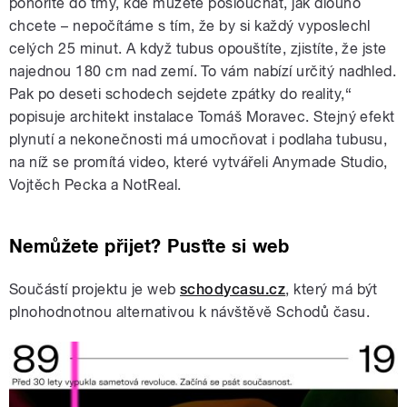
ponoříte do tmy, kde můžete poslouchat, jak dlouho
chcete – nepočítáme s tím, že by si každý vyposlechl
celých 25 minut. A když tubus opouštíte, zjistíte, že jste
najednou 180 cm nad zemí. To vám nabízí určitý nadhled.
Pak po deseti schodech sejdete zpátky do reality,“
popisuje architekt instalace Tomáš Moravec. Stejný efekt
plynutí a nekonečnosti má umocňovat i podlaha tubusu,
na níž se promítá video, které vytvářeli Anymade Studio,
Vojtěch Pecka a NotReal.
Nemůžete přijet? Pusťte si web
Součástí projektu je web
schodycasu.cz
, který má být
plnohodnotnou alternativou k návštěvě Schodů času.