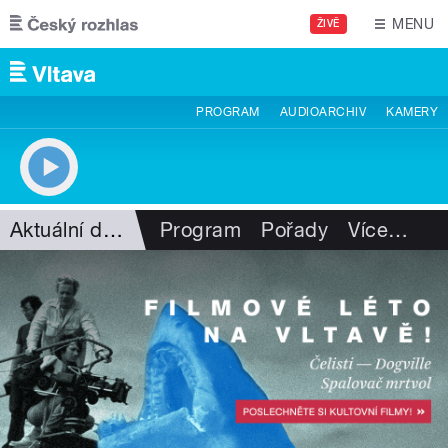
Přejít k hlavnímu obsahu
MENU
ŽIVĚ
PROGRAM
AUDIOARCHIV
KAMERY
Aktuální dění
Program
Pořady
Více
…