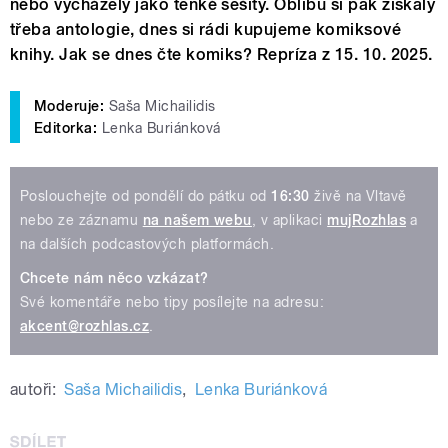
nebo vycházely jako tenké sešity. Oblibu si pak získaly
třeba antologie, dnes si rádi kupujeme komiksové
knihy. Jak se dnes čte komiks? Repríza z 15. 10. 2025.
Moderuje:
Saša Michailidis
Editorka:
Lenka Buriánková
Poslouchejte od pondělí do pátku od
16:30
živě na Vltavě
nebo ze záznamu
na našem webu
, v aplikaci
mujRozhlas
a
na dalších podcastových platformách.
Chcete nám něco vzkázat?
Své komentáře nebo tipy posílejte na adresu:
akcent@rozhlas.cz
.
autoři:
Saša Michailidis
,
Lenka Buriánková