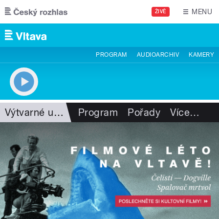
Přejít k hlavnímu obsahu
MENU
ŽIVĚ
PROGRAM
AUDIOARCHIV
KAMERY
Výtvarné umění
Program
Pořady
Více
…