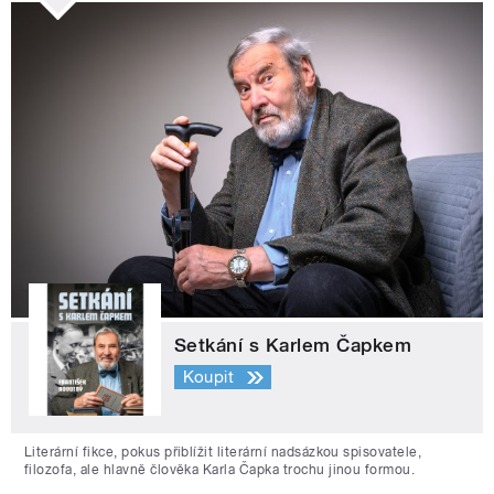
Setkání s Karlem Čapkem
Koupit
Literární fikce, pokus přiblížit literární nadsázkou spisovatele,
filozofa, ale hlavně člověka Karla Čapka trochu jinou formou.