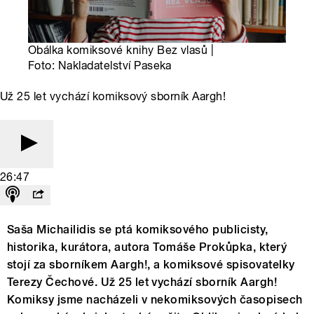
Obálka komiksové knihy Bez vlasů |
Foto: Nakladatelství Paseka
Už 25 let vychází komiksový sborník Aargh!
26:47
Saša Michailidis se ptá komiksového publicisty,
historika, kurátora, autora Tomáše Prokůpka, který
stojí za sborníkem Aargh!, a komiksové spisovatelky
Terezy Čechové. Už 25 let vychází sborník Aargh!
Komiksy jsme nacházeli v nekomiksových časopisech