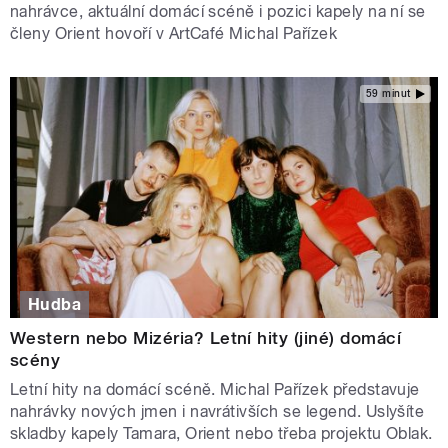
nahrávce, aktuální domácí scéně i pozici kapely na ní se
členy Orient hovoří v ArtCafé Michal Pařízek
59 minut
Hudba
Western nebo Mizéria? Letní hity (jiné) domácí
scény
Letní hity na domácí scéně. Michal Pařízek představuje
nahrávky nových jmen i navrátivších se legend. Uslyšíte
skladby kapely Tamara, Orient nebo třeba projektu Oblak.