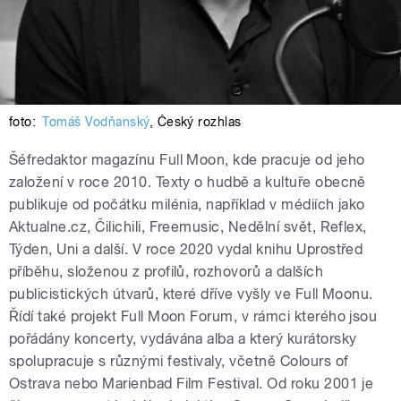
foto:
Tomáš Vodňanský
,
Český rozhlas
Šéfredaktor magazínu Full Moon, kde pracuje od jeho
založení v roce 2010. Texty o hudbě a kultuře obecně
publikuje od počátku milénia, například v médiích jako
Aktualne.cz, Čilichili, Freemusic, Nedělní svět, Reflex,
Týden, Uni a další. V roce 2020 vydal knihu Uprostřed
příběhu, složenou z profilů, rozhovorů a dalších
publicistických útvarů, které dříve vyšly ve Full Moonu.
Řídí také projekt Full Moon Forum, v rámci kterého jsou
pořádány koncerty, vydávána alba a který kurátorsky
spolupracuje s různými festivaly, včetně Colours of
Ostrava nebo Marienbad Film Festival. Od roku 2001 je