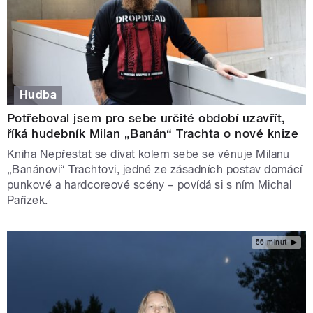
Hudba
Potřeboval jsem pro sebe určité období uzavřít,
říká hudebník Milan „Banán“ Trachta o nové knize
Kniha Nepřestat se dívat kolem sebe se věnuje Milanu
„Banánovi“ Trachtovi, jedné ze zásadních postav domácí
punkové a hardcoreové scény –⁠ povídá si s ním Michal
Pařízek.
56 minut