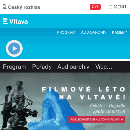
Přejít k hlavnímu obsahu
MENU
ŽIVĚ
PROGRAM
AUDIOARCHIV
KAMERY
Program
Pořady
Audioarchiv
Více
…