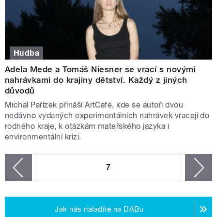
Hudba
Adela Mede a Tomáš Niesner se vrací s novými
nahrávkami do krajiny dětství. Každý z jiných
důvodů
Michal Pařízek přináší ArtCafé, kde se autoři dvou
nedávno vydaných experimentálních nahrávek vracejí do
rodného kraje, k otázkám mateřského jazyka i
environmentální krizi.
STRÁNKY
7
n
zí
Jak nás naladíte na DABu