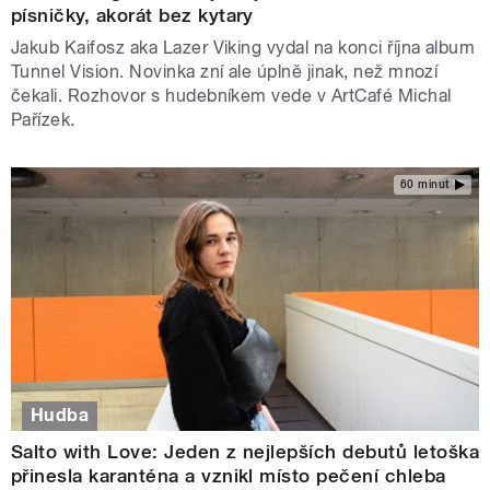
písničky, akorát bez kytary
Jakub Kaifosz aka Lazer Viking vydal na konci října album
Tunnel Vision. Novinka zní ale úplně jinak, než mnozí
čekali. Rozhovor s hudebníkem vede v ArtCafé Michal
Pařízek.
60 minut
Hudba
Salto with Love: Jeden z nejlepších debutů letoška
přinesla karanténa a vznikl místo pečení chleba