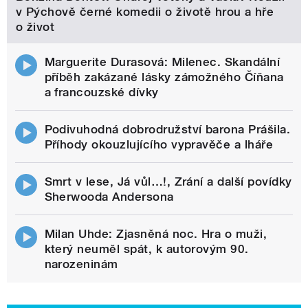
v Pýchově černé komedii o životě hrou a hře
o život
Marguerite Durasová: Milenec. Skandální
příběh zakázané lásky zámožného Číňana
a francouzské dívky
Podivuhodná dobrodružství barona Prášila.
Příhody okouzlujícího vypravěče a lháře
Smrt v lese, Já vůl…!, Zrání a další povídky
Sherwooda Andersona
Milan Uhde: Zjasněná noc. Hra o muži,
který neuměl spát, k autorovým 90.
narozeninám