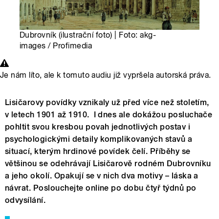
Dubrovník (ilustrační foto) | Foto: akg-
images / Profimedia
Je nám líto, ale k tomuto audiu již vypršela autorská práva.
Lisičarovy povídky vznikaly už před více než stoletím,
v letech 1901 až 1910. I dnes ale dokážou posluchače
pohltit svou kresbou povah jednotlivých postav i
psychologickými detaily komplikovaných stavů a
situací, kterým hrdinové povídek čelí. Příběhy se
většinou se odehrávají Lisičarově rodném Dubrovníku
a jeho okolí. Opakují se v nich dva motivy – láska a
návrat. Poslouchejte online po dobu čtyř týdnů po
odvysílání.