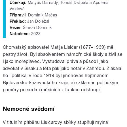
Účinkují:
Matyáš Darnady, Tomáš Drápela a Apolena
Veldová
Připravil:
Dominik Mačas
Překlad:
Jan Doležal
Režie:
Šimon Dominik
Natočeno:
2023
Chorvatský spisovatel Matija Lisičar (1877–1939) měl
pestrý život. Byl absolventem námořnické školy a živil se
i jako mořeplavec. Vystudoval práva a působil jako
advokát v Sisaku a léta pak jako notář v Záhřebu. Zlákala
ho i politika, v roce 1919 byl jmenován hejtmanem
Bjelovarsko-križevackého kraje, ale zklamán politickými
poměry po sedmi měsících z funkce odstoupil.
Nemocné svědomí
V titulním příběhu Lisičarovy sbírky stupňují mylná