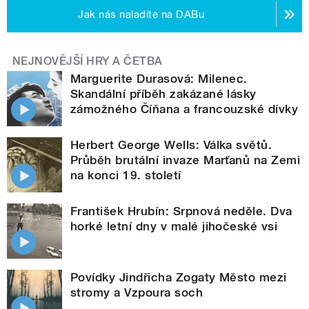
Jak nás naladíte na DABu
NEJNOVĚJŠÍ HRY A ČETBA
Marguerite Durasová: Milenec.
Skandální příběh zakázané lásky
zámožného Číňana a francouzské dívky
Herbert George Wells: Válka světů.
Průběh brutální invaze Marťanů na Zemi
na konci 19. století
František Hrubín: Srpnová neděle. Dva
horké letní dny v malé jihočeské vsi
Povídky Jindřicha Zogaty Město mezi
stromy a Vzpoura soch