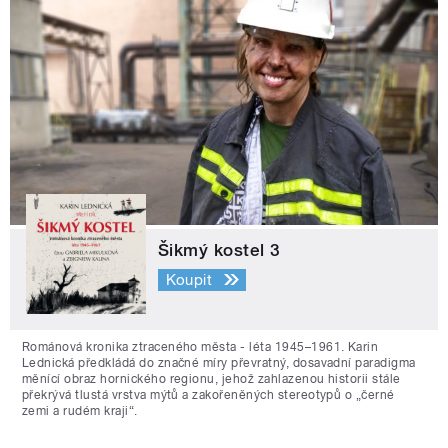
Šikmý kostel 3
Koupit
Románová kronika ztraceného města - léta 1945–1961. Karin
Lednická předkládá do značné míry převratný, dosavadní paradigma
měnící obraz hornického regionu, jehož zahlazenou historii stále
překrývá tlustá vrstva mýtů a zakořeněných stereotypů o „černé
zemi a rudém kraji“.