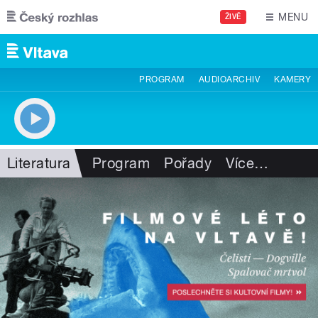
Přejít k hlavnímu obsahu
MENU
ŽIVĚ
PROGRAM
AUDIOARCHIV
KAMERY
Literatura
Program
Pořady
Více
…