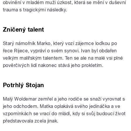
obvinění v mladém muži úzkost, která se mění v duševní
trauma s tragickými následky.
Zničený talent
Starý námořník Marko, který vozí zájemce loďkou po
řece Rijece, vypráví o svém synovi. Ivan byl obdařen
velkým malířským talentem. Ten se ale na malé vsi plné
pověrčivých lidí nakonec stává jeho prokletím.
Potrhlý Stojan
Malý Woldemar zemřel a jeho rodiče se snaží vyrovnat s
jeho odchodem. Matka oplakává svého jedináčka a ve
vzpomínkách se vrací do mládí, kdy si svůj budoucí život
představovala zcela jinak.