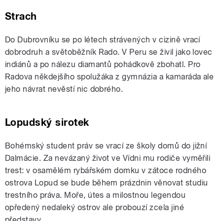
Strach
Do Dubrovníku se po létech strávených v cizině vrací
dobrodruh a světoběžník Rado. V Peru se živil jako lovec
indiánů a po nálezu diamantů pohádkově zbohatl. Pro
Radova někdejšího spolužáka z gymnázia a kamaráda ale
jeho návrat nevěstí nic dobrého.
Lopudský sirotek
Bohémský student práv se vrací ze školy domů do jižní
Dalmácie. Za nevázaný život ve Vídni mu rodiče vyměřili
trest: v osamělém rybářském domku v zátoce rodného
ostrova Lopud se bude během prázdnin věnovat studiu
trestního práva. Moře, útes a milostnou legendou
opředený nedaleký ostrov ale probouzí zcela jiné
představy.