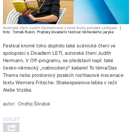
Autorské čtení Judith Hermannové z nové knihy povídek Lettipark
|
foto:
Tomáš Rubín
,
Pražský divadelní festival německého jazyka
Festival kromě toho doplnilo také scénické čtení ve
spolupráci s Divadlem LETÍ, autorské čtení Judith
Hermann. V Off-programu, se představil např. také
česko-německý „nabroušený“ kabaret To téma/Das
Thema nebo prostorový poslech rozhlasové inscenace
textu Wernera Fritsche: Shakespearova lebka v režii
Aleše Vrzáka.
autor:
Ondřej Škrabal