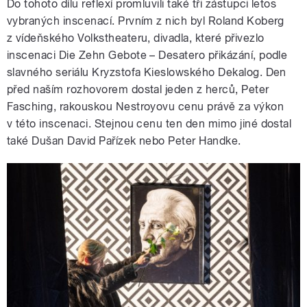
Do tohoto dílu reflexí promluvili také tři zástupci letos
vybraných inscenací. Prvním z nich byl Roland Koberg
z vídeňského Volkstheateru, divadla, které přivezlo
inscenaci Die Zehn Gebote – Desatero přikázání, podle
slavného seriálu Kryzstofa Kieslowského Dekalog. Den
před naším rozhovorem dostal jeden z herců, Peter
Fasching, rakouskou Nestroyovu cenu právě za výkon
v této inscenaci. Stejnou cenu ten den mimo jiné dostal
také Dušan David Pařízek nebo Peter Handke.