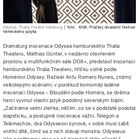
Odysea, Thalia Theater Hamburg
|
foto:
KIVA
,
Pražský divadelní festival
německého jazyka
Dramaturg inscenace Odysea hamburského Thalia
Theateru, Mathias Günter, v nedávno otevřeném
prostoru a multifunkčním sále DOX+, představil inscenaci
hamburského Thalia Theateru, hříčku volně podle
Homérovi Odysey. Režisér Antu Romero Nunes, známý
velkolepými scénami, v poněkud komorněji laděné
inscenaci Odysea – Bloudění podle Homéra, se dvěma
herci vyvinul vlastní jazyk podobný severským bájím.
„Začínáme velmi zlehka, něčím, co se v podstatě podobá
slapsticku, a postupně inscenace vážní. Telegon a
Telémachos, dva Odysseovi synové, v sobě musí zabít
vnitřní dítě, čímž se z nich stávají monstra. Odysseus