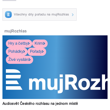
Všechny díly pořadu na mujRozhlas
mujRozhlas
Hry a četby
Krimi
Pohádky
Pořady
Živé vysílání
Audiosvět Českého rozhlasu na jednom místě