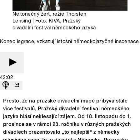
Nekonečný žert, režie Thorsten
Lensing | Foto: KIVA, Pražský
divadelní festival německého jazyka
Konec legrace, vzkazují letošní německojazyčné inscenace
42:02
Přesto, že na pražské divadelní mapě přibývá stále
více festivalů, Pražský divadelní festival německého
jazyka hlásí neklesající zájem. Od 18. listopadu do 1.
prosince se v rámci 23. ročníku v různých pražských
divadlech prezentovalo „to nejlepší“ z německy
mluvících scén, to je divadel z Německa, Rakouska,