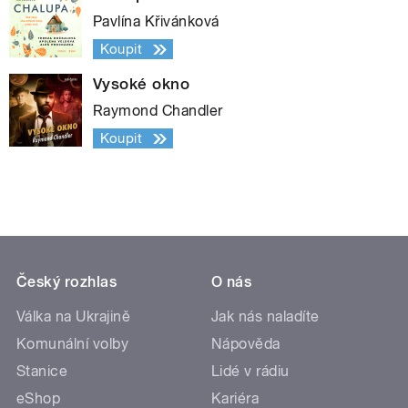
Pavlína Křivánková
Koupit
Vysoké okno
Raymond Chandler
Koupit
Český rozhlas
O nás
Válka na Ukrajině
Jak nás naladíte
Komunální volby
Nápověda
Stanice
Lidé v rádiu
eShop
Kariéra