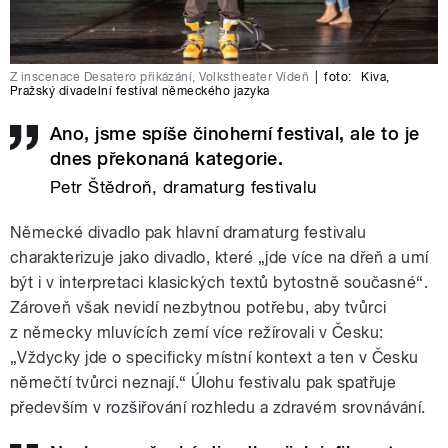
Z inscenace Desatero přikázání, Volkstheater Vídeň
|
foto:
Kiva
,
Pražský divadelní festival německého jazyka
Ano, jsme spíše činoherní festival, ale to je
dnes překonaná kategorie.
Petr Štědroň, dramaturg festivalu
Německé divadlo pak hlavní dramaturg festivalu
charakterizuje jako divadlo, které „jde více na dřeň a umí
být i v interpretaci klasických textů bytostně současné“.
Zároveň však nevidí nezbytnou potřebu, aby tvůrci
z německy mluvících zemí více režírovali v Česku:
„Vždycky jde o specificky místní kontext a ten v Česku
němečtí tvůrci neznají.“ Úlohu festivalu pak spatřuje
především v rozšiřování rozhledu a zdravém srovnávání.