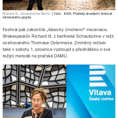
Richard III., Schaubühne Berlin
|
foto:
KIVA
,
Pražský divadelní festival
německého jazyka
Festival pak zakončila „klasicky činoherní“ inscenace,
Shakespearův Richard III. z berlínské Schaubühne v režii
oceňovaného Thomase Ostermeira. Zmíněný režisér
také v sobotu 1. prosince vystoupil s přednáškou o své
režijní metodě na pražské DAMU.