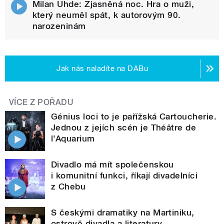
Milan Uhde: Zjasněná noc. Hra o muži,
který neuměl spát, k autorovým 90.
narozeninám
Jak nás naladíte na DABu
VÍCE Z POŘADU
Génius loci to je pařížská Cartoucherie.
Jednou z jejích scén je Théâtre de
l’Aquarium
Divadlo má mít společenskou
i komunitní funkci, říkají divadelníci
z Chebu
S českými dramatiky na Martiniku,
ostrově divadla a literatury