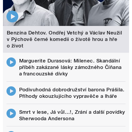
Benzína Dehtov. Ondřej Vetchý a Václav Neužil
v Pýchově černé komedii o životě hrou a hře
o život
Marguerite Durasová: Milenec. Skandální
příběh zakázané lásky zámožného Číňana
a francouzské dívky
Podivuhodná dobrodružství barona Prášila.
Příhody okouzlujícího vypravěče a lháře
Smrt v lese, Já vůl…!, Zrání a další povídky
Sherwooda Andersona