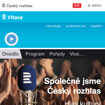
Přejít k hlavnímu obsahu
MENU
ŽIVĚ
PROGRAM
AUDIOARCHIV
KAMERY
Divadlo
Program
Pořady
Více
…