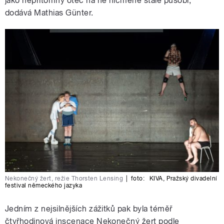
jako nepřítomný otec na ně nicméně stále působí,“
dodává Mathias Günter.
Nekonečný žert, režie Thorsten Lensing
|
foto:
KIVA
,
Pražský divadelní
festival německého jazyka
Jedním z nejsilnějších zážitků pak byla téměř
čtyřhodinová inscenace Nekonečný žert podle