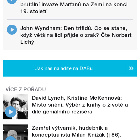
brutální invaze Marťanů na Zemi na konci
19. století
John Wyndham: Den trifidů. Co se stane,
když většina lidí přijde o zrak? Čte Norbert
Lichý
Jak nás naladíte na DABu
VÍCE Z POŘADU
David Lynch, Kristine McKennová:
Místo snění. Výběr z knihy o životě a
díle geniálního režiséra
Zemřel výtvarník, hudebník a
konceptualista Milan Knížák (†86).