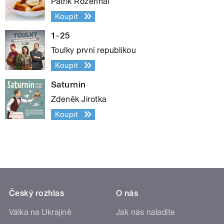
Patrik Rozehnal
Koupit
1-25
Toulky první republikou
Koupit
Saturnin
Zdeněk Jirotka
Koupit
Český rozhlas
O nás
Válka na Ukrajině
Jak nás naladíte