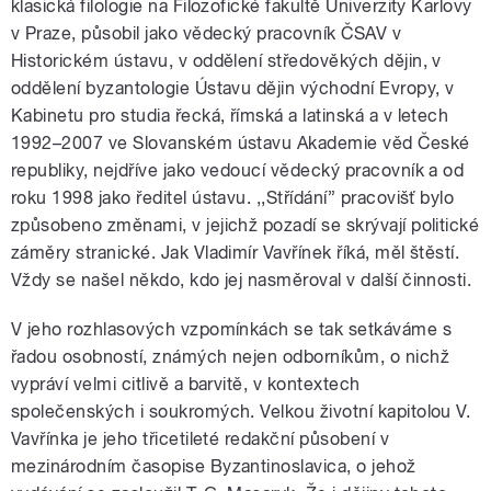
klasická filologie na Filozofické fakultě Univerzity Karlovy
v Praze, působil jako vědecký pracovník ČSAV v
Historickém ústavu, v oddělení středověkých dějin, v
oddělení byzantologie Ústavu dějin východní Evropy, v
Kabinetu pro studia řecká, římská a latinská a v letech
1992–2007 ve Slovanském ústavu Akademie věd České
republiky, nejdříve jako vedoucí vědecký pracovník a od
roku 1998 jako ředitel ústavu. ,,Střídání” pracovišť bylo
způsobeno změnami, v jejichž pozadí se skrývají politické
záměry stranické. Jak Vladimír Vavřínek říká, měl štěstí.
Vždy se našel někdo, kdo jej nasměroval v další činnosti.
V jeho rozhlasových vzpomínkách se tak setkáváme s
řadou osobností, známých nejen odborníkům, o nichž
vypráví velmi citlivě a barvitě, v kontextech
společenských i soukromých. Velkou životní kapitolou V.
Vavřínka je jeho třicetileté redakční působení v
mezinárodním časopise Byzantinoslavica, o jehož