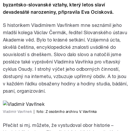
byzantsko-slovanské vztahy, který letos slaví
devadesáté narozeniny, připravila Eva Ocisková.
S historikem Vladimírem Vavřínkem mne seznámil jeho
mladší kolega Václav Čermák, ředitel Slovanského ústavu
Akademie věd. Bylo to krásné setkání. Vzájemná úcta,
skvělá čeština, encyklopedické znalosti uváděné do
souvislostí s dneškem. Slovo dalo slovo a natočili jsme
posléze také vyprávění Vladimíra Vavřínka pro vltavský
cyklus Osudy. I strohý výčet jeho odborných činností,
dostupný na internetu, vzbuzuje upřímný obdiv. A to jsou
v každém řádku obsaženy hodiny a hodiny studia, bádání,
psaní, organizování.
Vladimír Vavřínek
|
foto:
Z osobního archivu V. Vavřínka
Přečíst si mj. můžete, že vystudoval obor historie –