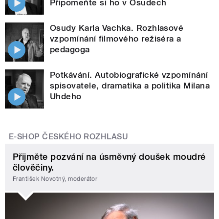
Připomeňte si ho v Osudech
Osudy Karla Vachka. Rozhlasové
vzpomínání filmového režiséra a
pedagoga
Potkávání. Autobiografické vzpomínání
spisovatele, dramatika a politika Milana
Uhdeho
E-SHOP ČESKÉHO ROZHLASU
Přijměte pozvání na úsměvný doušek moudré
člověčiny.
František Novotný, moderátor