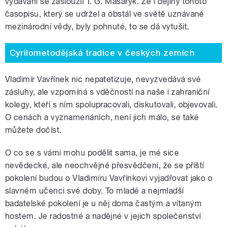
vydávání se zasloužil T. G. Masaryk. Že i dějiny tohoto
časopisu, který se udržel a obstál ve světě uznávané
mezinárodní vědy, byly pohnuté, to se dá vytušit.
Cyrilometodějská tradice v českých zemích
Vladimír Vavřínek nic nepatetizuje, nevyzvedává své
zásluhy, ale vzpomíná s vděčností na naše i zahraniční
kolegy, kteří s ním spolupracovali, diskutovali, objevovali.
O cenách a vyznamenáních, není jich málo, se také
můžete dočíst.
O co se s vámi mohu podělit sama, je mé sice
nevědecké, ale neochvějné přesvědčení, že se příští
pokolení budou o Vladimíru Vavřínkovi vyjadřovat jako o
slavném učenci své doby. To mladé a nejmladší
badatelské pokolení je u něj doma častým a vítaným
hostem. Je radostné a nadějné v jejich společenství