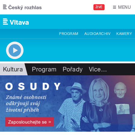
Přejít k hlavnímu obsahu
MENU
ŽIVĚ
PROGRAM
AUDIOARCHIV
KAMERY
Kultura
Program
Pořady
Více
…