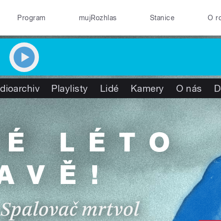
Program
mujRozhlas
Stanice
O r
dioarchiv
Playlisty
Lidé
Kamery
O nás
D