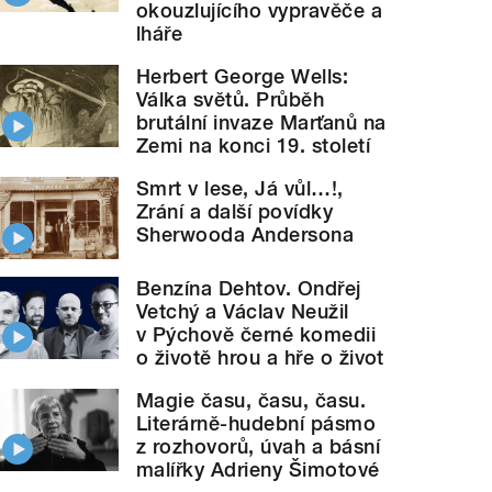
okouzlujícího vypravěče a
lháře
Herbert George Wells:
Válka světů. Průběh
brutální invaze Marťanů na
Zemi na konci 19. století
Smrt v lese, Já vůl…!,
Zrání a další povídky
Sherwooda Andersona
Benzína Dehtov. Ondřej
Vetchý a Václav Neužil
v Pýchově černé komedii
o životě hrou a hře o život
Magie času, času, času.
Literárně-hudební pásmo
z rozhovorů, úvah a básní
malířky Adrieny Šimotové