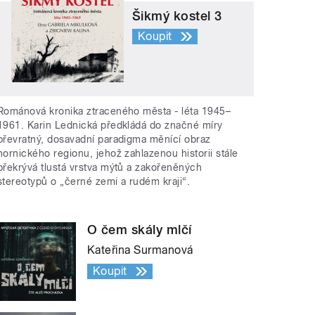
Šikmý kostel 3
Koupit
Románová kronika ztraceného města - léta 1945–
1961. Karin Lednická předkládá do značné míry
převratný, dosavadní paradigma měnící obraz
hornického regionu, jehož zahlazenou historii stále
překrývá tlustá vrstva mýtů a zakořeněných
stereotypů o „černé zemi a rudém kraji“.
O čem skály mlčí
Kateřina Surmanová
Koupit