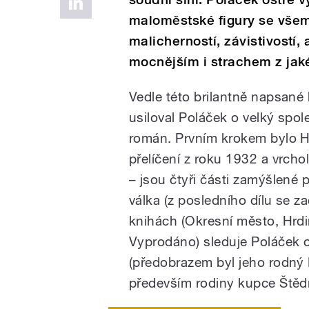
maloměstské figury se všemi
malicherností, závistivostí,
mocnějším i strachem z jak
Vedle této brilantně napsané 
usiloval Poláček o velký spo
román. Prvním krokem bylo H
přelíčení z roku 1932 a vrcho
– jsou čtyři části zamýšlené 
válka (z posledního dílu se 
knihách (Okresní město, Hrd
Vyprodáno) sleduje Poláček
(předobrazem byl jeho rodný
především rodiny kupce Štěd