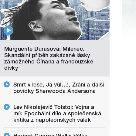
Marguerite Durasová: Milenec.
Skandální příběh zakázané lásky
zámožného Číňana a francouzské
dívky
Smrt v lese, Já vůl…!, Zrání a další
povídky Sherwooda Andersona
Lev Nikolajevič Tolstoj: Vojna a
mír. Epochální dílo a společenská
kritika z napoleonských válek
Herbert George Wells: Válka