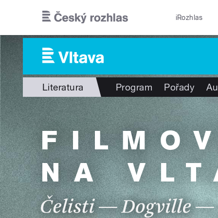
Přejít k hlavnímu obsahu
iRozhlas
Literatura
Program
Pořady
Au