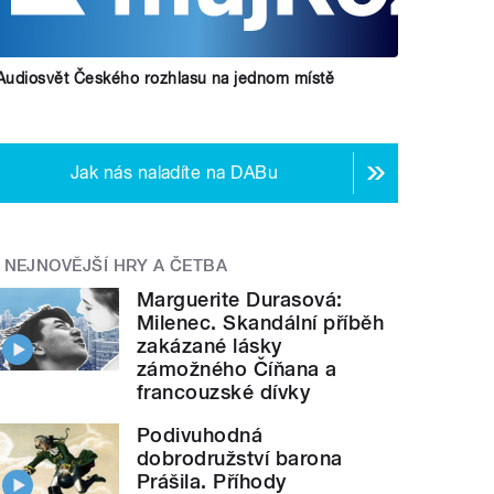
Audiosvět Českého rozhlasu na jednom místě
Jak nás naladíte na DABu
NEJNOVĚJŠÍ HRY A ČETBA
Marguerite Durasová:
Milenec. Skandální příběh
zakázané lásky
zámožného Číňana a
francouzské dívky
Podivuhodná
dobrodružství barona
Prášila. Příhody