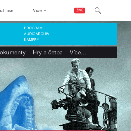
ozhlase
Více
ŽIVĚ
PROGRAM
AUDIOARCHIV
KAMERY
okumenty
Hry a četba
Více
…