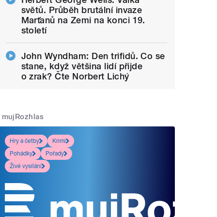
světů. Průběh brutální invaze
Marťanů na Zemi na konci 19.
století
John Wyndham: Den trifidů. Co se
stane, když většina lidí přijde
o zrak? Čte Norbert Lichý
mujRozhlas
Hry a četby
Krimi
Pohádky
Pořady
Živé vysílání