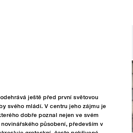
 odehrává ještě před první světovou
oby svého mládí. V centru jeho zájmu je
kterého dobře poznal nejen ve svém
o novinářského působení, především v
ykresluje groteskní, často pokřivené