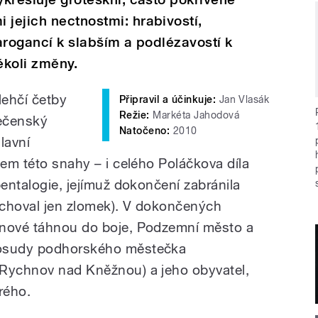
 jejich nectnostmi: hrabivostí,
 arogancí k slabším a podlézavostí k
ékoli změny.
lehčí četby
Připravil a účinkuje:
Jan Vlasák
Režie:
Markéta Jahodová
lečenský
Natočeno:
2010
lavní
lem této snahy – i celého Poláčkova díla
pentalogie, jejímuž dokončení zabránila
zachoval jen zlomek). V dokončených
inové táhnou do boje, Podzemní město a
 osudy podhorského městečka
 Rychnov nad Kněžnou) a jeho obyvatel,
rého.