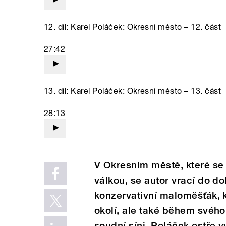
12. díl: Karel Poláček: Okresní město – 12. část
27:42
13. díl: Karel Poláček: Okresní město – 13. část
28:13
V Okresním městě, které se
válkou, se autor vrací do d
konzervativní maloměšťák, 
okolí, ale také během svéh
soudní síni. Poláček ostře v