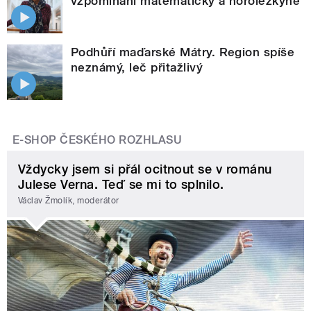
vzpomínání matematičky a horolezkyně
Podhůří maďarské Mátry. Region spíše
neznámý, leč přitažlivý
E-SHOP ČESKÉHO ROZHLASU
Vždycky jsem si přál ocitnout se v románu
Julese Verna. Teď se mi to splnilo.
Václav Žmolík, moderátor