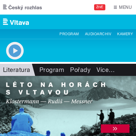
Přejít k hlavnímu obsahu
MENU
ŽIVĚ
PROGRAM
AUDIOARCHIV
KAMERY
Literatura
Program
Pořady
Více
…