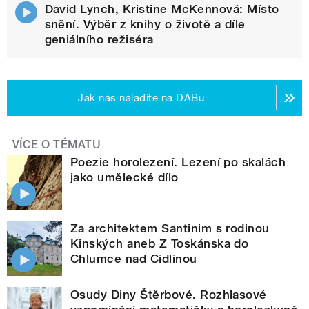
David Lynch, Kristine McKennová: Místo
snění. Výběr z knihy o životě a díle
geniálního režiséra
Jak nás naladíte na DABu
VÍCE O TÉMATU
Poezie horolezení. Lezení po skalách
jako umělecké dílo
Za architektem Santinim s rodinou
Kinských aneb Z Toskánska do
Chlumce nad Cidlinou
Osudy Diny Štěrbové. Rozhlasové