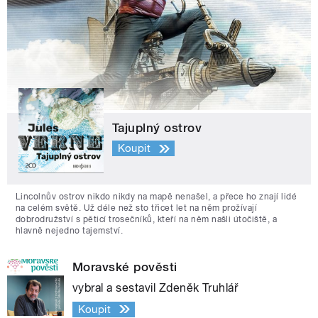
Tajuplný ostrov
Koupit
Lincolnův ostrov nikdo nikdy na mapě nenašel, a přece ho znají lidé
na celém světě. Už déle než sto třicet let na něm prožívají
dobrodružství s pěticí trosečníků, kteří na něm našli útočiště, a
hlavně nejedno tajemství.
Moravské pověsti
vybral a sestavil Zdeněk Truhlář
Koupit