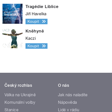
Tragédie Liblice
Jiří Havelka
Koupit
Kněhyně
Kaczi
Koupit
Český rozhlas
O nás
Válka na Ukrajině
Jak nás naladíte
Komunální volby
Nápověda
Stanice
Lidé v rádiu