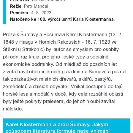
Režie:
Petr Mančal
Premiéra:
4. 8. 2023
Natočeno ke 100. výročí úmrtí Karla Klostermanna
.
Prozaik Šumavy a Pošumaví Karel Klostermann (13. 2.
1848 v Haagu v Horních Rakousích - 16. 7. 1923 ve
Štěkni u Strakonic) byl autor se smyslem pro osobitý
přírodní ráz kraje, pro jeho lidské typy a sociálně
ekonomické podmínky. Od mládí až do pozdních let
života trávil období letních prázdnin na Šumavě a poznal
tak zblízka život místních dřevařů, sklářů, pastýřů,
zemědělců a dalších obyvatel. Vnikal postupně do tajů
horské lesa a močálů v době, kdy celé rozsáhlé oblasti
byly ještě pokryty pralesem, do jehož hloubi zavítal
málokdo.
Karel Klostermann a zrod Šumavy. Jakým
způsobem literatura formuje naše vnímání