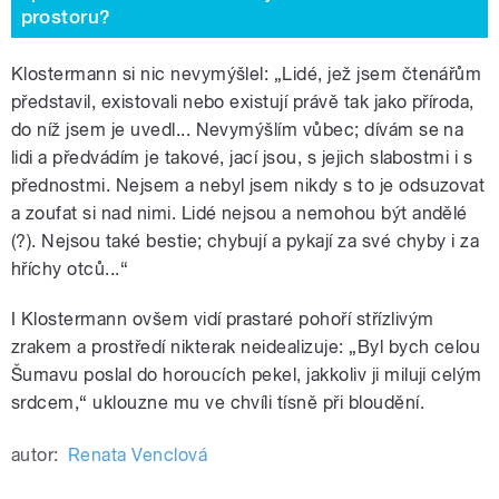
prostoru?
Klostermann si nic nevymýšlel: „Lidé, jež jsem čtenářům
představil, existovali nebo existují právě tak jako příroda,
do níž jsem je uvedl... Nevymýšlím vůbec; dívám se na
lidi a předvádím je takové, jací jsou, s jejich slabostmi i s
přednostmi. Nejsem a nebyl jsem nikdy s to je odsuzovat
a zoufat si nad nimi. Lidé nejsou a nemohou být andělé
(?). Nejsou také bestie; chybují a pykají za své chyby i za
hříchy otců...“
I Klostermann ovšem vidí prastaré pohoří střízlivým
zrakem a prostředí nikterak neidealizuje: „Byl bych celou
Šumavu poslal do horoucích pekel, jakkoliv ji miluji celým
srdcem,“ uklouzne mu ve chvíli tísně při bloudění.
autor:
Renata Venclová