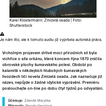
Karel Klostermann: Zmizelá osada | Foto:
Shutterstock
Je nám líto, ale k tomuto audiu již vypršela autorská práva.
Vrcholným projevem drtivé moci přírodních sil byla
vichřice o síle orkánu, která koncem října 1870 zničila
obrovské plochy šumavského polesí. Období po
kalamitě v někdejších hlubokých šumavských
hvozdech líčí novela Zmizelá osada. Jak naznačuje již
název, nepůjde o žádné idylické vyprávění. Premiéru
poslouchejte on-line po dobu čtyř týdnů po odvysílání.
Účinkuje:
Zdeněk Maryška
Připravila:
Renata Venclová