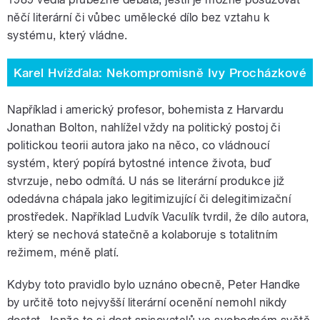
něčí literární či vůbec umělecké dílo bez vztahu k
systému, který vládne.
Karel Hvížďala: Nekompromisně Ivy Procházkové
Například i americký profesor, bohemista z Harvardu
Jonathan Bolton, nahlížel vždy na politický postoj či
politickou teorii autora jako na něco, co vládnoucí
systém, který popírá bytostné intence života, buď
stvrzuje, nebo odmítá. U nás se literární produkce již
odedávna chápala jako legitimizující či delegitimizační
prostředek. Například Ludvík Vaculík tvrdil, že dílo autora,
který se nechová statečně a kolaboruje s totalitním
režimem, méně platí.
Kdyby toto pravidlo bylo uznáno obecně, Peter Handke
by určitě toto nejvyšší literární ocenění nemohl nikdy