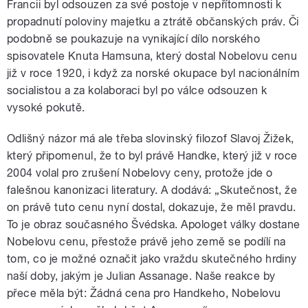
Francii byl odsouzen za své postoje v nepřítomnosti k
propadnutí poloviny majetku a ztrátě občanských práv. Či
podobně se poukazuje na vynikající dílo norského
spisovatele Knuta Hamsuna, který dostal Nobelovu cenu
již v roce 1920, i když za norské okupace byl nacionálním
socialistou a za kolaboraci byl po válce odsouzen k
vysoké pokutě.
Odlišný názor má ale třeba slovinský filozof Slavoj Žižek,
který připomenul, že to byl právě Handke, který již v roce
2004 volal pro zrušení Nobelovy ceny, protože jde o
falešnou kanonizaci literatury. A dodává: „Skutečnost, že
on právě tuto cenu nyní dostal, dokazuje, že měl pravdu.
To je obraz současného Švédska. Apologet války dostane
Nobelovu cenu, přestože právě jeho země se podílí na
tom, co je možné označit jako vraždu skutečného hrdiny
naší doby, jakým je Julian Assanage. Naše reakce by
přece měla být: Žádná cena pro Handkeho, Nobelovu