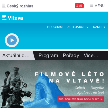
Přejít k hlavnímu obsahu
MENU
ŽIVĚ
PROGRAM
AUDIOARCHIV
KAMERY
Aktuální dění
Program
Pořady
Více
…