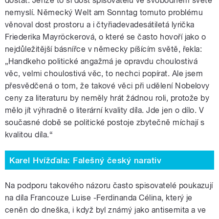
dostat. Jenže to si dost spisovatelů ve svobodném světě
nemyslí. Německý Welt am Sonntag tomuto problému
věnoval dost prostoru a i čtyřiadevadesátiletá lyrička
Friederika Mayröckerová, o které se často hovoří jako o
nejdůležitější básnířce v německy píšícím světě, řekla:
„Handkeho politické angažmá je opravdu choulostivá
věc, velmi choulostivá věc, to nechci popírat. Ale jsem
přesvědčená o tom, že takové věci při udělení Nobelovy
ceny za literaturu by neměly hrát žádnou roli, protože by
mělo jít výhradně o literární kvality díla. Jde jen o dílo. V
současné době se politické postoje zbytečně míchají s
kvalitou díla.“
Karel Hvížďala: Falešný český narativ
Na podporu takového názoru často spisovatelé poukazují
na díla Francouze Luise -Ferdinanda Célina, který je
ceněn do dneška, i když byl známý jako antisemita a ve