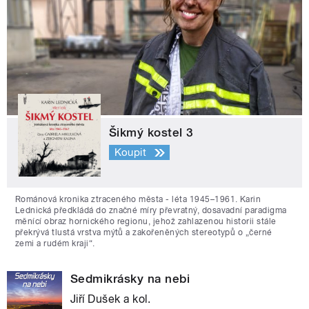
Šikmý kostel 3
Koupit
Románová kronika ztraceného města - léta 1945–1961. Karin
Lednická předkládá do značné míry převratný, dosavadní paradigma
měnící obraz hornického regionu, jehož zahlazenou historii stále
překrývá tlustá vrstva mýtů a zakořeněných stereotypů o „černé
zemi a rudém kraji“.
Sedmikrásky na nebi
Jiří Dušek a kol.