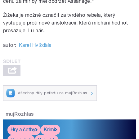
cenu za mír by měl obdržet Assanage.“
Žižeka je možné označit za tvrdého rebela, který
vystupuje proti nové aristokracii, která míchání hodnot
prosazuje. I u nás.
autor:
Karel Hvížďala
Všechny díly pořadu na mujRozhlas
mujRozhlas
Hry a četby
Krimi