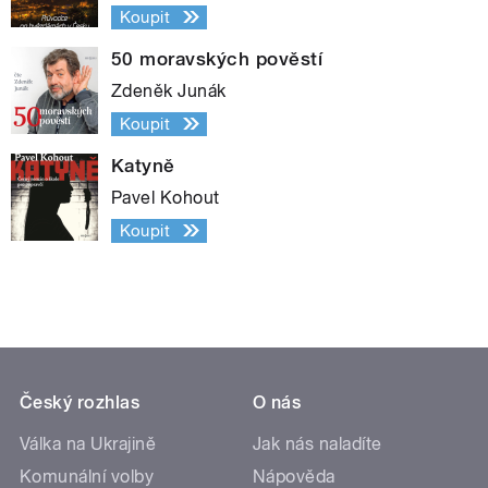
Koupit
50 moravských pověstí
Zdeněk Junák
Koupit
Katyně
Pavel Kohout
Koupit
Český rozhlas
O nás
Válka na Ukrajině
Jak nás naladíte
Komunální volby
Nápověda