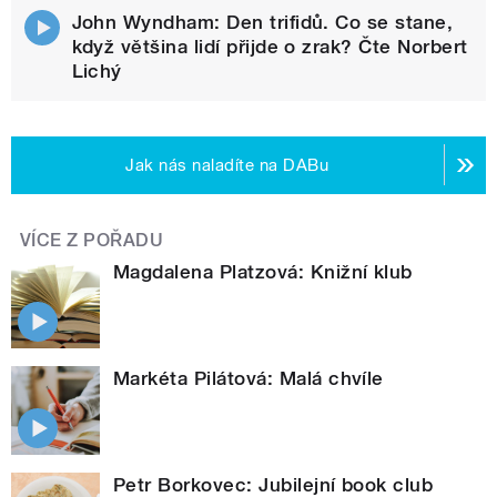
John Wyndham: Den trifidů. Co se stane,
když většina lidí přijde o zrak? Čte Norbert
Lichý
Jak nás naladíte na DABu
VÍCE Z POŘADU
Magdalena Platzová: Knižní klub
Markéta Pilátová: Malá chvíle
Petr Borkovec: Jubilejní book club