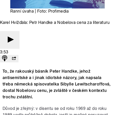
Ranní úvaha | Foto: Profimedia
Karel Hvížďala: Petr Handke a Nobelova cena za literaturu
3:53
To, že rakouský básník Peter Handke, jehož
antisemitské a i jinak idiotské názory, jak napsala
třeba německá spisovatelka Sibylle Lewitscharoffová,
dostal Nobelovu cenu, je zvláště v českém kontextu
trochu zvláštní.
Důvod je zřejmý: v disentu se od roku 1969 až do roku
1989 vedla průběžně debata, jestli je možné posuzovat