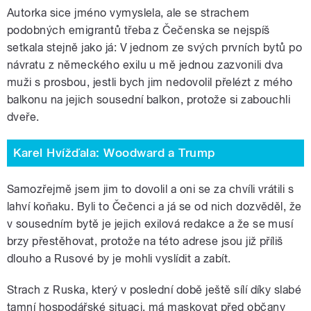
Autorka sice jméno vymyslela, ale se strachem
podobných emigrantů třeba z Čečenska se nejspíš
setkala stejně jako já: V jednom ze svých prvních bytů po
návratu z německého exilu u mě jednou zazvonili dva
muži s prosbou, jestli bych jim nedovolil přelézt z mého
balkonu na jejich sousední balkon, protože si zabouchli
dveře.
Karel Hvížďala: Woodward a Trump
Samozřejmě jsem jim to dovolil a oni se za chvíli vrátili s
lahví koňaku. Byli to Čečenci a já se od nich dozvěděl, že
v sousedním bytě je jejich exilová redakce a že se musí
brzy přestěhovat, protože na této adrese jsou již příliš
dlouho a Rusové by je mohli vyslídit a zabít.
Strach z Ruska, který v poslední době ještě sílí díky slabé
tamní hospodářské situaci, má maskovat před občany