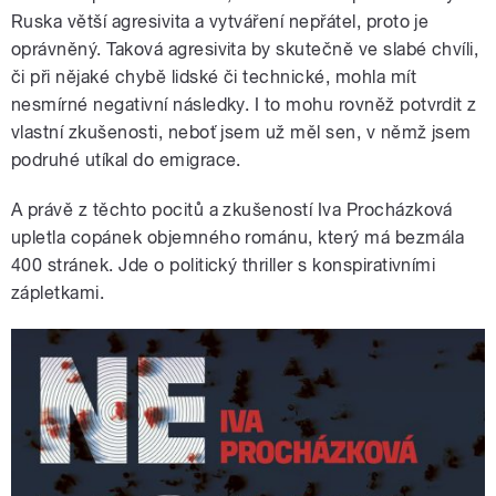
Ruska větší agresivita a vytváření nepřátel, proto je
oprávněný. Taková agresivita by skutečně ve slabé chvíli,
či při nějaké chybě lidské či technické, mohla mít
nesmírné negativní následky. I to mohu rovněž potvrdit z
vlastní zkušenosti, neboť jsem už měl sen, v němž jsem
podruhé utíkal do emigrace.
A právě z těchto pocitů a zkušeností Iva Procházková
upletla copánek objemného románu, který má bezmála
400 stránek. Jde o politický thriller s konspirativními
zápletkami.