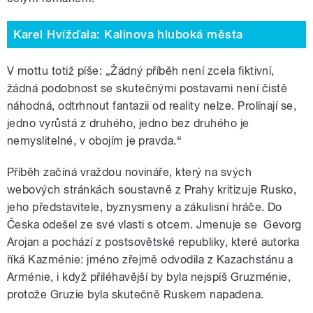
Karel Hvížďala: Kalinova hluboká města
V mottu totiž píše: „Žádný příběh není zcela fiktivní,
žádná podobnost se skutečnými postavami není čistě
náhodná, odtrhnout fantazii od reality nelze. Prolínají se,
jedno vyrůstá z druhého, jedno bez druhého je
nemyslitelné, v obojím je pravda.“
Příběh začíná vraždou novináře, který na svých
webových stránkách soustavně z Prahy kritizuje Rusko,
jeho představitele, byznysmeny a zákulisní hráče. Do
Česka odešel ze své vlasti s otcem. Jmenuje se Gevorg
Arojan a pochází z postsovětské republiky, které autorka
říká Kazménie: jméno zřejmě odvodila z Kazachstánu a
Arménie, i když přiléhavější by byla nejspíš Gruzménie,
protože Gruzie byla skutečně Ruskem napadena.