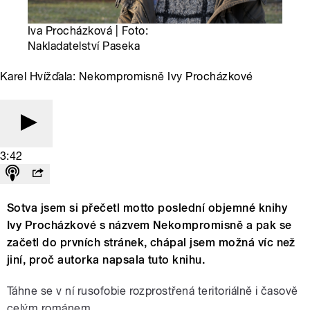
Iva Procházková | Foto:
Nakladatelství Paseka
Karel Hvížďala: Nekompromisně Ivy Procházkové
3:42
Sotva jsem si přečetl motto poslední objemné knihy
Ivy Procházkové s názvem Nekompromisně a pak se
začetl do prvních stránek, chápal jsem možná víc než
jiní, proč autorka napsala tuto knihu.
Táhne se v ní rusofobie rozprostřená teritoriálně i časově
celým románem.