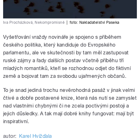
Iva Procházková, Nekompromisně
|
foto:
Nakladatelství Paseka
Vyšetřování vraždy novináře je spojeno s příběhem
českého politika, který kandiduje do Evropského
parlamentu, ale ve skutečnosti by tam měl zastupovat
ruské zájmy a řady dalších postav včetně příběhu tří
mladých romantiků, kteří se rozhodnou odjet do fiktivní
země a bojovat tam za svobodu ujařmených občanů.
To je snad jediná trochu nevěrohodná pasáž v jinak velmi
čtivé a dobře postavené knize, která nás nutí se zamyslet
nad vlastními chybnými či ne zcela poctivými postoji a
jejich důsledky. A tak mají dobré knihy fungovat: mají být
inspirativní.
autor:
Karel Hvížďala