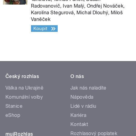
Radovanovič, Ivan Malý, Ondřej Nováček,
Karolína Stegurová, Michal Dlouhý, Miloš
Vaněček
Koupit
Český rozhlas
O nás
Válka na Ukrajině
Jak nás naladíte
Komunální volby
Nápověda
Stanice
Lidé v rádiu
eShop
Kariéra
Kontakt
Rozhlasový poplatek
mujRozhlas