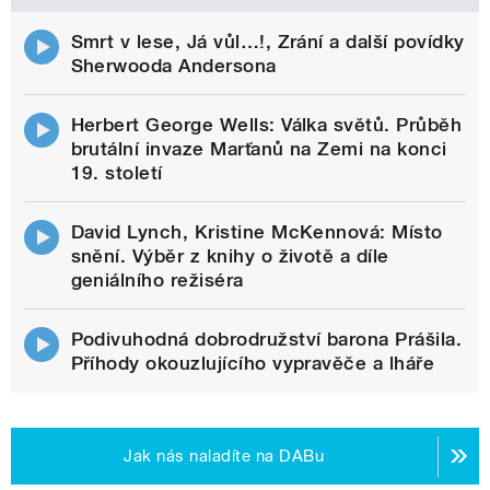
Smrt v lese, Já vůl…!, Zrání a další povídky
Sherwooda Andersona
Herbert George Wells: Válka světů. Průběh
brutální invaze Marťanů na Zemi na konci
19. století
David Lynch, Kristine McKennová: Místo
snění. Výběr z knihy o životě a díle
geniálního režiséra
Podivuhodná dobrodružství barona Prášila.
Příhody okouzlujícího vypravěče a lháře
Jak nás naladíte na DABu