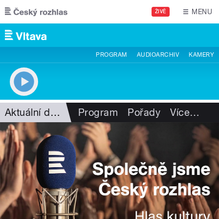
Přejít k hlavnímu obsahu
MENU
ŽIVĚ
PROGRAM
AUDIOARCHIV
KAMERY
Aktuální dění
Program
Pořady
Více
…