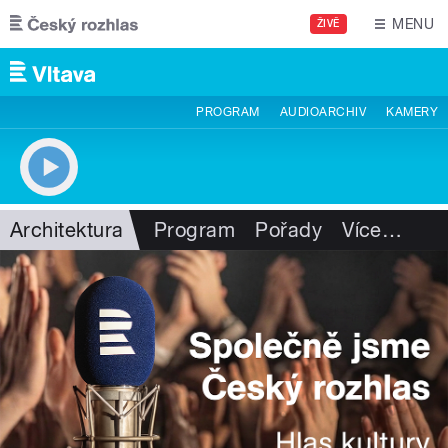
Přejít k hlavnímu obsahu
MENU
ŽIVĚ
PROGRAM
AUDIOARCHIV
KAMERY
Architektura
Program
Pořady
Více
…