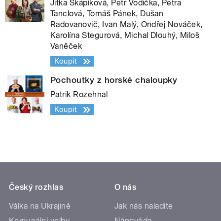
Jitka Škápíková, Petr Vodička, Petra
Tanclová, Tomáš Pánek, Dušan
Radovanovič, Ivan Malý, Ondřej Nováček,
Karolína Stegurová, Michal Dlouhý, Miloš
Vaněček
Koupit
Pochoutky z horské chaloupky
Patrik Rozehnal
Koupit
Český rozhlas
O nás
Válka na Ukrajině
Jak nás naladíte
Komunální volby
Nápověda