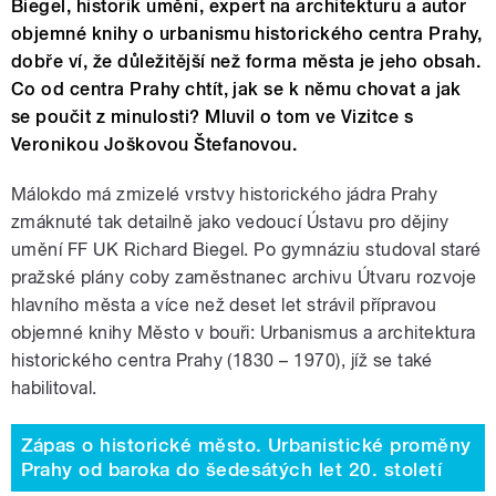
Biegel, historik umění, expert na architekturu a autor
objemné knihy o urbanismu historického centra Prahy,
dobře ví, že důležitější než forma města je jeho obsah.
Co od centra Prahy chtít, jak se k němu chovat a jak
se poučit z minulosti? Mluvil o tom ve Vizitce s
Veronikou Joškovou Štefanovou.
Málokdo má zmizelé vrstvy historického jádra Prahy
zmáknuté tak detailně jako vedoucí Ústavu pro dějiny
umění FF UK Richard Biegel. Po gymnáziu studoval staré
pražské plány coby zaměstnanec archivu Útvaru rozvoje
hlavního města a více než deset let strávil přípravou
objemné knihy Město v bouři: Urbanismus a architektura
historického centra Prahy (1830 – 1970), jíž se také
habilitoval.
Zápas o historické město. Urbanistické proměny
Prahy od baroka do šedesátých let 20. století