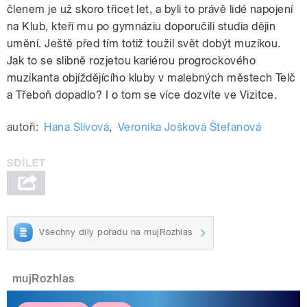
členem je už skoro třicet let, a byli to právě lidé napojení
na Klub, kteří mu po gymnáziu doporučili studia dějin
umění. Ještě před tím totiž toužil svět dobýt muzikou.
Jak to se slibně rozjetou kariérou progrockového
muzikanta objíždějícího kluby v malebných městech Telč
a Třeboň dopadlo? I o tom se více dozvíte ve Vizitce.
autoři:
Hana Slívová
,
Veronika Jošková Štefanová
Všechny díly pořadu na mujRozhlas
mujRozhlas