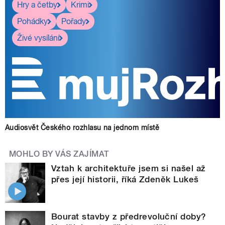
Hry a četby
Krimi
Pohádky
Pořady
Živé vysílání
Audiosvět Českého rozhlasu na jednom místě
MOHLO BY VÁS ZAJÍMAT
Vztah k architektuře jsem si našel až
přes její historii, říká Zdeněk Lukeš
Bourat stavby z předrevoluční doby?