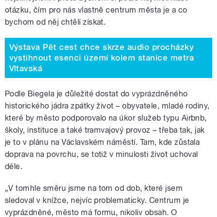
otázku, čím pro nás vlastně centrum města je a co
bychom od něj chtěli získat.
Výstava Pět cest chce skrze audio procházky
vystihnout esenci území kolem stanice metra
Vltavská
Podle Biegela je důležité dostat do vyprázdněného
historického jádra zpátky život – obyvatele, mladé rodiny,
které by město podporovalo na úkor služeb typu Airbnb,
školy, instituce a také tramvajový provoz – třeba tak, jak
je to v plánu na Václavském náměstí. Tam, kde zůstala
doprava na povrchu, se totiž v minulosti život uchoval
déle.
„V tomhle směru jsme na tom od dob, které jsem
sledoval v knížce, nejvíc problematicky. Centrum je
vyprázdněné, město má formu, nikoliv obsah. O