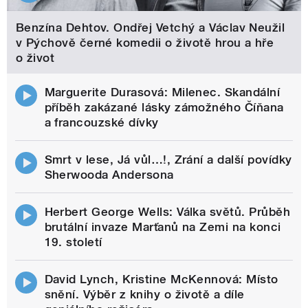
Benzína Dehtov. Ondřej Vetchý a Václav Neužil
v Pýchově černé komedii o životě hrou a hře
o život
Marguerite Durasová: Milenec. Skandální
příběh zakázané lásky zámožného Číňana
a francouzské dívky
Smrt v lese, Já vůl…!, Zrání a další povídky
Sherwooda Andersona
Herbert George Wells: Válka světů. Průběh
brutální invaze Marťanů na Zemi na konci
19. století
David Lynch, Kristine McKennová: Místo
snění. Výběr z knihy o životě a díle