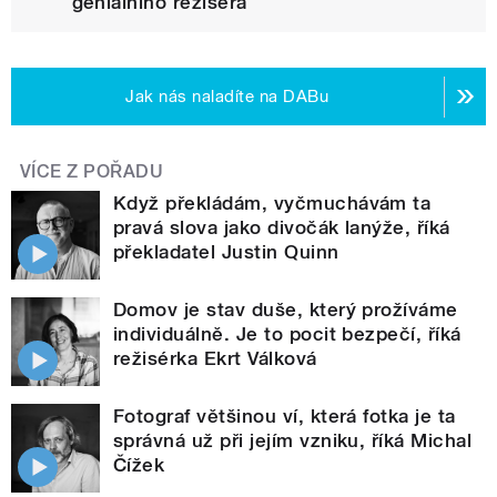
geniálního režiséra
Jak nás naladíte na DABu
VÍCE Z POŘADU
Když překládám, vyčmuchávám ta
pravá slova jako divočák lanýže, říká
překladatel Justin Quinn
Domov je stav duše, který prožíváme
individuálně. Je to pocit bezpečí, říká
režisérka Ekrt Válková
Fotograf většinou ví, která fotka je ta
správná už při jejím vzniku, říká Michal
Čížek