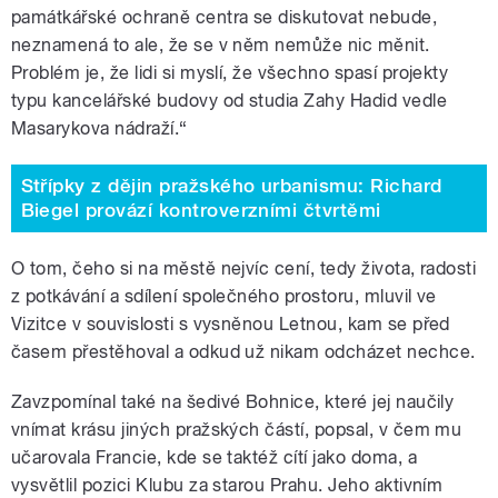
památkářské ochraně centra se diskutovat nebude,
neznamená to ale, že se v něm nemůže nic měnit.
Problém je, že lidi si myslí, že všechno spasí projekty
typu kancelářské budovy od studia Zahy Hadid vedle
Masarykova nádraží.“
Střípky z dějin pražského urbanismu: Richard
Biegel provází kontroverzními čtvrtěmi
O tom, čeho si na městě nejvíc cení, tedy života, radosti
z potkávání a sdílení společného prostoru, mluvil ve
Vizitce v souvislosti s vysněnou Letnou, kam se před
časem přestěhoval a odkud už nikam odcházet nechce.
Zavzpomínal také na šedivé Bohnice, které jej naučily
vnímat krásu jiných pražských částí, popsal, v čem mu
učarovala Francie, kde se taktéž cítí jako doma, a
vysvětlil pozici Klubu za starou Prahu. Jeho aktivním