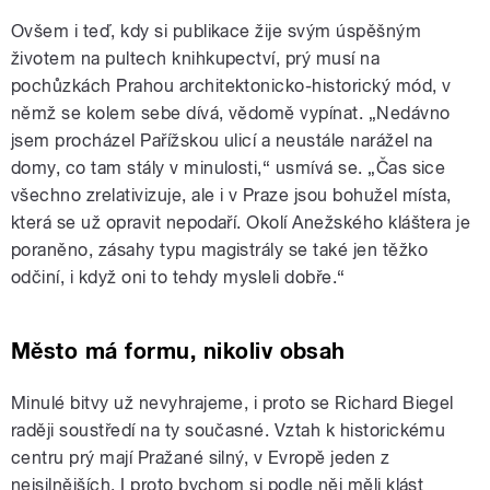
Ovšem i teď, kdy si publikace žije svým úspěšným
životem na pultech knihkupectví, prý musí na
pochůzkách Prahou architektonicko-historický mód, v
němž se kolem sebe dívá, vědomě vypínat. „Nedávno
jsem procházel Pařížskou ulicí a neustále narážel na
domy, co tam stály v minulosti,“ usmívá se. „Čas sice
všechno zrelativizuje, ale i v Praze jsou bohužel místa,
která se už opravit nepodaří. Okolí Anežského kláštera je
poraněno, zásahy typu magistrály se také jen těžko
odčiní, i když oni to tehdy mysleli dobře.“
Město má formu, nikoliv obsah
Minulé bitvy už nevyhrajeme, i proto se Richard Biegel
raději soustředí na ty současné. Vztah k historickému
centru prý mají Pražané silný, v Evropě jeden z
nejsilnějších. I proto bychom si podle něj měli klást