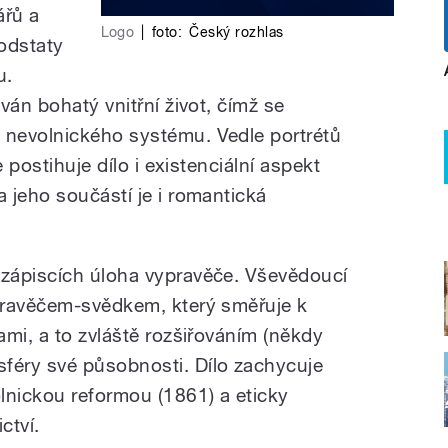
ářů a
Logo
|
foto:
Český rozhlas
odstaty
u.
ván bohatý vnitřní život, čímž se
nevolnického systému. Vedle portrétů
e postihuje dílo i existenciální aspekt
 jeho součástí je i romantická
zápiscích úloha vypravěče. Vševědoucí
pravěčem-svědkem, který směřuje k
mi, a to zvláště rozšiřováním (někdy
éry své působnosti. Dílo zachycuje
lnickou reformou (1861) a eticky
ctví.