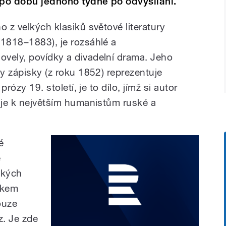
 po dobu jednoho týdne po odvysílání.
o z velkých klasiků světové literatury
(1818–1883), je rozsáhlé a
vely, povídky a divadelní drama. Jeho
vy zápisky (z roku 1852) reprezentuje
prózy 19. století, je to dílo, jímž si autor
zuje k největším humanistům ruské a
é
é
eckých
íkem
ouze
z. Je zde