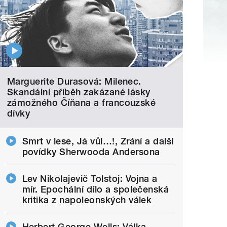
Marguerite Durasová: Milenec.
Skandální příběh zakázané lásky
zámožného Číňana a francouzské
dívky
Smrt v lese, Já vůl…!, Zrání a další
povídky Sherwooda Andersona
Lev Nikolajevič Tolstoj: Vojna a
mír. Epochální dílo a společenská
kritika z napoleonských válek
Herbert George Wells: Válka