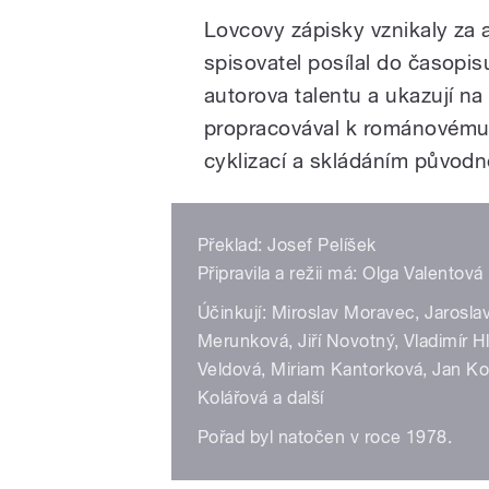
Lovcovy zápisky vznikaly za 
spisovatel posílal do časop
autorova talentu a ukazují na
propracovával k románovému t
cyklizací a skládáním původn
Překlad: Josef Pelíšek
Připravila a režii má: Olga Valentová
Účinkují: Miroslav Moravec, Jarosla
Merunková, Jiří Novotný, Vladimír H
Veldová, Miriam Kantorková, Jan Kotv
Kolářová a další
Pořad byl natočen v roce 1978.