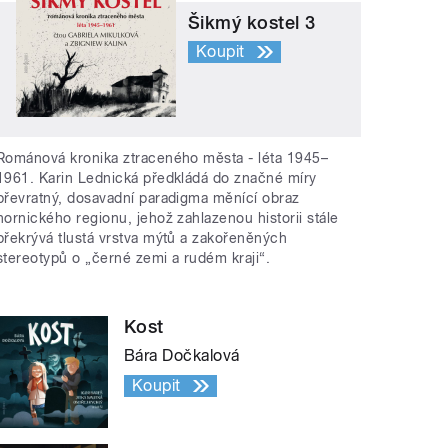
Šikmý kostel 3
Koupit
Románová kronika ztraceného města - léta 1945–
1961. Karin Lednická předkládá do značné míry
převratný, dosavadní paradigma měnící obraz
hornického regionu, jehož zahlazenou historii stále
překrývá tlustá vrstva mýtů a zakořeněných
stereotypů o „černé zemi a rudém kraji“.
Kost
Bára Dočkalová
Koupit