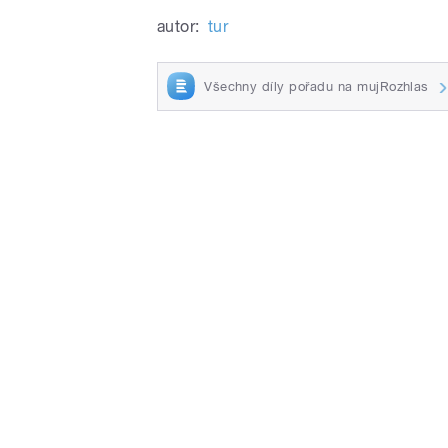
autor:
tur
Všechny díly pořadu na mujRozhlas