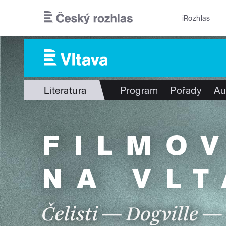
Přejít k hlavnímu obsahu
iRozhlas
Literatura
Program
Pořady
Au