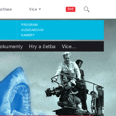
ozhlase
Více
ŽIVĚ
PROGRAM
AUDIOARCHIV
KAMERY
okumenty
Hry a četba
Více
…