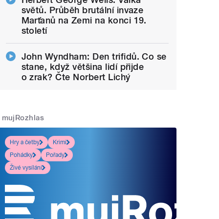
světů. Průběh brutální invaze
Marťanů na Zemi na konci 19.
století
John Wyndham: Den trifidů. Co se
stane, když většina lidí přijde
o zrak? Čte Norbert Lichý
mujRozhlas
Hry a četby
Krimi
Pohádky
Pořady
Živé vysílání