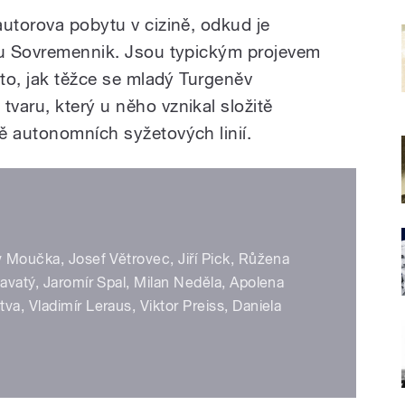
autorova pobytu v cizině, odkud je
isu Sovremennik. Jsou typickým projevem
 to, jak těžce se mladý Turgeněv
varu, který u něho vznikal složitě
ě autonomních syžetových linií.
v Moučka, Josef Větrovec, Jiří Pick, Růžena
lavatý, Jaromír Spal, Milan Neděla, Apolena
a, Vladimír Leraus, Viktor Preiss, Daniela