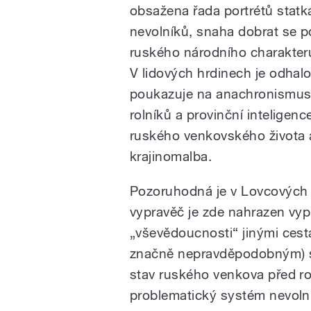
obsažena řada portrétů statk
nevolníků, snaha dobrat se p
ruského národního charakter
V lidových hrdinech je odhalo
poukazuje na anachronismus 
rolníků a provinční inteligenc
ruského venkovského života a
krajinomalba.
Pozoruhodná je v Lovcových 
vypravěč je zde nahrazen vy
„vševědoucnosti“ jinými cesta
značně nepravděpodobným) sf
stav ruského venkova před ro
problematický systém nevolni