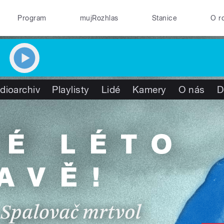
Program
mujRozhlas
Stanice
O r
dioarchiv
Playlisty
Lidé
Kamery
O nás
D