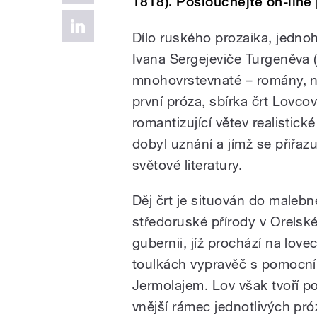
1818). Poslouchejte on-line
Dílo ruského prozaika, jednoh
Ivana Sergejeviče Turgeněva 
mnohovrstevnaté – romány, no
první próza, sbírka črt Lovco
romantizující větev realistické 
dobyl uznání a jímž se přiřa
světové literatury.
Děj črt je situován do malebn
středoruské přírody v Orelsk
gubernii, jíž prochází na lov
toulkách vypravěč s pomocn
Jermolajem. Lov však tvoří p
vnější rámec jednotlivých pró