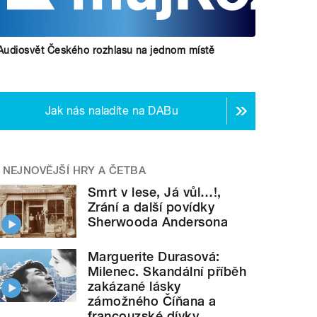
Audiosvět Českého rozhlasu na jednom místě
Jak nás naladíte na DABu
NEJNOVĚJŠÍ HRY A ČETBA
Smrt v lese, Já vůl…!,
Zrání a další povídky
Sherwooda Andersona
Marguerite Durasová:
Milenec. Skandální příběh
zakázané lásky
zámožného Číňana a
francouzské dívky