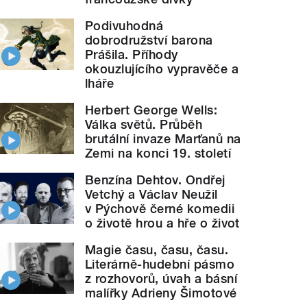
Podivuhodná
dobrodružství barona
Prášila. Příhody
okouzlujícího vypravěče a
lháře
Herbert George Wells:
Válka světů. Průběh
brutální invaze Marťanů na
Zemi na konci 19. století
Benzína Dehtov. Ondřej
Vetchý a Václav Neužil
v Pýchově černé komedii
o životě hrou a hře o život
Magie času, času, času.
Literárně-hudební pásmo
z rozhovorů, úvah a básní
malířky Adrieny Šimotové