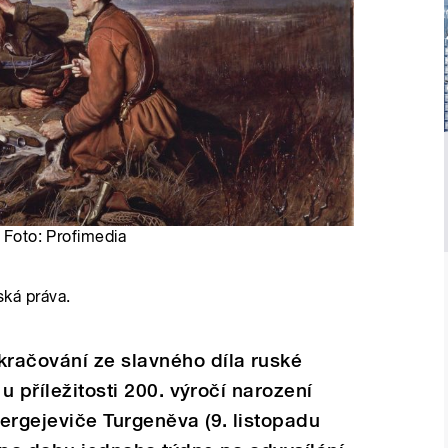
| Foto: Profimedia
ská práva.
račování ze slavného díla ruské
u příležitosti 200. výročí narození
ergejeviče Turgeněva (9. listopadu