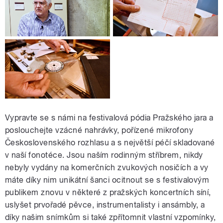
Vypravte se s námi na festivalová pódia Pražského jara a
poslouchejte vzácné nahrávky, pořízené mikrofony
Československého rozhlasu a s největší péčí skladované
v naší fonotéce. Jsou naším rodinným stříbrem, nikdy
nebyly vydány na komerčních zvukových nosičích a vy
máte díky nim unikátní šanci ocitnout se s festivalovým
publikem znovu v některé z pražských koncertních síní,
uslyšet prvořadé pěvce, instrumentalisty i ansámbly, a
díky našim snímkům si také zpřítomnit vlastní vzpomínky,