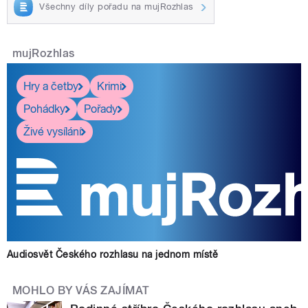
Všechny díly pořadu na mujRozhlas
mujRozhlas
Hry a četby
Krimi
Pohádky
Pořady
Živé vysílání
Audiosvět Českého rozhlasu na jednom místě
MOHLO BY VÁS ZAJÍMAT