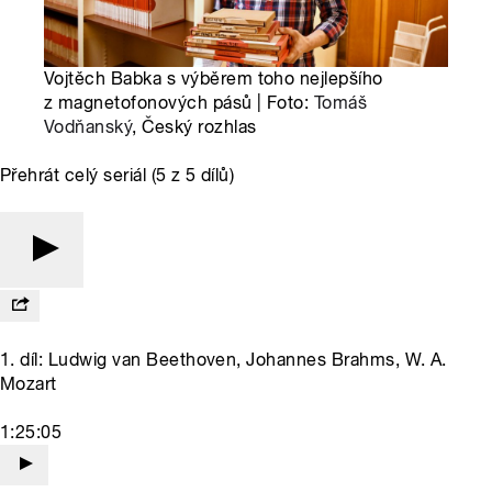
Vojtěch Babka s výběrem toho nejlepšího
z magnetofonových pásů | Foto:
Tomáš
Vodňanský
, Český rozhlas
Přehrát celý seriál (5 z 5 dílů)
1. díl: Ludwig van Beethoven, Johannes Brahms, W. A.
Mozart
1:25:05