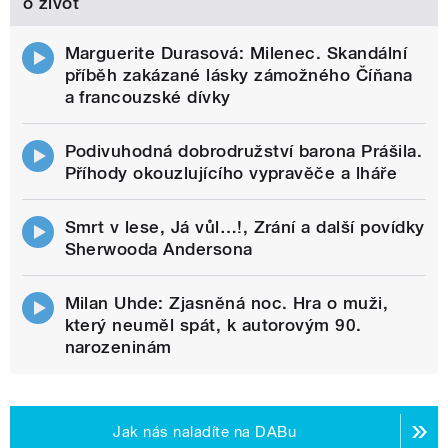
o život
Marguerite Durasová: Milenec. Skandální
příběh zakázané lásky zámožného Číňana
a francouzské dívky
Podivuhodná dobrodružství barona Prášila.
Příhody okouzlujícího vypravěče a lháře
Smrt v lese, Já vůl…!, Zrání a další povídky
Sherwooda Andersona
Milan Uhde: Zjasněná noc. Hra o muži,
který neuměl spát, k autorovým 90.
narozeninám
Jak nás naladíte na DABu