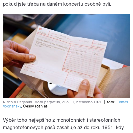
pokud jste třeba na daném koncertu osobně byli.
Niccolo Paganini: Moto perpetuo, dílo 11, natočeno 1970
|
foto:
Tomáš
Vodňanský
,
Český rozhlas
Výběr toho nejlepšího z monofonních i stereofonních
magnetofonových pásů zasahuje až do roku 1951, kdy