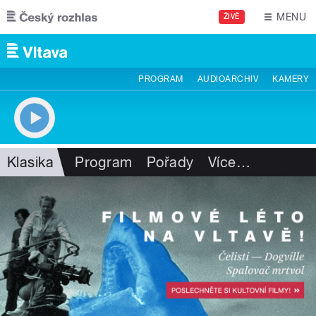
Přejít k hlavnímu obsahu
MENU
ŽIVĚ
PROGRAM
AUDIOARCHIV
KAMERY
Klasika
Program
Pořady
Více
…