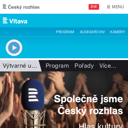
Přejít k hlavnímu obsahu
MENU
ŽIVĚ
PROGRAM
AUDIOARCHIV
KAMERY
Výtvarné umění
Program
Pořady
Více
…