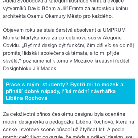
Adéla Svobodová a kategorii ilustrace vyhrála dvojice
výtvarníků David Böhm a Jiří Franta za autorskou knihu
architekta Osamu Okamury Město pro každého.
Objevem roku se stala čerstvá absolventka UMPRUM
Monika Martykánová za porcelánové sošky Alegorie
Covidu. „Byť má design být funkční, čím dál víc se do něj
promítají lidská i společenská témata, a to mi přijde
skvělé,“ poznamenal k tomu v Mozaice kreativní ředitel
Designbloku Jiří Macek.
Práce s mými studenty? Bystří mi to mozek a
přináší dobré nápady, říká módní návrhářka
Liběna Rochová
Za celoživotní přínos českému designu byla oceněna
módní designérka a pedagožka Liběna Rochová, která na
české i světové scéně působí už čtyřicet let. A podle
poroty celý život dokazuje, že móda a oděvní design jsou