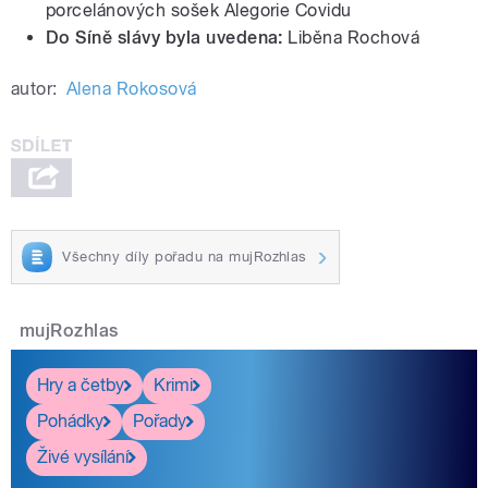
porcelánových sošek Alegorie Covidu
Do Síně slávy byla uvedena:
Liběna Rochová
autor:
Alena Rokosová
Všechny díly pořadu na mujRozhlas
mujRozhlas
Hry a četby
Krimi
Pohádky
Pořady
Živé vysílání