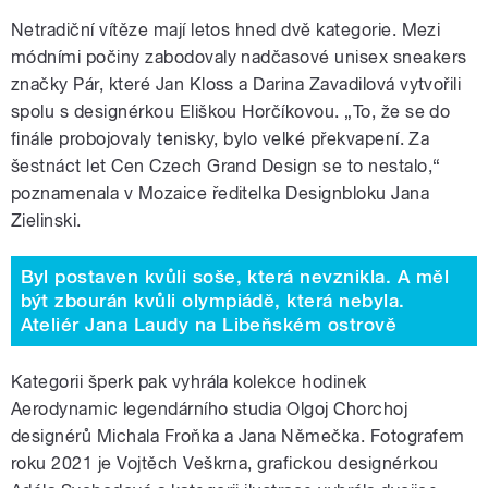
Netradiční vítěze mají letos hned dvě kategorie. Mezi
módními počiny zabodovaly nadčasové unisex sneakers
značky Pár, které Jan Kloss a Darina Zavadilová vytvořili
spolu s designérkou Eliškou Horčíkovou. „To, že se do
finále probojovaly tenisky, bylo velké překvapení. Za
šestnáct let Cen Czech Grand Design se to nestalo,“
poznamenala v Mozaice ředitelka Designbloku Jana
Zielinski.
Byl postaven kvůli soše, která nevznikla. A měl
být zbourán kvůli olympiádě, která nebyla.
Ateliér Jana Laudy na Libeňském ostrově
Kategorii šperk pak vyhrála kolekce hodinek
Aerodynamic legendárního studia Olgoj Chorchoj
designérů Michala Froňka a Jana Němečka. Fotografem
roku 2021 je Vojtěch Veškrna, grafickou designérkou