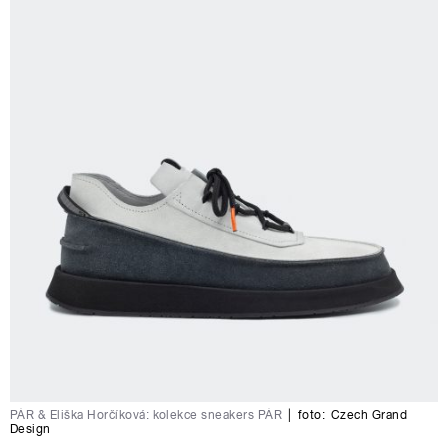
PÁR & Eliška Horčíková: kolekce sneakers PÁR
|
foto:
Czech Grand
Design