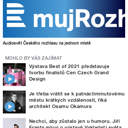
Audiosvět Českého rozhlasu na jednom místě
MOHLO BY VÁS ZAJÍMAT
Výstava Best of 2021 představuje
tvorbu finalistů Cen Czech Grand
Design
Je třeba vrátit se k patnáctiminutovému
městu krátkých vzdáleností, říká
architekt Osamu Okamura
Nechci, aby zůstalo jen u humoru. Jiří
Franta mluví o výstavě Vykladači světa