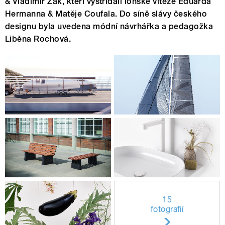
& Vladimír Žák, kteří vystřídali loňské vítěze Eduarda
Hermanna & Matěje Coufala. Do síně slávy českého
designu byla uvedena módní návrhářka a pedagožka
Liběna Rochová.
15
fotografií