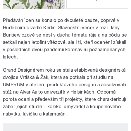
Předávání cen se konalo po dvouleté pauze, poprvé v
Hudebním divadle Karlín. Slavnostní večer v režii Jany
Burkiewiczové se nesl v duchu tématu ráje a na pódiu se
setkali nejen letošní vítězové, ale i ti, kteří ocenění získali
v posledních dvou pandemií koronaviru poznamenaných
letech.
Grand Designérem roku se stala etablovaná designérská
dvojice Vrtiška & Žák, která se potkala při studiu na
UMPRUM v ateliéru produktového designu a absolvovala
stáž na Alvar Aalto univerzitě v Helsinkách. Odborná
porota ocenila především tři projekty, které charakterizují
záběr jejich studia – kolekci umyvadel a koupelnového
nábytku, lavičku a katamarán.