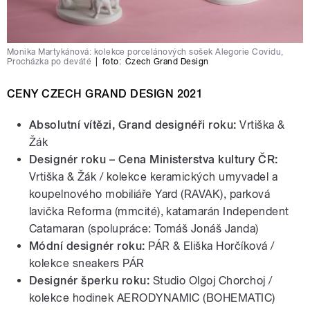
Monika Martykánová: kolekce porcelánových sošek Alegorie Covidu,
Procházka po deváté
|
foto:
Czech Grand Design
CENY CZECH GRAND DESIGN 2021
Absolutní vítězi, Grand designéři roku:
Vrtiška &
Žák
Designér roku – Cena Ministerstva kultury ČR:
Vrtiška & Žák / kolekce keramických umyvadel a
koupelnového mobiliáře Yard (RAVAK), parková
lavička Reforma (mmcité), katamarán Independent
Catamaran (spolupráce: Tomáš Jonáš Janda)
Módní designér roku:
PÁR & Eliška Horčíková /
kolekce sneakers PÁR
Designér šperku roku:
Studio Olgoj Chorchoj /
kolekce hodinek AERODYNAMIC (BOHEMATIC)