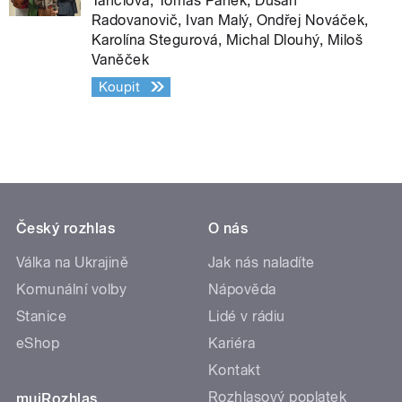
Tanclová, Tomáš Pánek, Dušan
Radovanovič, Ivan Malý, Ondřej Nováček,
Karolína Stegurová, Michal Dlouhý, Miloš
Vaněček
Koupit
Český rozhlas
O nás
Válka na Ukrajině
Jak nás naladíte
Komunální volby
Nápověda
Stanice
Lidé v rádiu
eShop
Kariéra
Kontakt
Rozhlasový poplatek
mujRozhlas