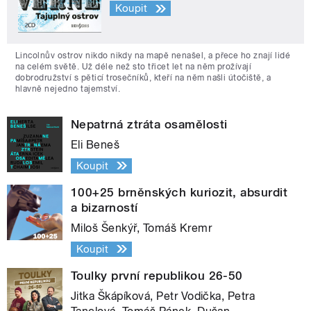
Koupit
Lincolnův ostrov nikdo nikdy na mapě nenašel, a přece ho znají lidé
na celém světě. Už déle než sto třicet let na něm prožívají
dobrodružství s pěticí trosečníků, kteří na něm našli útočiště, a
hlavně nejedno tajemství.
Nepatrná ztráta osamělosti
Eli Beneš
Koupit
100+25 brněnských kuriozit, absurdit
a bizarností
Miloš Šenkýř, Tomáš Kremr
Koupit
Toulky první republikou 26-50
Jitka Škápíková, Petr Vodička, Petra