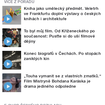
VÍCE Z POŘADU
Kniha jako umělecký předmět. Veletrh
ve Frankfurtu doplní výstavy o českých
knihách i architektuře
To byl můj film. Od Kříženeckého po
současnost: Pusťte si do uší filmové
dějiny
Konec biografů v Čechách. Po stopách
zaniklých kin
„Touha vymanit se z vlastních zmatků.“
Film Mistryně Bohdana Karáska je
drama jediného odpoledne