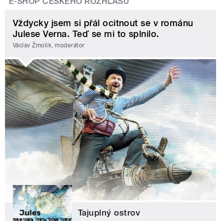
E-SHOP ČESKÉHO ROZHLASU
Vždycky jsem si přál ocitnout se v románu
Julese Verna. Teď se mi to splnilo.
Václav Žmolík, moderátor
Tajuplný ostrov