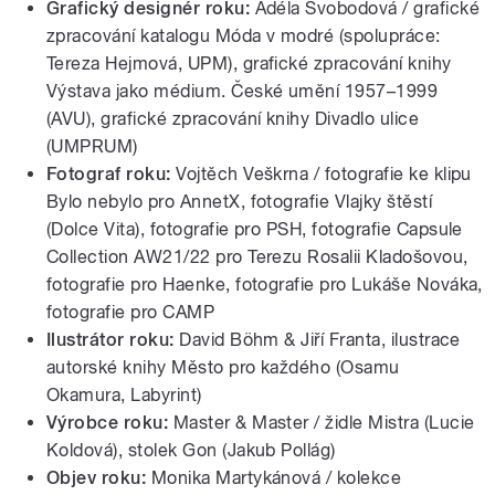
Grafický designér roku:
Adéla Svobodová / grafické
zpracování katalogu Móda v modré (spolupráce:
Tereza Hejmová, UPM), grafické zpracování knihy
Výstava jako médium. České umění 1957–1999
(AVU), grafické zpracování knihy Divadlo ulice
(UMPRUM)
Fotograf roku:
Vojtěch Veškrna / fotografie ke klipu
Bylo nebylo pro AnnetX, fotografie Vlajky štěstí
(Dolce Vita), fotografie pro PSH, fotografie Capsule
Collection AW21/22 pro Terezu Rosalii Kladošovou,
fotografie pro Haenke, fotografie pro Lukáše Nováka,
fotografie pro CAMP
Ilustrátor roku:
David Böhm & Jiří Franta, ilustrace
autorské knihy Město pro každého (Osamu
Okamura, Labyrint)
Výrobce roku:
Master & Master / židle Mistra (Lucie
Koldová), stolek Gon (Jakub Pollág)
Objev roku:
Monika Martykánová / kolekce