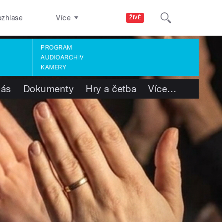
ozhlase
Více
ŽIVĚ
PROGRAM
AUDIOARCHIV
KAMERY
nás
Dokumenty
Hry a četba
Více
…