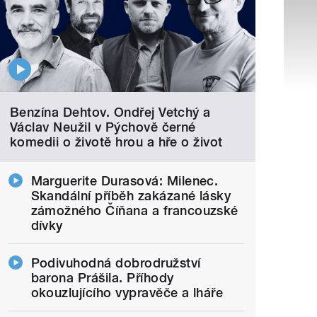
Benzína Dehtov. Ondřej Vetchý a
Václav Neužil v Pýchově černé
komedii o životě hrou a hře o život
Marguerite Durasová: Milenec.
Skandální příběh zakázané lásky
zámožného Číňana a francouzské
dívky
Podivuhodná dobrodružství
barona Prášila. Příhody
okouzlujícího vypravěče a lháře