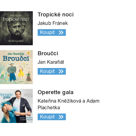
Tropické noci
Jakub Fránek
Koupit
Broučci
Jan Karafiát
Koupit
Operette gala
Kateřina Kněžíková a Adam
Plachetka
Koupit