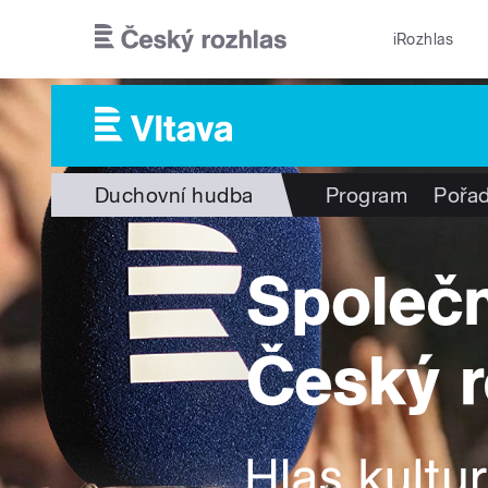
Přejít k hlavnímu obsahu
iRozhlas
Duchovní hudba
Program
Pořa