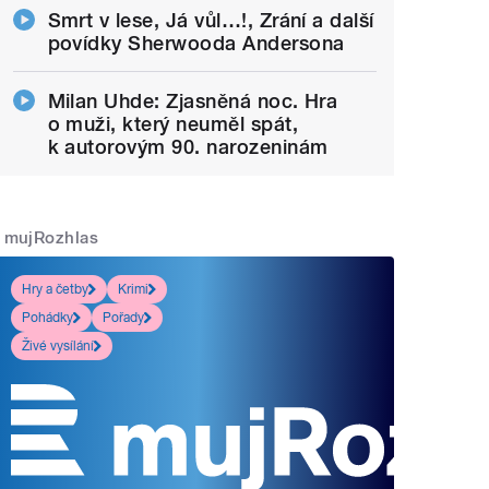
Smrt v lese, Já vůl…!, Zrání a další
povídky Sherwooda Andersona
Milan Uhde: Zjasněná noc. Hra
o muži, který neuměl spát,
k autorovým 90. narozeninám
mujRozhlas
Hry a četby
Krimi
Pohádky
Pořady
Živé vysílání