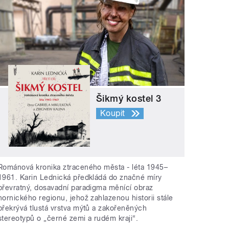
Šikmý kostel 3
Koupit
Románová kronika ztraceného města - léta 1945–
1961. Karin Lednická předkládá do značné míry
převratný, dosavadní paradigma měnící obraz
hornického regionu, jehož zahlazenou historii stále
překrývá tlustá vrstva mýtů a zakořeněných
stereotypů o „černé zemi a rudém kraji“.