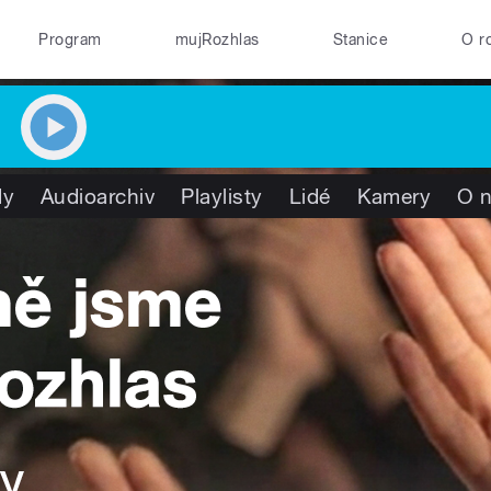
Program
mujRozhlas
Stanice
O r
dy
Audioarchiv
Playlisty
Lidé
Kamery
O 