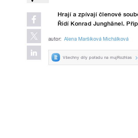
Hrají a zpívají členové sou
Řídí Konrad Junghänel. Při
autor:
Alena Maršíková Michálková
Všechny díly pořadu na mujRozhlas