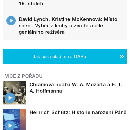
19. století
David Lynch, Kristine McKennová: Místo
snění. Výběr z knihy o životě a díle
geniálního režiséra
Jak nás naladíte na DABu
VÍCE Z POŘADU
Chrámová hudba W. A. Mozarta a E. T.
A. Hoffmanna
Heinrich Schütz: Historie narození Páně