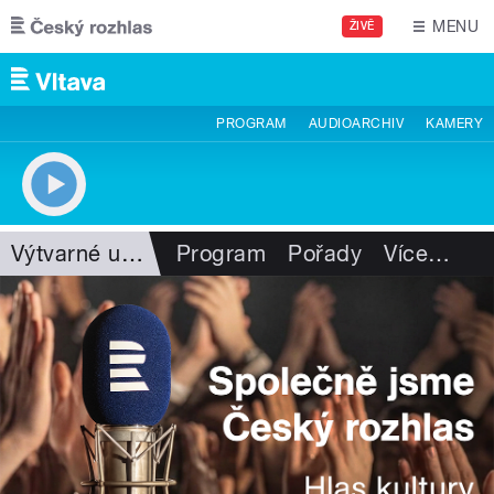
Přejít k hlavnímu obsahu
MENU
ŽIVĚ
PROGRAM
AUDIOARCHIV
KAMERY
Výtvarné umění
Program
Pořady
Více
…