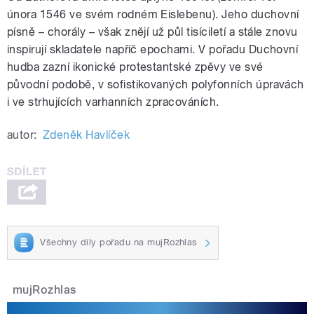
února 1546 ve svém rodném Eislebenu). Jeho duchovní
písně – chorály – však znějí už půl tisíciletí a stále znovu
inspirují skladatele napříč epochami. V pořadu Duchovní
hudba zazní ikonické protestantské zpěvy ve své
původní podobě, v sofistikovaných polyfonních úpravách
i ve strhujících varhanních zpracováních.
autor:
Zdeněk Havlíček
Všechny díly pořadu na mujRozhlas
mujRozhlas