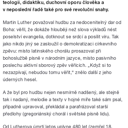
teologii, didaktiku, duchovní oporu člověka a
v neposlední řadě také pro své revoluční snahy.
Martin Luther považoval hudbu za nedocenitelný dar od
Boha: věřil, že dokáže hlouběji než slova výkladů nést
poselství evangelia, dotknout se srdcí a posílit víru. Tak
jako nikdo jiný se zasloužil o demokratizaci církevního
zpěvu: místo latinského chorálu prosazoval při
bohoslužbě písně v národním jazyce, místo pasivního
poslechu aktivní sborový zpěv věřících. „Když si to
nezazpívají, nebudou tomu věřit,“ znělo další z jeho
úderných hesel.
A že byl pro hudbu nejen nesmírně nadšený, ale stejně
tak i nadaný, melodie a texty v hojné míře také sám psal,
případně upravoval, překládal a parafrázoval starší
předlohy (gregoriánský chorál i světské písně lidu).
Od Lutherova úmrtí letos uplyne 480 let (zemřel 18.