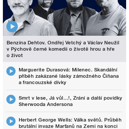
Benzína Dehtov. Ondřej Vetchý a Václav Neužil
v Pýchově černé komedii o životě hrou a hře
o život
Marguerite Durasová: Milenec. Skandální
příběh zakázané lásky zámožného Číňana
a francouzské dívky
Smrt v lese, Já vůl…!, Zrání a další povídky
Sherwooda Andersona
Herbert George Wells: Válka světů. Průběh
brutální invaze Marťanů na Zemi na konci