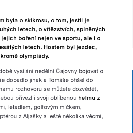
yla o skikrosu, o tom, jestli je
ouhých letech, o vítězstvích, splněných
jejich boření nejen ve sportu, ale i o
sátých letech. Hostem byl jezdec,
e kromě olympiády.
obě vysílání nedělní Čajovny bojovat o
še dopadlo jinak a Tomáše přišel do
áznamu rozhovoru se můžete dozvědět,
 sebou přivezl i svoji oblíbenou
helmu z
mi, letadlem, golfovým míčkem,
térou z Aljašky a ještě několika věcmi,