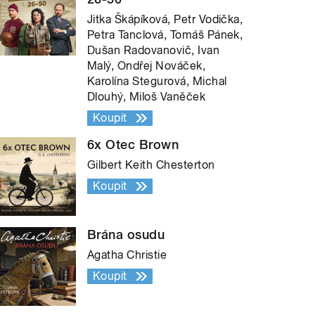
Jitka Škápíková, Petr Vodička,
Petra Tanclová, Tomáš Pánek,
Dušan Radovanovič, Ivan
Malý, Ondřej Nováček,
Karolína Stegurová, Michal
Dlouhý, Miloš Vaněček
Koupit
6x Otec Brown
Gilbert Keith Chesterton
Koupit
Brána osudu
Agatha Christie
Koupit