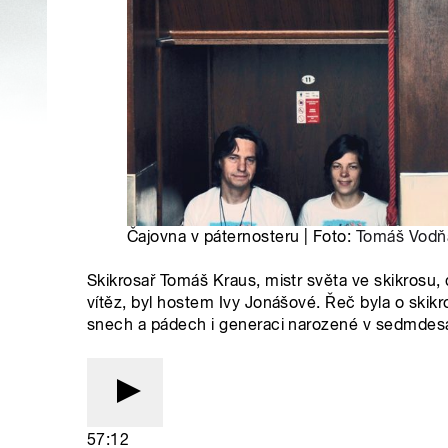
Čajovna v páternosteru | Foto:
Tomáš Vodň
Skikrosař Tomáš Kraus, mistr světa ve skikrosu,
vítěz, byl hostem Ivy Jonášové. Řeč byla o skik
snech a pádech i generaci narozené v sedmdesá
57:12