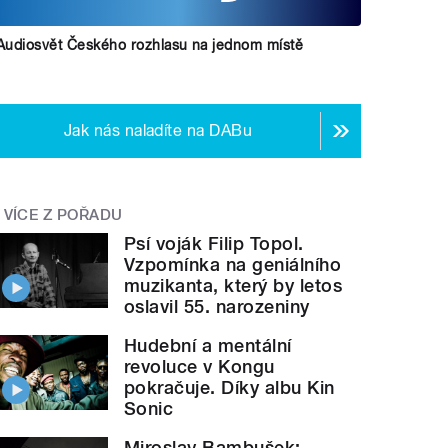
Audiosvět Českého rozhlasu na jednom místě
Jak nás naladíte na DABu
VÍCE Z POŘADU
Psí voják Filip Topol.
Vzpomínka na geniálního
muzikanta, který by letos
oslavil 55. narozeniny
Hudební a mentální
revoluce v Kongu
pokračuje. Díky albu Kin
Sonic
Miroslav Bambušek: