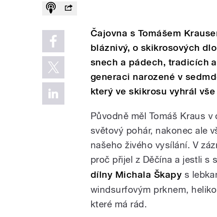
Čajovna s Tomášem Krausem b
bláznivý, o skikrosových dl
snech a pádech, tradicích a 
generaci narozené v sedmde
který ve skikrosu vyhrál vš
Původně měl Tomáš Kraus v d
světový pohár, nakonec ale v
našeho živého vysílání. V z
proč přijel z Děčína a jestli s
dílny Michala Škapy
s lebka
windsurfovým prknem, helikop
které má rád.