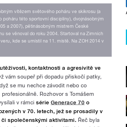
sobným vítězem světového poháru ve skikrosu (a
o poháru této sportovní disciplíny), dvojnásobným
2005 a 2007), pětinásobným mistrem České
mu se věnoval do roku 2004. Startoval na Zimních
eru, kde se umístil na 11. místě. Na ZOH 2014 v
utěživosti, kontaktnosti a agresivitě ve
dyž vám soupeř při dopadu přiskočí patky,
 když se mu nechce závodit nebo co
u profesionálně. Rozhovor s Tomášem
sílali v rámci
série
Generace 70
o
ených v 70. letech, jež se prosadily v
 či společenskými aktivitami.
Řeč byla