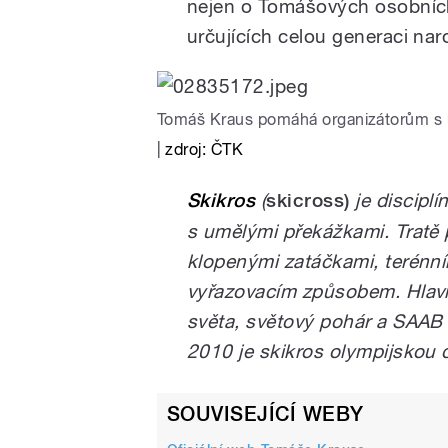
nejen o Tomášových osobních 
určujících celou generaci na
Tomáš Kraus pomáhá organizátorům s ú
|
zdroj: ČTK
Skikros
(
skicross)
je disciplín
s umělými překážkami. Tratě 
klopenými zatáčkami, terénní
vyřazovacím způsobem. Hlavní
světa, světový pohár a SAAB
2010 je skikros olympijskou d
SOUVISEJÍCÍ WEBY