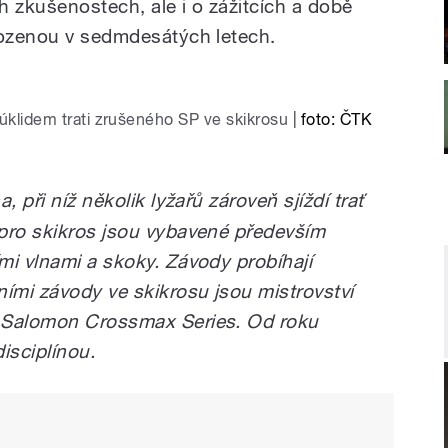
zkušenostech, ale i o zážitcích a době
rozenou v sedmdesátých letech.
klidem trati zrušeného SP ve skikrosu
|
foto: ČTK
a, při níž několik lyžařů zároveň sjíždí trať
pro skikros jsou vybavené především
mi vlnami a skoky. Závody probíhají
mi závody ve skikrosu jsou mistrovství
 Salomon Crossmax Series. Od roku
isciplínou.