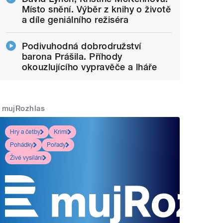
Místo snění. Výběr z knihy o životě
a díle geniálního režiséra
Podivuhodná dobrodružství
barona Prášila. Příhody
okouzlujícího vypravěče a lháře
mujRozhlas
Hry a četby
Krimi
Pohádky
Pořady
Živé vysílání