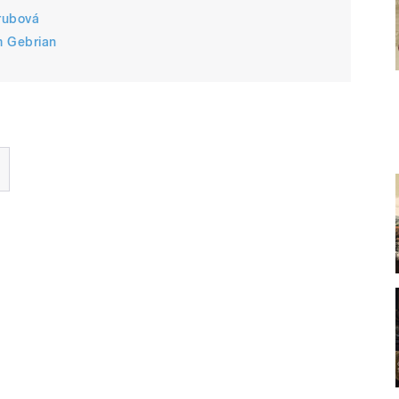
rubová
m Gebrian