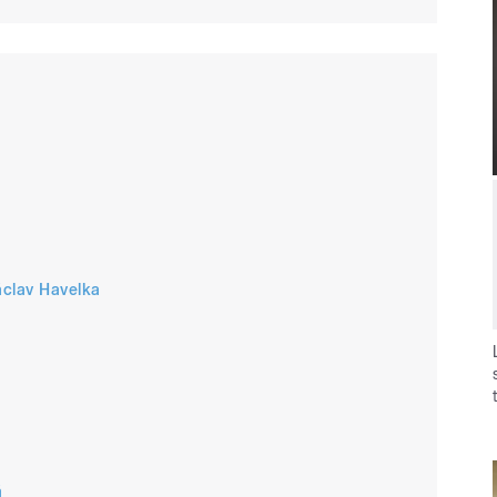
á
áclav Havelka
á