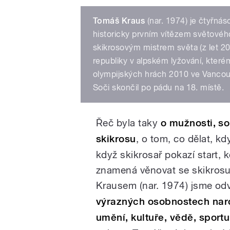
Tomáš Kraus
(nar. 1974) je čtyřná
historicky prvním vítězem světovéh
skikrosovým mistrem světa (z let 
republiky v alpském lyžování, které
olympijských hrách 2010 ve Vancouv
Soči skončil po pádu na 18. místě.
Řeč byla taky
o mužnosti, so
skikrosu
, o tom, co dělat, k
když skikrosař pokazí start,
znamená věnovat se skikros
Krausem (nar. 1974) jsme odvy
výrazných osobnostech naroz
umění, kultuře, vědě, sportu