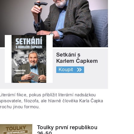
Setkání s
Karlem Čapkem
Koupit
Literární fikce, pokus přiblížit literární nadsázkou
spisovatele, filozofa, ale hlavně člověka Karla Čapka
trochu jinou formou.
Toulky první republikou
26-50