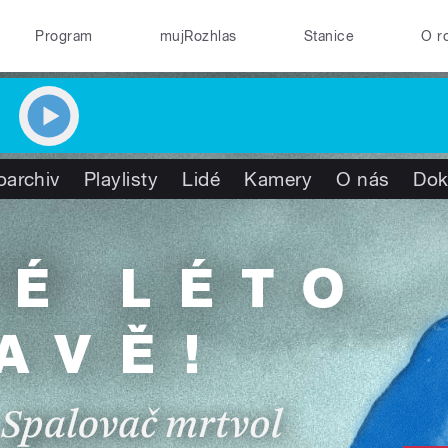
Program
mujRozhlas
Stanice
O r
oarchiv
Playlisty
Lidé
Kamery
O nás
Dok