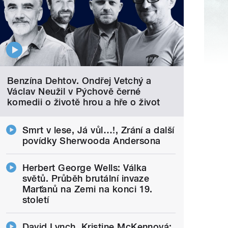
Benzína Dehtov. Ondřej Vetchý a
Václav Neužil v Pýchově černé
komedii o životě hrou a hře o život
Smrt v lese, Já vůl…!, Zrání a další
povídky Sherwooda Andersona
Herbert George Wells: Válka
světů. Průběh brutální invaze
Marťanů na Zemi na konci 19.
století
David Lynch, Kristine McKennová: