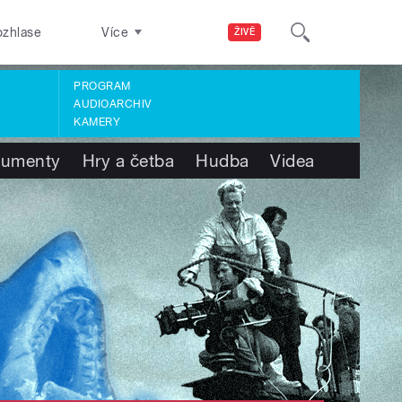
ozhlase
Více
ŽIVĚ
PROGRAM
AUDIOARCHIV
KAMERY
umenty
Hry a četba
Hudba
Videa