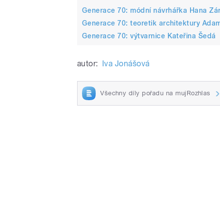
Generace 70: módní návrhářka Hana Zá
Generace 70: teoretik architektury Ada
Generace 70: výtvarnice Kateřina Šedá
autor:
Iva Jonášová
Všechny díly pořadu na mujRozhlas