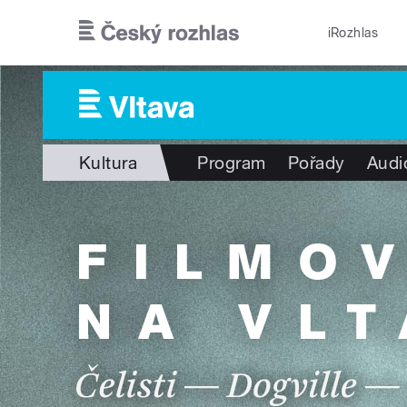
Přejít k hlavnímu obsahu
iRozhlas
Kultura
Program
Pořady
Audi