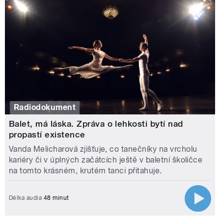
Radiodokument
Balet, má láska. Zpráva o lehkosti bytí nad
propastí existence
Vanda Melicharová zjišťuje, co tanečníky na vrcholu
kariéry či v úplných začátcích ještě v baletní školičce
na tomto krásném, krutém tanci přitahuje.
Délka audia
48 minut