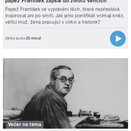
papež František zapsal do životů věřících
Papež František ve vyprávění těch, které nepřestává
inspirovat ani po smrti. Jak jeho pontifikát vnímají kněz,
věřící muž, žena pracující v církvi a historik?
Délka audia
25 minut
Večer na téma