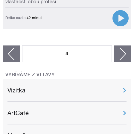
vlastnosti obou profesí.
Délka audia
42 minut
STRÁNKY
4
n
zí
VYBÍRÁME Z VLTAVY
Vizitka
ArtCafé