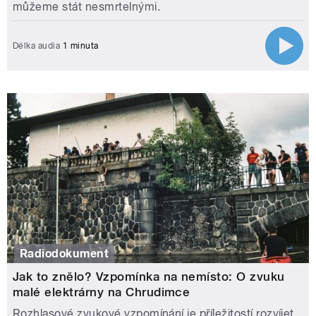
můžeme stát nesmrtelnými.
Délka audia
1 minuta
Radiodokument
Jak to znělo? Vzpomínka na nemísto: O zvuku
malé elektrárny na Chrudimce
Rozhlasové zvukové vzpomínání je příležitostí rozvíjet