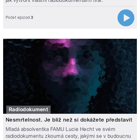
jak vytvořit vlastní radiodokumentární tvar.
Počet epizod
3
Radiodokument
Nesmrtelnost. Je blíž než si dokážete představit
Mladá absolventka FAMU Lucie Hecht ve svém
radiodokumentu zkoumá cesty, jakými se v budoucnu