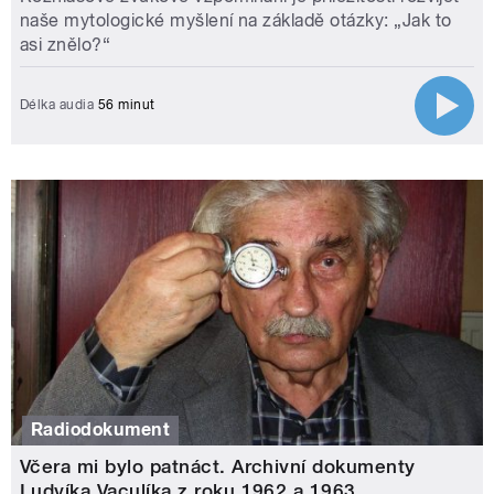
naše mytologické myšlení na základě otázky: „Jak to
asi znělo?“
Délka audia
56 minut
Radiodokument
Včera mi bylo patnáct. Archivní dokumenty
Ludvíka Vaculíka z roku 1962 a 1963