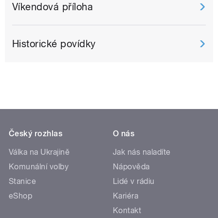
Víkendová příloha
Historické povídky
Český rozhlas
O nás
Válka na Ukrajině
Jak nás naladíte
Komunální volby
Nápověda
Stanice
Lidé v rádiu
eShop
Kariéra
Kontakt