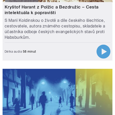
Kryštof Harant z Polžic a Bezdružic – Cesta
intelektuála k popravišti
S Marií Koldinskou o životě a díle českého šlechtice,
cestovatele, autora známého cestopisu, skladatele a
účastníka odboje českých evangelických stavů proti
Habsburkům.
Délka audia
58 minut