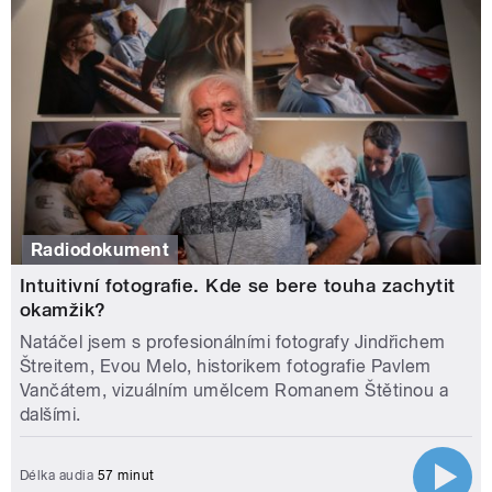
Radiodokument
Intuitivní fotografie. Kde se bere touha zachytit
okamžik?
Natáčel jsem s profesionálními fotografy Jindřichem
Štreitem, Evou Melo, historikem fotografie Pavlem
Vančátem, vizuálním umělcem Romanem Štětinou a
dalšími.
Délka audia
57 minut