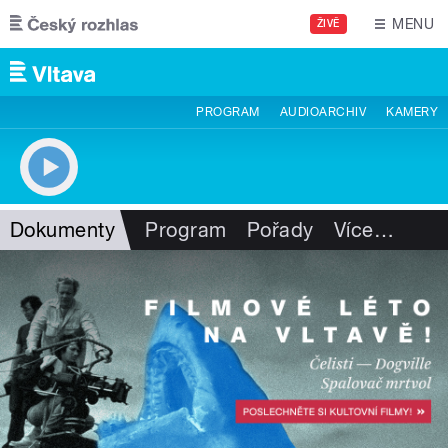
Přejít k hlavnímu obsahu
MENU
ŽIVĚ
PROGRAM
AUDIOARCHIV
KAMERY
Dokumenty
Program
Pořady
Více
…