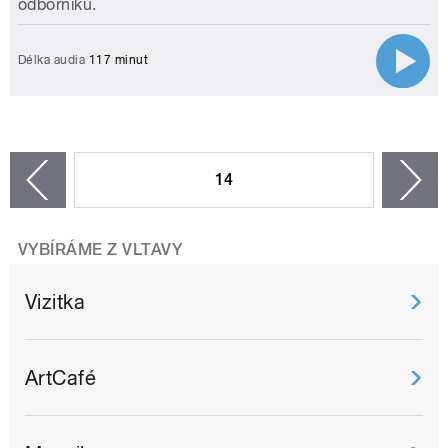
odborníků.
Délka audia
117 minut
STRÁNKY
14
n
zí
VYBÍRÁME Z VLTAVY
Vizitka
ArtCafé