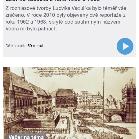
Z rozhlasové tvorby Ludvíka Vaculíka bylo téměř vše
zničeno. V roce 2010 byly objeveny dvě reportáže z
roku 1962 a 1963, skryté pod souhrnným názvem
Včera mi bylo patnáct.
Délka audia
59 minut
Večer na téma