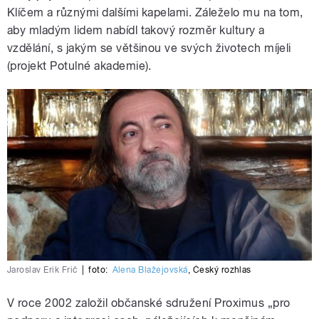
Klíčem a různými dalšími kapelami. Záleželo mu na tom,
aby mladým lidem nabídl takový rozměr kultury a
vzdělání, s jakým se většinou ve svých životech míjeli
(projekt Potulné akademie).
Jaroslav Erik Frič
|
foto:
Alena Blažejovská
,
Český rozhlas
V roce 2002 založil občanské sdružení Proximus „pro