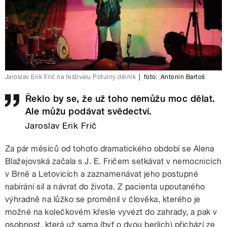
Jaroslav Erik Frič na festivalu Potulný dělník
|
foto:
Antonín Bartoš
Řeklo by se, že už toho nemůžu moc dělat.
Ale můžu podávat svědectví.
Jaroslav Erik Frič
Za pár měsíců od tohoto dramatického období se Alena
Blažejovská začala s J. E. Fričem setkávat v nemocnicích
v Brně a Letovicích a zaznamenávat jeho postupné
nabírání sil a návrat do života. Z pacienta upoutaného
výhradně na lůžko se proměnil v člověka, kterého je
možné na kolečkovém křesle vyvézt do zahrady, a pak v
osobnost, která už sama (byť o dvou berlích) přichází ze