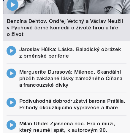
Benzína Dehtov. Ondřej Vetchý a Václav Neužil
v Pýchově černé komedii o životě hrou a hře
o život
Jaroslav Hůlka: Láska. Baladický obrázek
z brněnské periferie
Marguerite Durasová: Milenec. Skandální
příběh zakázané lásky zámožného Číňana
a francouzské dívky
Podivuhodná dobrodružství barona Prášila.
Příhody okouzlujícího vypravěče a lháře
Milan Uhde: Zjasněná noc. Hra o muži,
který neuměl spát, k autorovým 90.