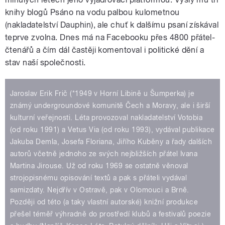
knihy blogů Psáno na vodu palbou kulometnou
(nakladatelství Dauphin), ale chuť k dalšímu psaní získával
teprve zvolna. Dnes má na Facebooku přes 4800 přátel-
čtenářů a čím dál častěji komentoval i politické dění a
stav naší společnosti.
Jaroslav Erik Frič (*1949 v Horní Libině u Šumperka) je
známý undergroundové komunitě Čech a Moravy, ale i širší
kulturní veřejnosti. Léta provozoval nakladatelství Votobia
(od roku 1991) a Vetus Via (od roku 1993), vydával publikace
Jakuba Demla, Josefa Floriana, Jiřího Kuběny a řady dalších
autorů včetně jednoho ze svých nejbližších přátel Ivana
Martina Jirouse. Už od roku 1969 se ostatně věnoval
strojopisnému opisování textů a pak s přáteli vydával
samizdaty. Nejdřív v Ostravě, pak v Olomouci a Brně.
Později od této (a taky vlastní autorské) knižní produkce
přešel téměř výhradně do prostředí klubů a festivalů poezie