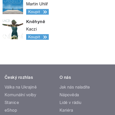
Martin Uhlíř
Koupit
Kněhyně
Kaczi
Koupit
Český rozhlas
O nás
Válka na Ukrajině
Jak nás naladíte
Komunální volby
Nápověda
Stanice
Lidé v rádiu
eShop
Kariéra