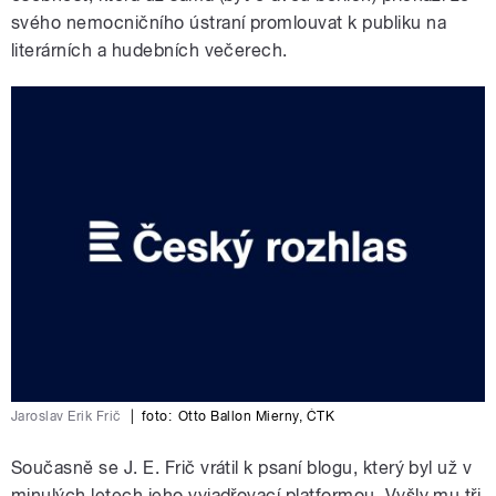
svého nemocničního ústraní promlouvat k publiku na
literárních a hudebních večerech.
Jaroslav Erik Frič
|
foto:
Otto Ballon Mierny
,
ČTK
Současně se J. E. Frič vrátil k psaní blogu, který byl už v
minulých letech jeho vyjadřovací platformou. Vyšly mu tři