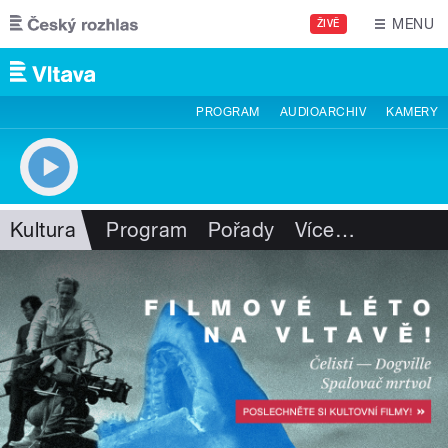
Přejít k hlavnímu obsahu
MENU
ŽIVĚ
PROGRAM
AUDIOARCHIV
KAMERY
Kultura
Program
Pořady
Více
…