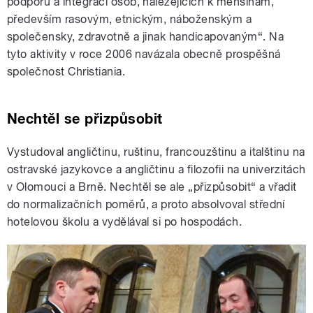
podporu a integraci osob, náležejících k menšinám,
především rasovým, etnickým, náboženským a
společensky, zdravotně a jinak handicapovaným“. Na
tyto aktivity v roce 2006 navázala obecně prospěšná
společnost Christiania.
Nechtěl se přizpůsobit
Vystudoval angličtinu, ruštinu, francouzštinu a italštinu na
ostravské jazykovce a angličtinu a filozofii na univerzitách
v Olomouci a Brně. Nechtěl se ale „přizpůsobit“ a vřadit
do normalizačních poměrů, a proto absolvoval střední
hotelovou školu a vydělával si po hospodách.