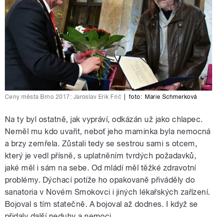
Ceny města Brno 2017: Jaroslav Erik Frič
|
foto:
Marie Schmerková
Na ty byl ostatně, jak vypráví, odkázán už jako chlapec.
Neměl mu kdo uvařit, neboť jeho maminka byla nemocná
a brzy zemřela. Zůstali tedy se sestrou sami s otcem,
který je vedl přísně, s uplatněním tvrdých požadavků,
jaké měl i sám na sebe. Od mládí měl těžké zdravotní
problémy. Dýchací potíže ho opakovaně přiváděly do
sanatoria v Novém Smokovci i jiných lékařských zařízení.
Bojoval s tím statečně. A bojoval až dodnes. I když se
přidaly další neduhy a nemoci.