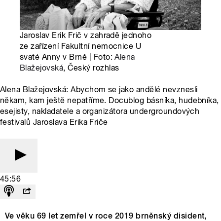
Jaroslav Erik Frič v zahradě jednoho
ze zařízení Fakultní nemocnice U
svaté Anny v Brně | Foto:
Alena
Blažejovská
, Český rozhlas
Alena Blažejovská: Abychom se jako andělé nevznesli
někam, kam ještě nepatříme. Docublog básníka, hudebníka,
esejisty, nakladatele a organizátora undergroundových
festivalů Jaroslava Erika Friče
45:56
Ve věku 69 let zemřel v roce 2019 brněnský disident,