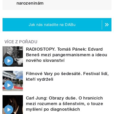
narozeninám
Jak nás naladíte na DABu
VÍCE Z POŘADU
RADIOSTOPY. Tomáš Pánek: Edvard
Beneš mezi pangermanismem a ideou
nového slovanství
Filmové Vary po šedesáté. Festival lidí,
kteří vydrželi
Carl Jung: Obrazy duše. O hranicích
mezi rozumem a šílenstvím, o touze
myšlení po diagnostikách