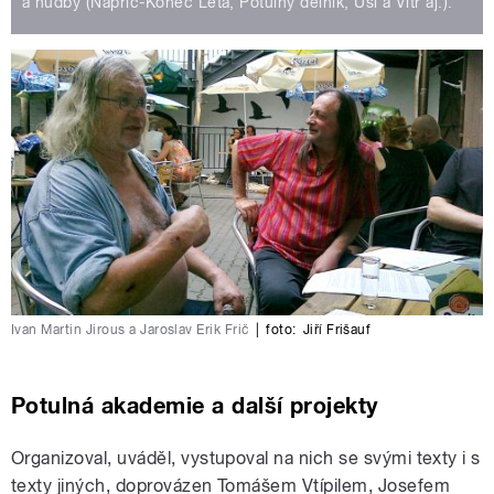
a hudby (Napříč-Konec Léta, Potulný dělník, Uši a Vítr aj.).
Ivan Martin Jirous a Jaroslav Erik Frič
|
foto:
Jiří Frišauf
Potulná akademie a další projekty
Organizoval, uváděl, vystupoval na nich se svými texty i s
texty jiných, doprovázen Tomášem Vtípilem, Josefem