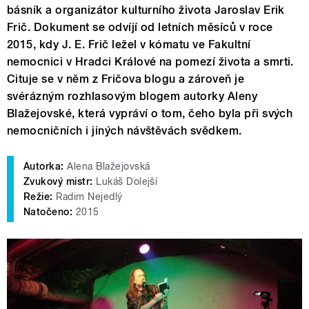
básník a organizátor kulturního života Jaroslav Erik
Frič. Dokument se odvíjí od letních měsíců v roce
2015, kdy J. E. Frič ležel v kómatu ve Fakultní
nemocnici v Hradci Králové na pomezí života a smrti.
Cituje se v něm z Fričova blogu a zároveň je
svérázným rozhlasovým blogem autorky Aleny
Blažejovské, která vypráví o tom, čeho byla při svých
nemocničních i jiných návštěvách svědkem.
Autorka:
Alena Blažejovská
Zvukový mistr:
Lukáš Dolejší
Režie:
Radim Nejedlý
Natočeno:
2015