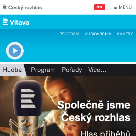
Přejít k hlavnímu obsahu
MENU
ŽIVĚ
PROGRAM
AUDIOARCHIV
KAMERY
Hudba
Program
Pořady
Více
…