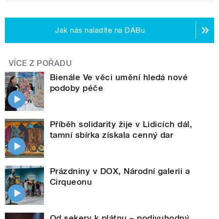
Jak nás naladíte na DABu
VÍCE Z POŘADU
Bienále Ve věci umění hledá nové
podoby péče
Příběh solidarity žije v Lidicích dál,
tamní sbírka získala cenný dar
Prázdniny v DOX, Národní galerii a
Cirqueonu
Od sekery k plátnu – podivuhodný