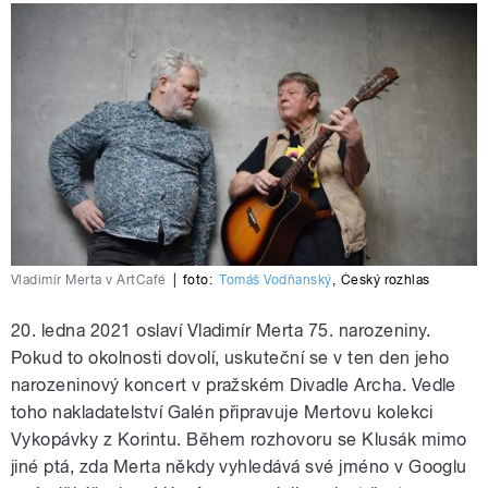
Vladimír Merta v ArtCafé
|
foto:
Tomáš Vodňanský
,
Český rozhlas
20. ledna 2021 oslaví Vladimír Merta 75. narozeniny.
Pokud to okolnosti dovolí, uskuteční se v ten den jeho
narozeninový koncert v pražském Divadle Archa. Vedle
toho nakladatelství Galén připravuje Mertovu kolekci
Vykopávky z Korintu. Během rozhovoru se Klusák mimo
jiné ptá, zda Merta někdy vyhledává své jméno v Googlu