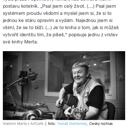
postavu kotelník. „Psal jsem celý život. (....) Psal jsem
systémem proudu vědomí a myslel jsem si, že si to
jednou ke stáru opravím a vydám. Najednou jsem si
všiml, že se to blíží. (...) Je to kniha o tom, jak si můžeš
vytvořit identitu tím, že píšeš,“ popisuje jednu z vrstev
své knihy Merta.
Vladimír Merta v ArtCafé
|
foto:
Tomáš Vodňanský
,
Český rozhlas