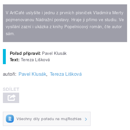
V ArtCafé uslyšíte i jednu z prvních písniček Vladimíra Merty
pojmenovanou Nádražní postavy. Hraje ji přímo ve studiu. Ve
vysílání zazní i ukázka z knihy Popelnicový román, čte autor
sám.
Pořad připravil:
Pavel Klusák
Text:
Tereza Lišková
autoři:
Pavel Klusák
,
Tereza Lišková
Všechny díly pořadu na mujRozhlas