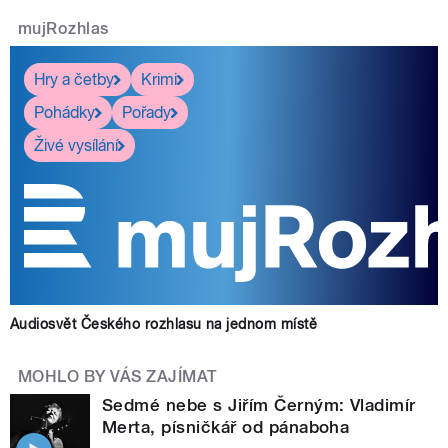
mujRozhlas
Hry a četby
Krimi
Pohádky
Pořady
Živé vysílání
Audiosvět Českého rozhlasu na jednom místě
MOHLO BY VÁS ZAJÍMAT
Sedmé nebe s Jiřím Černým: Vladimír
Merta, písničkář od pánaboha