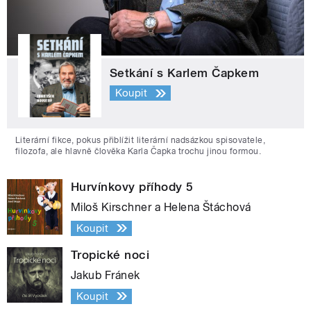
Setkání s Karlem Čapkem
Koupit
Literární fikce, pokus přiblížit literární nadsázkou spisovatele,
filozofa, ale hlavně člověka Karla Čapka trochu jinou formou.
Hurvínkovy příhody 5
Miloš Kirschner a Helena Štáchová
Koupit
Tropické noci
Jakub Fránek
Koupit