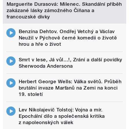
Marguerite Durasová: Milenec. Skandální příběh
zakázané lásky zámožného Číňana a
francouzské dívky
Benzína Dehtov. Ondřej Vetchý a Václav
Neužil v Pýchově černé komedii o životě
hrou a hře o život
Smrt v lese, Já vůl…!, Zrání a další povídky
Sherwooda Andersona
Herbert George Wells: Válka světů. Průběh
brutální invaze Marťanů na Zemi na konci
19. století
Lev Nikolajevič Tolstoj: Vojna a mír.
Epochální dílo a společenská kritika
z napoleonských válek