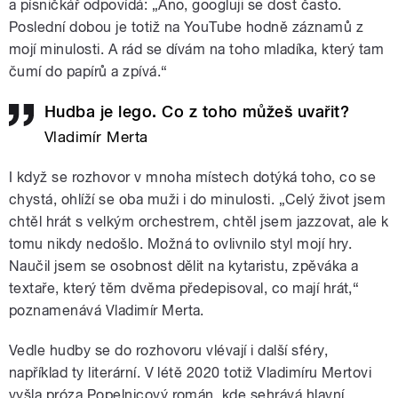
a písničkář odpovídá: „Ano, googluji se dost často.
Poslední dobou je totiž na YouTube hodně záznamů z
mojí minulosti. A rád se dívám na toho mladíka, který tam
čumí do papírů a zpívá.“
Hudba je lego. Co z toho můžeš uvařit?
Vladimír Merta
I když se rozhovor v mnoha místech dotýká toho, co se
chystá, ohlíží se oba muži i do minulosti. „Celý život jsem
chtěl hrát s velkým orchestrem, chtěl jsem jazzovat, ale k
tomu nikdy nedošlo. Možná to ovlivnilo styl mojí hry.
Naučil jsem se osobnost dělit na kytaristu, zpěváka a
textaře, který těm dvěma předepisoval, co mají hrát,“
poznamenává Vladimír Merta.
Vedle hudby se do rozhovoru vlévají i další sféry,
například ty literární. V létě 2020 totiž Vladimíru Mertovi
vyšla próza Popelnicový román, kde sehrává hlavní