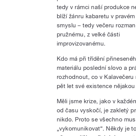
tedy v rámci naší produkce n
blíží žánru kabaretu v pravém
smyslu – tedy večeru rozmani
pružnému, z velké části
improvizovanému.
Kdo má při třídění přinesené
materiálu poslední slovo a pr
rozhodnout, co v Kalavečeru 
pět let své existence nějakou
Měli jsme krize, jako v každé
od času vyskočí, je zakletý p
nikdo. Proto se všechno musí
„vykomunikovat“. Někdy je to