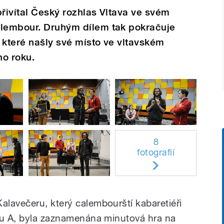
přivítal Český rozhlas Vltava ve svém
alembour. Druhým dílem tak pokračuje
 které našly své místo ve vltavském
ho roku.
8
fotografií
lavečeru, který calembourští kabaretiéři
iu A, byla zaznamenána minutová hra na