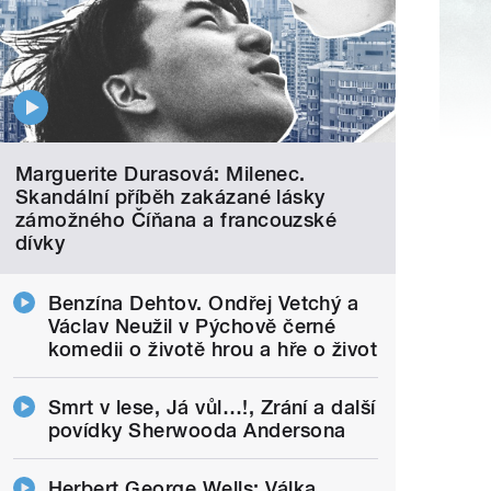
Marguerite Durasová: Milenec.
Skandální příběh zakázané lásky
zámožného Číňana a francouzské
dívky
Benzína Dehtov. Ondřej Vetchý a
Václav Neužil v Pýchově černé
komedii o životě hrou a hře o život
Smrt v lese, Já vůl…!, Zrání a další
povídky Sherwooda Andersona
Herbert George Wells: Válka