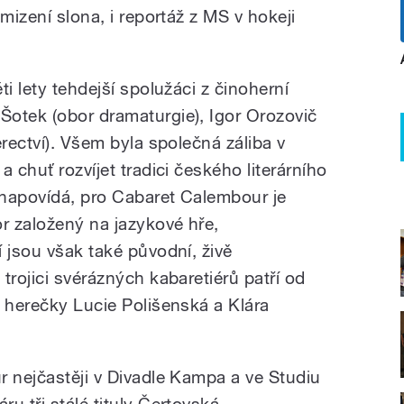
mizení slona, i reportáž z MS v hokeji
i lety tehdejší spolužáci z činoherní
otek (obor dramaturgie), Igor Orozovič
erectví). Všem byla společná záliba v
 chuť rozvíjet tradici českého literárního
 napovídá, pro Cabaret Calembour je
r založený na jazykové hře,
 jsou však také původní, živě
trojici svérázných kabaretiérů patří od
, herečky Lucie Polišenská a Klára
r nejčastěji v Divadle Kampa a ve Studiu