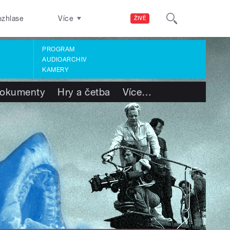
ozhlase
Více
ŽIVĚ
PROGRAM
AUDIOARCHIV
KAMERY
okumenty
Hry a četba
Více
…