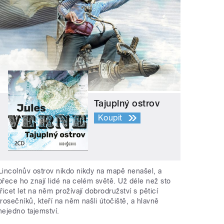
Tajuplný ostrov
Koupit
Lincolnův ostrov nikdo nikdy na mapě nenašel, a
přece ho znají lidé na celém světě. Už déle než sto
třicet let na něm prožívají dobrodružství s pěticí
trosečníků, kteří na něm našli útočiště, a hlavně
nejedno tajemství.