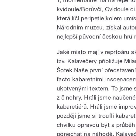
Y, momentálně má na repertoár
kvidoule/Borůvčí, Cvidoule di
která líčí peripetie kolem um
Národním muzeu, získal auto
nejlepší původní českou hru 
Jaké místo mají v reprtoáru 
tzv. Kalavečery přibližuje Mila
Šotek.Naše první představení
facto kabaretními inscenacem
ukotvenými textem. To jsme si
z činohry. Hráli jsme naučené
kabaretiérů. Hráli jsme improv
později jsme si troufli kabaret
chvilku opravdu být a průběh
ponechat na náhodě. Kalaveč