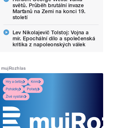
světů. Průběh brutální invaze
Marťanů na Zemi na konci 19.
století
Lev Nikolajevič Tolstoj: Vojna a
mír. Epochální dílo a společenská
kritika z napoleonských válek
mujRozhlas
Hry a četby
Krimi
Pohádky
Pořady
Živé vysílání