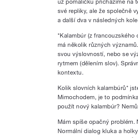
už pomaličku přicházíme na to
své repliky, ale že společně 
a další dva v následných kol
*Kalambúr (z francouzského c
má několik různých významů.
svou výslovností, nebo se v
rytmem (dělením slov). Správ
kontextu.
Kolik slovních kalambúrů* jste
Mimochodem, je to podmínka
použít nový kalambúr? Nemůž
Mám spíše opačný problém. N
Normální dialog kluka a holky