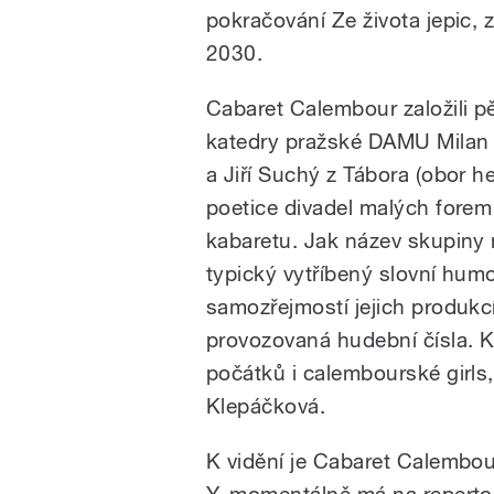
pokračování Ze života jepic, z
2030.
Cabaret Calembour založili pět
katedry pražské DAMU Milan Š
a Jiří Suchý z Tábora (obor h
poetice divadel malých forem a
kabaretu. Jak název skupiny
typický vytříbený slovní humo
samozřejmostí jejich produkcí
provozovaná hudební čísla. K 
počátků i calembourské girls
Klepáčková.
K vidění je Cabaret Calembou