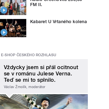
FM II.
Kabaret U Vrtaného kolena
E-SHOP ČESKÉHO ROZHLASU
Vždycky jsem si přál ocitnout
se v románu Julese Verna.
Teď se mi to splnilo.
Václav Žmolík, moderátor