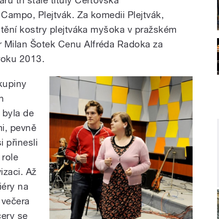
u tři stálé tituly Čertovská
 Campo, Plejtvák. Za komedii Plejtvák,
ístění kostry plejtváka myšoka v pražském
r Milan Šotek Cenu Alfréda Radoka za
roku 2013.
skupiny
n
 byla de
i, pevně
 přinesli
 role
izaci. Až
iéry na
 večera
ery se