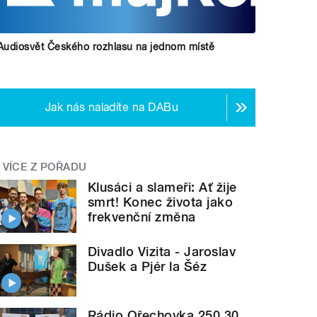
Audiosvět Českého rozhlasu na jednom místě
Jak nás naladíte na DABu
VÍCE Z POŘADU
Klusáci a slameři: Ať žije
smrt! Konec života jako
frekvenční změna
Divadlo Vizita - Jaroslav
Dušek a Pjér la Šéz
Rádio Ořechovka 250,30