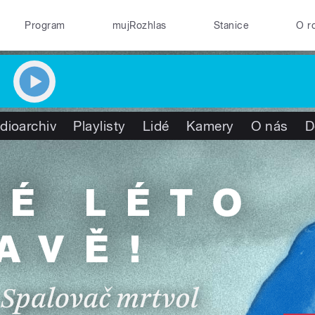
Program
mujRozhlas
Stanice
O r
dioarchiv
Playlisty
Lidé
Kamery
O nás
D