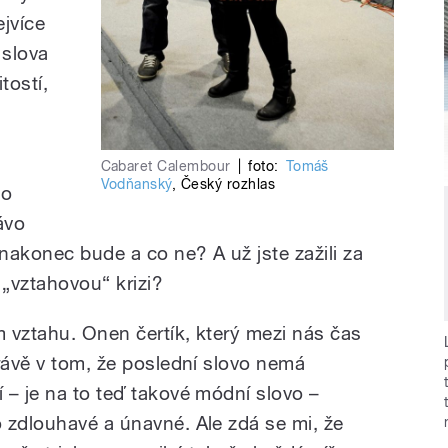
ejvíce
 slova
tostí,
Cabaret Calembour
|
foto:
Tomáš
Vodňanský
,
Český rozhlas
ho
ávo
nakonec bude a co ne? A už jste zažili za
 „vztahovou“ krizi?
m vztahu. Onen čertík, který mezi nás čas
rávě v tom, že poslední slovo nemá
 – je na to teď takové módní slovo –
 zdlouhavé a únavné. Ale zdá se mi, že