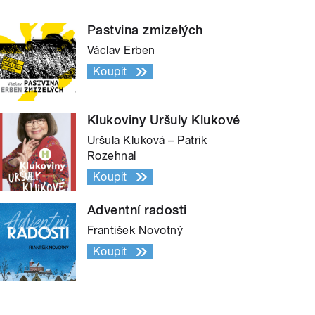
Pastvina zmizelých
Václav Erben
Koupit
Klukoviny Uršuly Klukové
Uršula Kluková – Patrik
Rozehnal
Koupit
Adventní radosti
František Novotný
Koupit