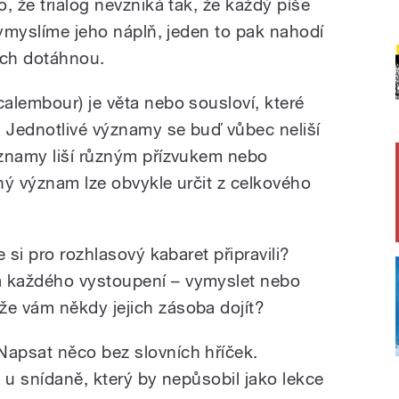
, že trialog nevzniká tak, že každý píše
vymyslíme jeho náplň, jeden to pak nahodí
ech dotáhnou.
alembour) je věta nebo sousloví, které
 Jednotlivé významy se buď vůbec neliší
ýznamy liší různým přízvukem nebo
ný význam lze obvykle určit z celkového
 si pro rozhlasový kabaret připravili?
 každého vystoupení – vymyslet nebo
e vám někdy jejich zásoba dojít?
apsat něco bez slovních hříček.
 u snídaně, který by nepůsobil jako lekce