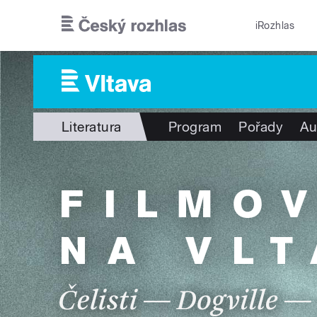
Přejít k hlavnímu obsahu
iRozhlas
Literatura
Program
Pořady
Au