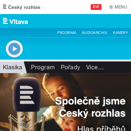
Přejít k hlavnímu obsahu
MENU
ŽIVĚ
PROGRAM
AUDIOARCHIV
KAMERY
Klasika
Program
Pořady
Více
…