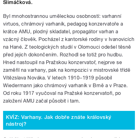
Slimáčková.
Byl mnohostrannou uměleckou osobností: varhanní
virtuos, chrámový varhaník, pedagog konzervatoře a
krátce AMU, plodný skladatel, propagátor varhan a
vzácný člověk. Pocházel z kantorské rodiny v Ivanovicích
na Hané. Z teologických studií v Olomouci odešel těsně
před jejich dokončením. Rozhodl se totiž pro hudbu.
Hned nastoupil na Pražskou konzervatoř, nejprve se
zaměřil na varhany, pak na kompozici v mistrovské třídě
Vítězslava Nováka. V letech 1910−1919 působil
Wiedermann jako chrámový varhaník v Brně a v Praze.
Od roku 1917 vyučoval na Pražské konzervatoři, po
založení AMU začal působit i tam.
KVÍZ: Varhany. Jak dobře znáte královský
nástroj?