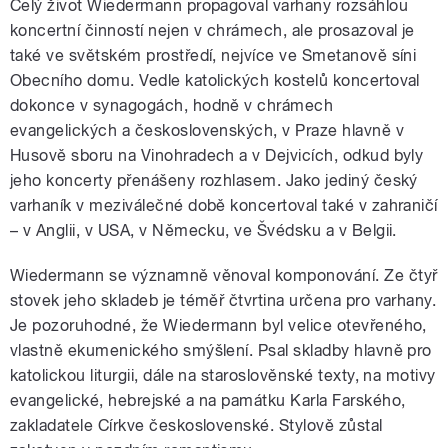
Celý život Wiedermann propagoval varhany rozsáhlou
koncertní činností nejen v chrámech, ale prosazoval je
také ve světském prostředí, nejvíce ve Smetanově síni
Obecního domu. Vedle katolických kostelů koncertoval
dokonce v synagogách, hodně v chrámech
evangelických a československých, v Praze hlavně v
Husově sboru na Vinohradech a v Dejvicích, odkud byly
jeho koncerty přenášeny rozhlasem. Jako jediný český
varhaník v meziválečné době koncertoval také v zahraničí
– v Anglii, v USA, v Německu, ve Švédsku a v Belgii.
Wiedermann se významně věnoval komponování. Ze čtyř
stovek jeho skladeb je téměř čtvrtina určena pro varhany.
Je pozoruhodné, že Wiedermann byl velice otevřeného,
vlastně ekumenického smýšlení. Psal skladby hlavně pro
katolickou liturgii, dále na staroslověnské texty, na motivy
evangelické, hebrejské a na památku Karla Farského,
zakladatele Církve československé. Stylově zůstal