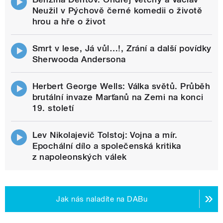
Neužil v Pýchově černé komedii o životě
hrou a hře o život
Smrt v lese, Já vůl…!, Zrání a další povídky
Sherwooda Andersona
Herbert George Wells: Válka světů. Průběh
brutální invaze Marťanů na Zemi na konci
19. století
Lev Nikolajevič Tolstoj: Vojna a mír.
Epochální dílo a společenská kritika
z napoleonských válek
Jak nás naladíte na DABu