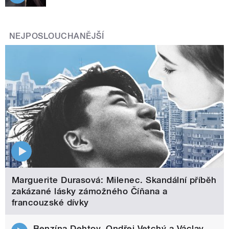
NEJPOSLOUCHANĚJŠÍ
Marguerite Durasová: Milenec. Skandální příběh
zakázané lásky zámožného Číňana a
francouzské dívky
Benzína Dehtov. Ondřej Vetchý a Václav