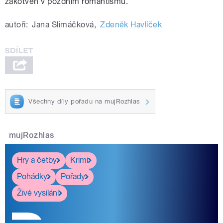
zakotven v pozdním romantismu.
autoři:
Jana Slimáčková
,
Zdeněk Havlíček
Všechny díly pořadu na mujRozhlas
mujRozhlas
Hry a četby
Krimi
Pohádky
Pořady
Živé vysílání