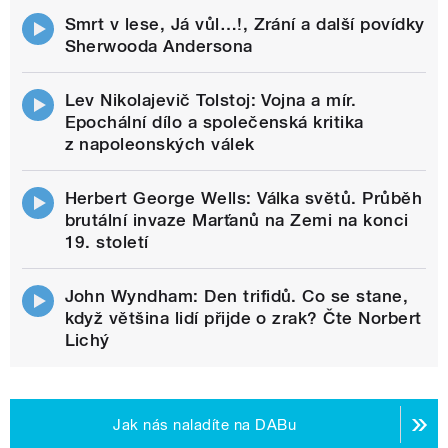
Smrt v lese, Já vůl…!, Zrání a další povídky
Sherwooda Andersona
Lev Nikolajevič Tolstoj: Vojna a mír.
Epochální dílo a společenská kritika
z napoleonských válek
Herbert George Wells: Válka světů. Průběh
brutální invaze Marťanů na Zemi na konci
19. století
John Wyndham: Den trifidů. Co se stane,
když většina lidí přijde o zrak? Čte Norbert
Lichý
Jak nás naladíte na DABu