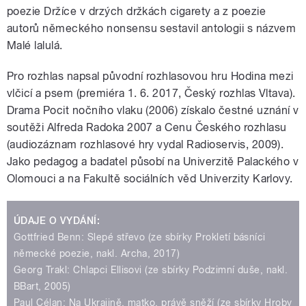
poezie Držíce v drzých držkách cigarety a z poezie
autorů německého nonsensu sestavil antologii s názvem
Malé lalulá.
Pro rozhlas napsal původní rozhlasovou hru Hodina mezi
vlčicí a psem (premiéra 1. 6. 2017, Český rozhlas Vltava).
Drama Pocit nočního vlaku (2006) získalo čestné uznání v
soutěži Alfreda Radoka 2007 a Cenu Českého rozhlasu
(audiozáznam rozhlasové hry vydal Radioservis, 2009).
Jako pedagog a badatel působí na Univerzitě Palackého v
Olomouci a na Fakultě sociálních věd Univerzity Karlovy.
ÚDAJE O VYDÁNÍ:
Gottfried Benn: Slepé střevo (ze sbírky Prokletí básníci
německé poezie, nakl. Archa, 2017)
Georg Trakl: Chlapci Ellisovi (ze sbírky Podzimní duše, nakl.
BBart, 2005)
Paul Célan: Na Ukrajině, matko, právě sněží (ze sbírky Hroby