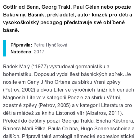
Gottfried Benn, Georg Trakl, Paul Célan nebo poezie
Bukoviny. Básník, překladatel, autor knížek pro děti a
vysokoškolský pedagog představuje své oblíbené
básně.
Připravila:
Petra Hynčíková
Natočeno:
2017
Radek Malý (*1977) vystudoval germanistiku a
bohemistiku. Doposud vydal šest básnických sbírek. Je
nositelem Ceny Jiřího Ortena za sbírku Vraní zpěvy
(Petrov, 2002) a dvou Liter ve výročních knižních cenách
Magnesia Litera: v kategorii Poezie za sbírku Větrní,
zcestné zpěvy (Petrov, 2005) a v kategorii Literatura pro
děti a mládež za knihu Listonoš vítr (Albatros, 2011).
Přeložil do češtiny poezii Georga Trakla, Ericha Kästnera,
Rainera Marii Rilka, Paula Celana, Hugo Sonnenscheina a
dalších. Připravil také antologii německé expresionistické