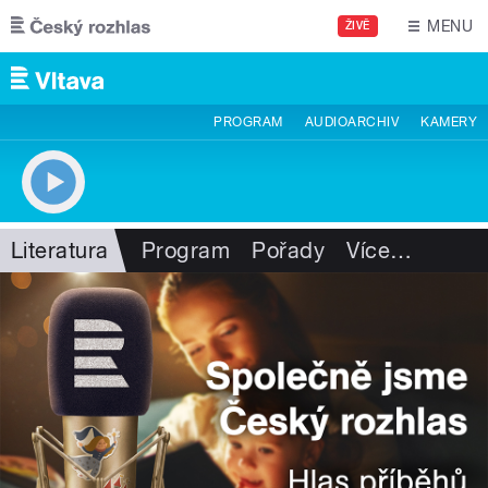
Přejít k hlavnímu obsahu
MENU
ŽIVĚ
PROGRAM
AUDIOARCHIV
KAMERY
Literatura
Program
Pořady
Více
…