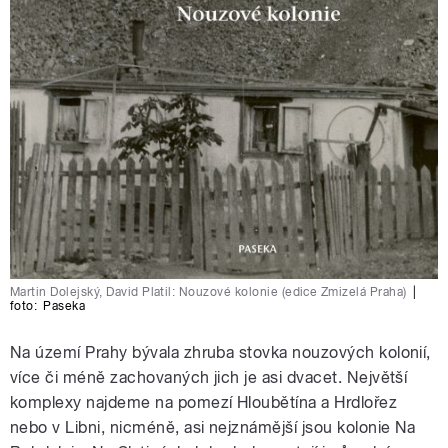
Martin Dolejský, David Platil: Nouzové kolonie (edice Zmizelá Praha)
|
foto:
Paseka
Na území Prahy bývala zhruba stovka nouzových kolonií,
více či méně zachovaných jich je asi dvacet. Největší
komplexy najdeme na pomezí Hloubětína a Hrdlořez
nebo v Libni, nicméně, asi nejznámější jsou kolonie Na