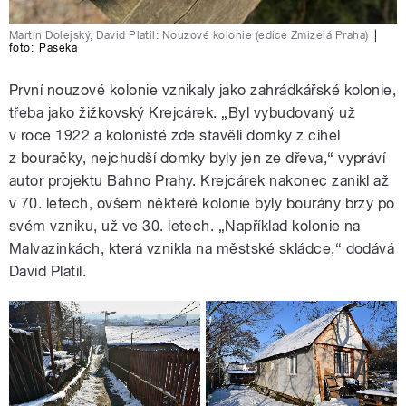
Martin Dolejský, David Platil: Nouzové kolonie (edice Zmizelá Praha)
|
foto:
Paseka
První nouzové kolonie vznikaly jako zahrádkářské kolonie,
třeba jako žižkovský Krejcárek. „Byl vybudovaný už
v roce 1922 a kolonisté zde stavěli domky z cihel
z bouračky, nejchudší domky byly jen ze dřeva,“ vypráví
autor projektu Bahno Prahy. Krejcárek nakonec zanikl až
v 70. letech, ovšem některé kolonie byly bourány brzy po
svém vzniku, už ve 30. letech. „Například kolonie na
Malvazinkách, která vznikla na městské skládce,“ dodává
David Platil.