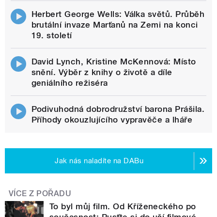
Herbert George Wells: Válka světů. Průběh
brutální invaze Marťanů na Zemi na konci
19. století
David Lynch, Kristine McKennová: Místo
snění. Výběr z knihy o životě a díle
geniálního režiséra
Podivuhodná dobrodružství barona Prášila.
Příhody okouzlujícího vypravěče a lháře
Jak nás naladíte na DABu
VÍCE Z POŘADU
To byl můj film. Od Kříženeckého po
současnost: Pusťte si do uší filmové