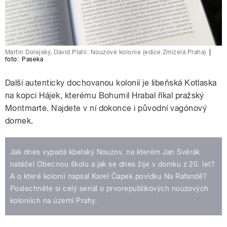
Martin Dolejský, David Platil: Nouzové kolonie (edice Zmizelá Praha)
|
foto:
Paseka
Další autenticky dochovanou kolonií je libeňská Kotlaska
na kopci Hájek, kterému Bohumil Hrabal říkal pražský
Montmarte. Najdete v ní dokonce i původní vagónový
domek.
Jak dnes vypadá kbelský Nouzov, na kterém Jan Svěrák
natáčel Obecnou školu a jak se dnes žije v domku z 20. let?
A o které kolonii napsal Karel Čapek povídku Na Rafandě?
Poslechněte si celý seriál o prvorepublikových nouzových
koloniích na území Prahy.