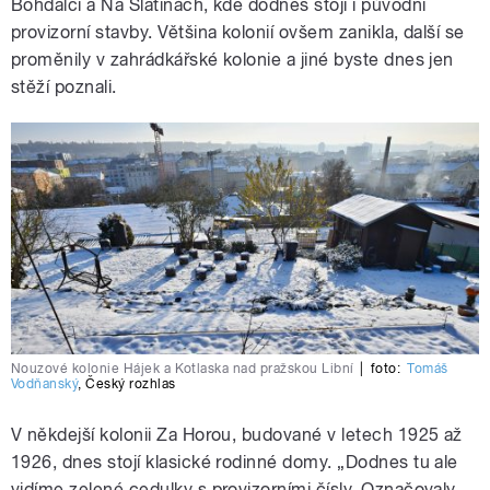
Bohdalci a Na Slatinách, kde dodnes stojí i původní
provizorní stavby. Většina kolonií ovšem zanikla, další se
proměnily v zahrádkářské kolonie a jiné byste dnes jen
stěží poznali.
Nouzové kolonie Hájek a Kotlaska nad pražskou Libní
|
foto:
Tomáš
Vodňanský
,
Český rozhlas
V někdejší kolonii Za Horou, budované v letech 1925 až
1926, dnes stojí klasické rodinné domy. „Dodnes tu ale
vidíme zelené cedulky s provizorními čísly. Označovaly