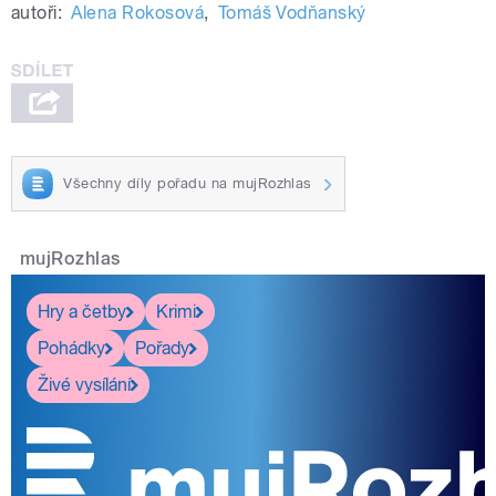
autoři:
Alena Rokosová
,
Tomáš Vodňanský
Všechny díly pořadu na mujRozhlas
mujRozhlas
Hry a četby
Krimi
Pohádky
Pořady
Živé vysílání