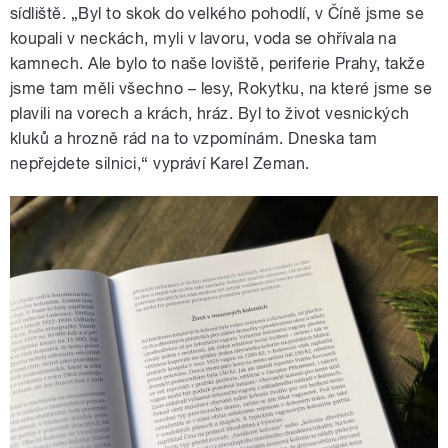
sídliště. „Byl to skok do velkého pohodlí, v Číně jsme se
koupali v neckách, myli v lavoru, voda se ohřívala na
kamnech. Ale bylo to naše loviště, periferie Prahy, takže
jsme tam měli všechno – lesy, Rokytku, na které jsme se
plavili na vorech a krách, hráz. Byl to život vesnických
kluků a hrozně rád na to vzpomínám. Dneska tam
nepřejdete silnici,“ vypráví Karel Zeman.