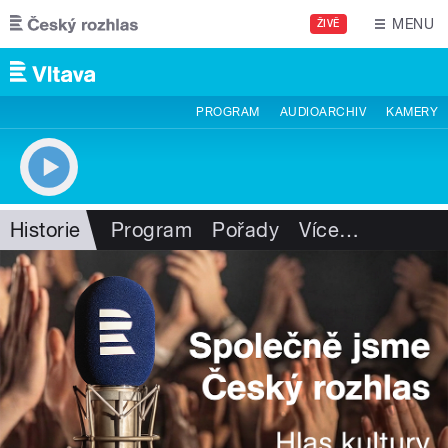
Přejít k hlavnímu obsahu
MENU
ŽIVĚ
PROGRAM
AUDIOARCHIV
KAMERY
Historie
Program
Pořady
Více
…