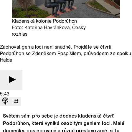
Kladenská kolonie Podprůhon |
Foto:
Kateřina Havránková
, Český
rozhlas
Zachovat genia loci není snadné. Projděte se čtvrtí
Podprůhon se Zdeněkem Pospíšilem, průvodcem ze spolku
Halda
5:43
Světem sám pro sebe je dodnes kladenská čtvrť
Podprůhon, která vyniká osobitým geniem loci. Malé
domečky, poslepované a různě přestavované, si tu