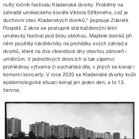
nultý ročník festivalu Kladenské dvorky. Proběhly na
zahradě uměleckého kováře Viktora Stříbrného, což je
duchovní otec Kladenských dvorků,“ popisuje Zdeněk
Pospíšil. Z akce se postupně stal každoroční letní
umělecký festival pod širou oblohou. Majitelé domků při
něm pouštějí návštěvníky na prohlídku svých zahrad a
dvorků, které na dva víkendové dny otevřou zároveň i
umělcům. V jednotlivých dvorcích si tak zájemci
prohlédnou výtvarná či sochařská díla, v jiných se konají i
komorní koncerty. V roce 2020 se Kladenské dvorky kvůli
epidemiologické situaci konají jen jeden den, a to 13.
června.