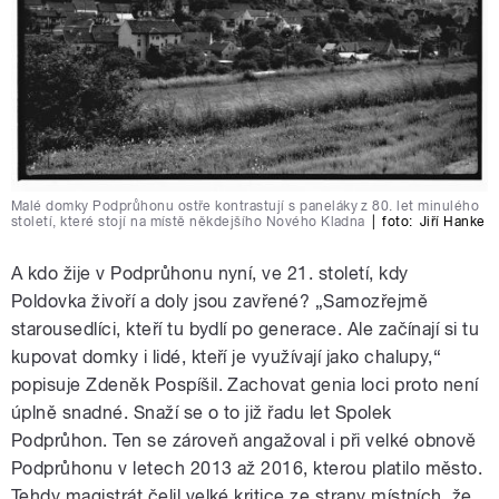
Malé domky Podprůhonu ostře kontrastují s paneláky z 80. let minulého
století, které stojí na místě někdejšího Nového Kladna
|
foto:
Jiří Hanke
A kdo žije v Podprůhonu nyní, ve 21. století, kdy
Poldovka živoří a doly jsou zavřené? „Samozřejmě
starousedlíci, kteří tu bydlí po generace. Ale začínají si tu
kupovat domky i lidé, kteří je využívají jako chalupy,“
popisuje Zdeněk Pospíšil. Zachovat genia loci proto není
úplně snadné. Snaží se o to již řadu let Spolek
Podprůhon. Ten se zároveň angažoval i při velké obnově
Podprůhonu v letech 2013 až 2016, kterou platilo město.
Tehdy magistrát čelil velké kritice ze strany místních, že