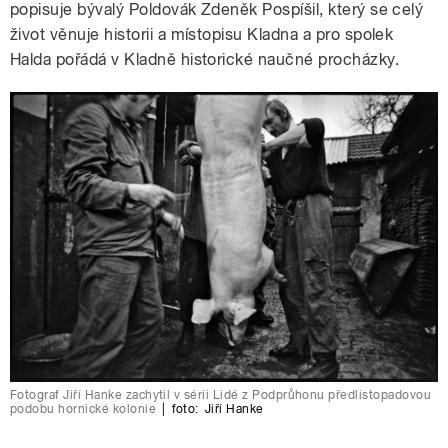
popisuje bývalý Poldovák Zdeněk Pospíšil, který se celý
život věnuje historii a místopisu Kladna a pro spolek
Halda pořádá v Kladně historické naučné procházky.
Fotograf Jiří Hanke zachytil v sérii Lidé z Podprůhonu předlistopadovou
podobu hornické kolonie
|
foto:
Jiří Hanke