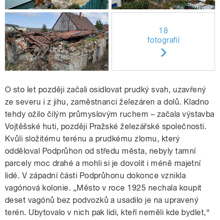
18
fotografií
O sto let později začali osidlovat prudký svah, uzavřený
ze severu i z jihu, zaměstnanci železáren a dolů. Kladno
tehdy ožilo čilým průmyslovým ruchem – začala výstavba
Vojtěšské huti, později Pražské železářské společnosti.
Kvůli složitému terénu a prudkému zlomu, který
odděloval Podprůhon od středu města, nebyly tamní
parcely moc drahé a mohli si je dovolit i méně majetní
lidé. V západní části Podprůhonu dokonce vznikla
vagónová kolonie. „Město v roce 1925 nechala koupit
deset vagónů bez podvozků a usadilo je na upravený
terén. Ubytovalo v nich pak lidi, kteří neměli kde bydlet,“