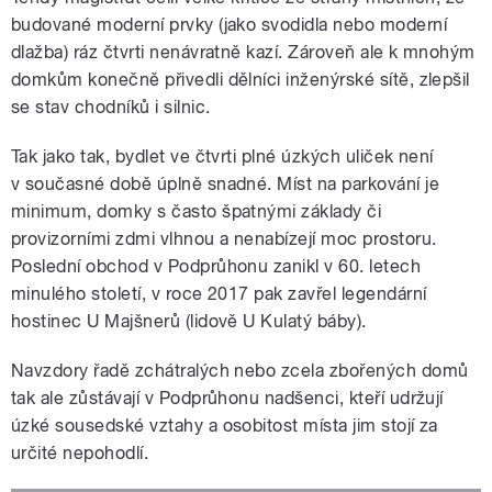
budované moderní prvky (jako svodidla nebo moderní
dlažba) ráz čtvrti nenávratně kazí. Zároveň ale k mnohým
domkům konečně přivedli dělníci inženýrské sítě, zlepšil
se stav chodníků i silnic.
Tak jako tak, bydlet ve čtvrti plné úzkých uliček není
v současné době úplně snadné. Míst na parkování je
minimum, domky s často špatnými základy či
provizorními zdmi vlhnou a nenabízejí moc prostoru.
Poslední obchod v Podprůhonu zanikl v 60. letech
minulého století, v roce 2017 pak zavřel legendární
hostinec U Majšnerů (lidově U Kulatý báby).
Navzdory řadě zchátralých nebo zcela zbořených domů
tak ale zůstávají v Podprůhonu nadšenci, kteří udržují
úzké sousedské vztahy a osobitost místa jim stojí za
určité nepohodlí.