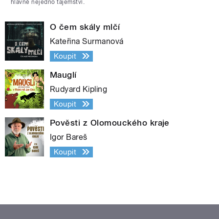
hlavně nejedno tajemství.
O čem skály mlčí
Kateřina Surmanová
Koupit
Mauglí
Rudyard Kipling
Koupit
Pověsti z Olomouckého kraje
Igor Bareš
Koupit