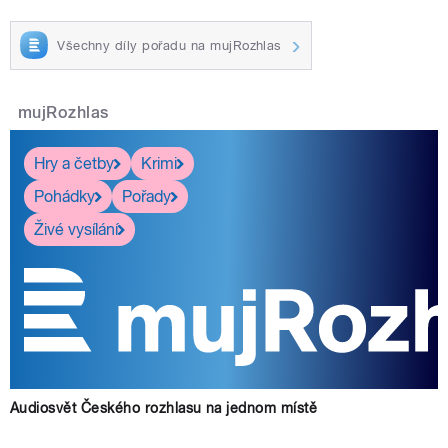
Všechny díly pořadu na mujRozhlas
mujRozhlas
Hry a četby
Krimi
Pohádky
Pořady
Živé vysílání
Audiosvět Českého rozhlasu na jednom místě