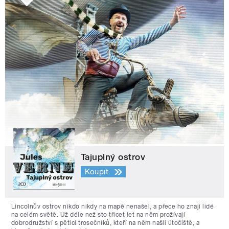
Tajuplný ostrov
Koupit
Lincolnův ostrov nikdo nikdy na mapě nenašel, a přece ho znají lidé
na celém světě. Už déle než sto třicet let na něm prožívají
dobrodružství s pěticí trosečníků, kteří na něm našli útočiště, a