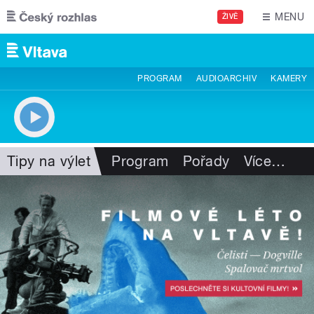
Přejít k hlavnímu obsahu
MENU
ŽIVĚ
PROGRAM
AUDIOARCHIV
KAMERY
Tipy na výlet
Program
Pořady
Více
…