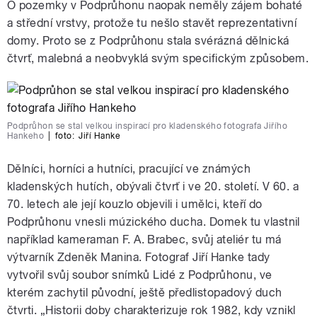
O pozemky v Podprůhonu naopak neměly zájem bohaté
a střední vrstvy, protože tu nešlo stavět reprezentativní
domy. Proto se z Podprůhonu stala svérázná dělnická
čtvrť, malebná a neobvyklá svým specifickým způsobem.
Podprůhon se stal velkou inspirací pro kladenského fotografa Jiřího
Hankeho
|
foto:
Jiří Hanke
Dělníci, horníci a hutníci, pracující ve známých
kladenských hutích, obývali čtvrť i ve 20. století. V 60. a
70. letech ale její kouzlo objevili i umělci, kteří do
Podprůhonu vnesli múzického ducha. Domek tu vlastnil
například kameraman F. A. Brabec, svůj ateliér tu má
výtvarník Zdeněk Manina. Fotograf Jiří Hanke tady
vytvořil svůj soubor snímků Lidé z Podprůhonu, ve
kterém zachytil původní, ještě předlistopadový duch
čtvrti. „Historii doby charakterizuje rok 1982, kdy vznikl