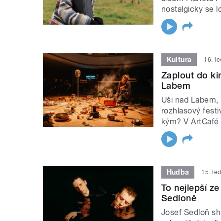
nostalgicky se l
Kultura
16. l
Zaplout do ki
Labem
Uši nad Labem, 
rozhlasový festi
kým? V ArtCafé 
Hudba
15. le
To nejlepší ze
Sedloně
Josef Sedloň sh