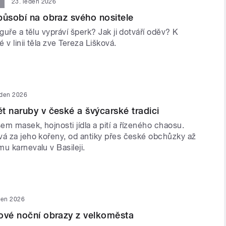
23. leden 2026
působí na obraz svého nositele
iguře a tělu vypráví šperk? Jak ji dotváří oděv? K
 v linii těla zve Tereza Lišková.
eden 2026
t naruby v české a švýcarské tradici
m masek, hojnosti jídla a pití a řízeného chaosu.
vá za jeho kořeny, od antiky přes české obchůzky až
u karnevalu v Basileji.
den 2026
ové noční obrazy z velkoměsta