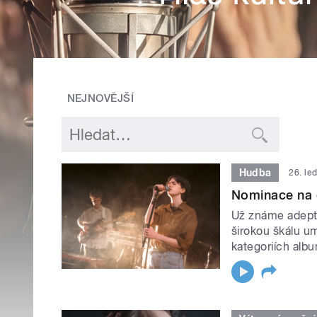
NEJNOVĚJŠÍ
Hudba
26. le
Nominace na c
Už známe adepty
širokou škálu um
kategoriích albu