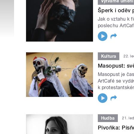
Výtvarné umění
Šperk i oděv 
Jak o vztahu k f
poslechu ArtCafé
Kultura
22. l
Masopust: svě
Masopust je čase
ArtCafé se vydá
k protestantském
Hudba
21. le
Pivoňka: Písň