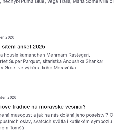
, nechybí Puma Blue, Vega Trails, Maria Somerville či
den 2026
 sítem anket 2025
 na housle kamancheh Mehrnam Rastegari,
rtet Super Parquet, sitaristka Anoushka Shankar
vý Greet ve výběru Jiřího Moravčíka.
eden 2026
nové tradice na moravské vesnici?
ená masopust a jak na nás doléhá jeho poselství? O
stních oslav, svátcích světla i kutilském sympoziu
anem Tomšů.