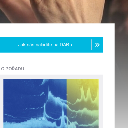
Jak nás naladíte na DABu
O POŘADU