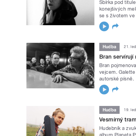
Sbírka pod titu
konejšivých melo
se s životem ve
Hudba
21. le
Bran servíruj
Bran pojmenoval
vejcem. Galette
autorské písně.
Hudba
19. le
Vesmírný tram
Hudebník a zvuk
album Planeta P