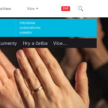
ozhlase
Více
ŽIVĚ
PROGRAM
AUDIOARCHIV
KAMERY
kumenty
Hry a četba
Více
…