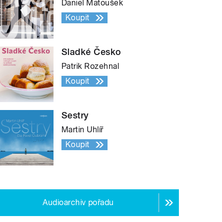
Daniel Matoušek
Koupit
Sladké Česko
Patrik Rozehnal
Koupit
Sestry
Martin Uhlíř
Koupit
Audioarchiv pořadu