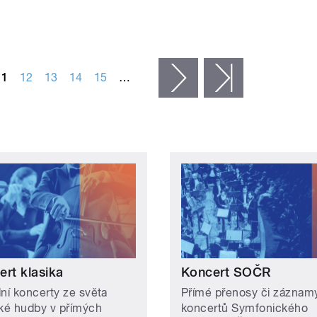
11
12
13
14
15
…
následující ›
poslední »
ert klasika
Koncert SOČR
lní koncerty ze světa
Přímé přenosy či záznam
cké hudby v přímých
koncertů Symfonického