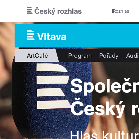
Přejít k hlavnímu obsahu
iRozhlas
ArtCafé
Program
Pořady
Audi