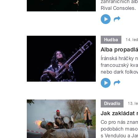
zahraničních alb
Rival Consoles.
Hudba
14. le
Alba propadlá
Íránská hráčky
francouzský kva
nebo dark folko
Divadlo
13. l
Jak zakládat 
Co pro nás znam
podobách masopu
s Vendulou a J