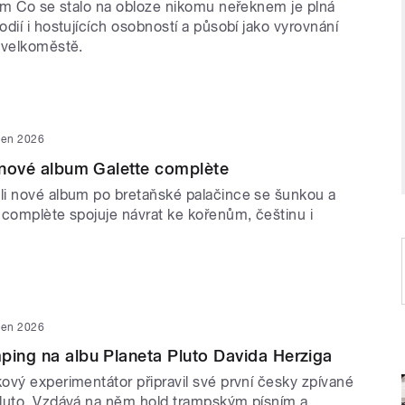
lem Co se stalo na obloze nikomu neřeknem je plná
dií i hostujících osobností a působí jako vyrovnání
 velkoměstě.
den 2026
í nové album Galette complète
i nové album po bretaňské palačince se šunkou a
 complète spojuje návrat ke kořenům, češtinu i
den 2026
ping na albu Planeta Pluto Davida Herziga
ový experimentátor připravil své první česky zpívané
luto. Vzdává na něm hold trampským písním a