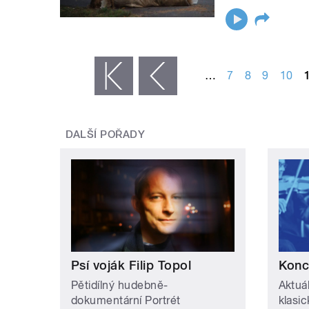
STRÁNKY
…
7
8
9
10
« první
‹ předchozí
DALŠÍ POŘADY
Psí voják Filip Topol
Konc
Pětidílný hudebně-
Aktuá
dokumentární Portrét
klasi