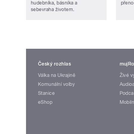
hudebníka, básníka a
přeno
sebevraha životem.
Český rozhlas
mujRo
Válka na Ukrajině
Živé v
Komunální volby
Audioa
Stanice
Podca
eShop
Mobiln