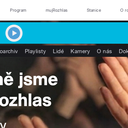
Program
mujRozhlas
Stanice
O r
oarchiv
Playlisty
Lidé
Kamery
O nás
Do