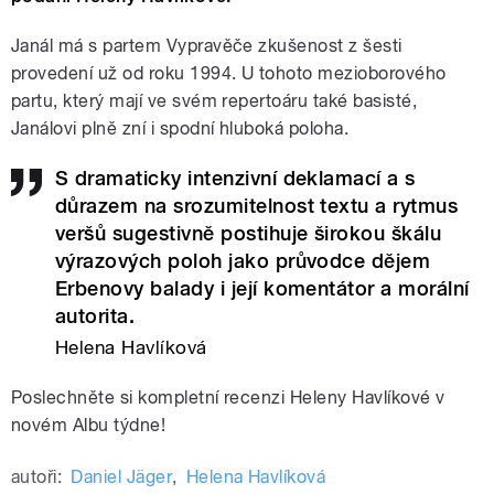
Janál má s partem Vypravěče zkušenost z šesti
provedení už od roku 1994. U tohoto mezioborového
partu, který mají ve svém repertoáru také basisté,
Janálovi plně zní i spodní hluboká poloha.
S dramaticky intenzivní deklamací a s
důrazem na srozumitelnost textu a rytmus
veršů sugestivně postihuje širokou škálu
výrazových poloh jako průvodce dějem
Erbenovy balady i její komentátor a morální
autorita.
Helena Havlíková
Poslechněte si kompletní recenzi Heleny Havlíkové v
novém Albu týdne!
autoři:
Daniel Jäger
,
Helena Havlíková