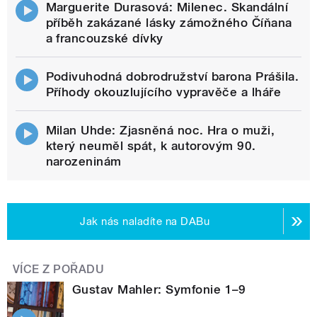
Marguerite Durasová: Milenec. Skandální
příběh zakázané lásky zámožného Číňana
a francouzské dívky
Podivuhodná dobrodružství barona Prášila.
Příhody okouzlujícího vypravěče a lháře
Milan Uhde: Zjasněná noc. Hra o muži,
který neuměl spát, k autorovým 90.
narozeninám
Jak nás naladíte na DABu
VÍCE Z POŘADU
Gustav Mahler: Symfonie 1–9