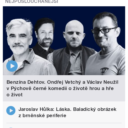
NEJPOSLOUCHANĚJŠÍ
Benzína Dehtov. Ondřej Vetchý a Václav Neužil
v Pýchově černé komedii o životě hrou a hře
o život
Jaroslav Hůlka: Láska. Baladický obrázek
z brněnské periferie