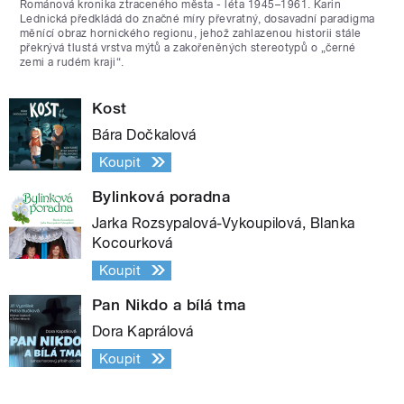
Románová kronika ztraceného města - léta 1945–1961. Karin
Lednická předkládá do značné míry převratný, dosavadní paradigma
měnící obraz hornického regionu, jehož zahlazenou historii stále
překrývá tlustá vrstva mýtů a zakořeněných stereotypů o „černé
zemi a rudém kraji“.
Kost
Bára Dočkalová
Koupit
Bylinková poradna
Jarka Rozsypalová-Vykoupilová, Blanka
Kocourková
Koupit
Pan Nikdo a bílá tma
Dora Kaprálová
Koupit