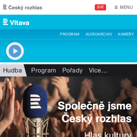
Přejít k hlavnímu obsahu
MENU
ŽIVĚ
PROGRAM
AUDIOARCHIV
KAMERY
Hudba
Program
Pořady
Více
…