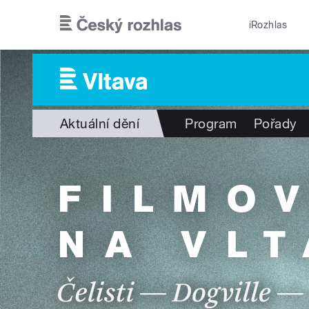
Přejít k hlavnímu obsahu
iRozhlas
Aktuální dění
Program
Pořady