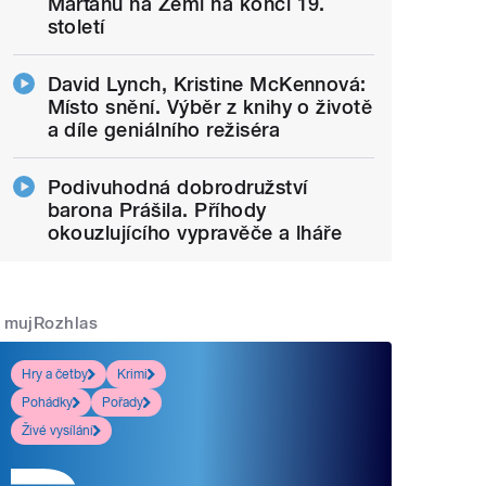
Marťanů na Zemi na konci 19.
století
David Lynch, Kristine McKennová:
Místo snění. Výběr z knihy o životě
a díle geniálního režiséra
Podivuhodná dobrodružství
barona Prášila. Příhody
okouzlujícího vypravěče a lháře
mujRozhlas
Hry a četby
Krimi
Pohádky
Pořady
Živé vysílání