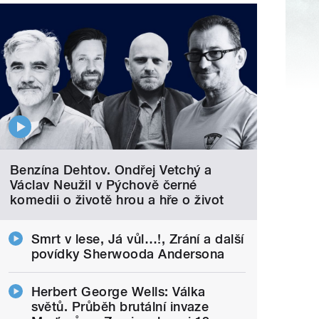
Benzína Dehtov. Ondřej Vetchý a
Václav Neužil v Pýchově černé
komedii o životě hrou a hře o život
Smrt v lese, Já vůl…!, Zrání a další
povídky Sherwooda Andersona
Herbert George Wells: Válka
světů. Průběh brutální invaze