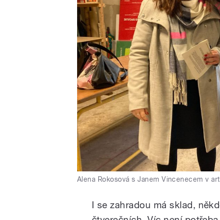
Alena Rokosová s Janem Vincenecem v art
I se zahradou má sklad, někde
čtverečních. Víc není potřeba