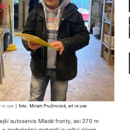
 re use
|
foto:
Miriam Pružincová
,
art re use
jší autoservis Mladé fronty, asi 270 m
, o zachráněný materiál je velký zájem,