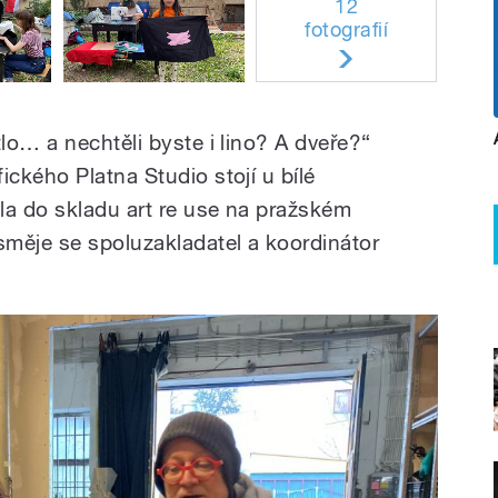
12
fotografií
lo… a nechtěli byste i lino? A dveře?“
ckého Platna Studio stojí u bílé
la do skladu art re use na pražském
měje se spoluzakladatel a koordinátor