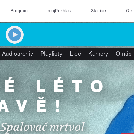
Program
mujRozhlas
Stanice
O r
Audioarchiv
Playlisty
Lidé
Kamery
O nás