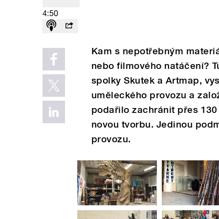
4:50
Kam s nepotřebným materiál
nebo filmového natáčení? Tu
spolky Skutek a Artmap, vys
uměleckého provozu a založi
podařilo zachránit přes 130
novou tvorbu. Jedinou podmí
provozu.