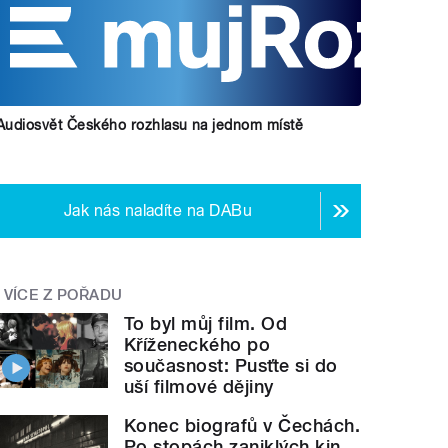
Audiosvět Českého rozhlasu na jednom místě
Jak nás naladíte na DABu
VÍCE Z POŘADU
To byl můj film. Od
Kříženeckého po
současnost: Pusťte si do
uší filmové dějiny
Konec biografů v Čechách.
Po stopách zaniklých kin