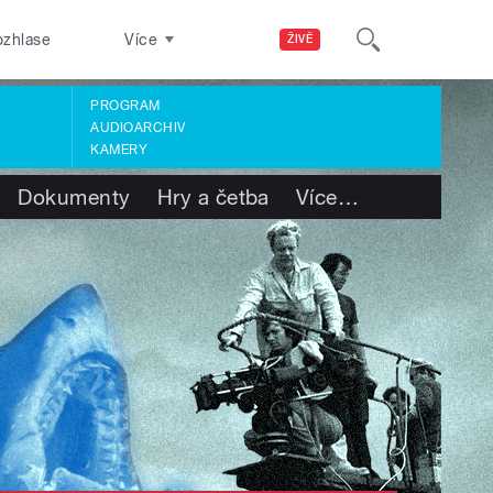
ozhlase
Více
ŽIVĚ
PROGRAM
AUDIOARCHIV
KAMERY
Dokumenty
Hry a četba
Více
…