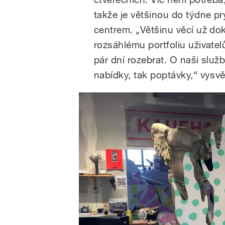
takže je většinou do týdne pry
centrem. „Většinu věcí už dok
rozsáhlému portfoliu uživatel
pár dní rozebrat. O naši služ
nabídky, tak poptávky,“ vysvě